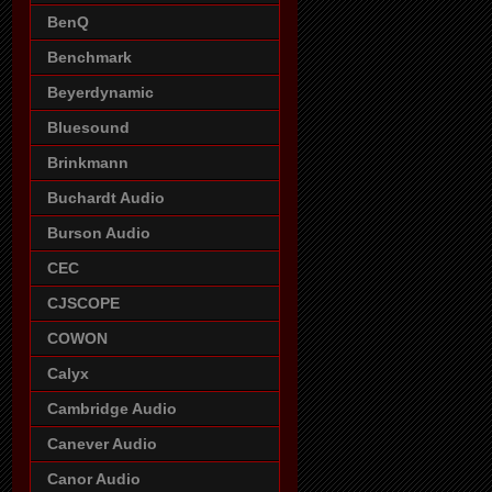
BenQ
Benchmark
Beyerdynamic
Bluesound
Brinkmann
Buchardt Audio
Burson Audio
CEC
CJSCOPE
COWON
Calyx
Cambridge Audio
Canever Audio
Canor Audio