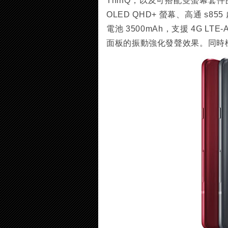
ThinQ，以及可搭配雙螢幕套件的 V50
OLED QHD+ 螢幕、高通 s855 
電池 3500mAh，支援 4G LTE
面板的振動強化發聲效果。同時機身也