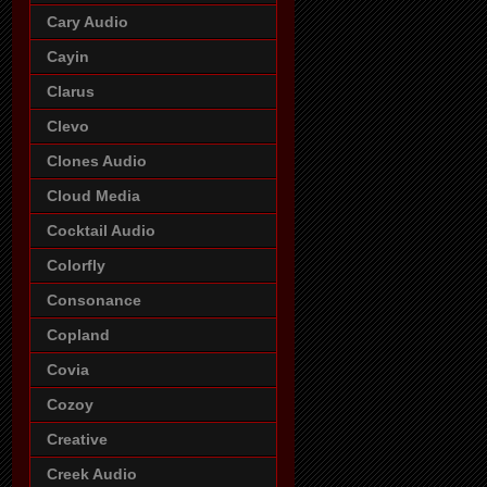
Cary Audio
Cayin
Clarus
Clevo
Clones Audio
Cloud Media
Cocktail Audio
Colorfly
Consonance
Copland
Covia
Cozoy
Creative
Creek Audio