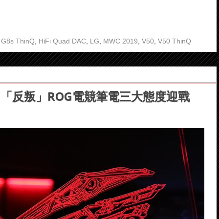
,
G8s ThinQ
,
HiFi Quad DAC
,
LG
,
MWC 2019
,
V50
,
V50 ThinQ
「反叛」ROG電競筆電三大態度迎戰