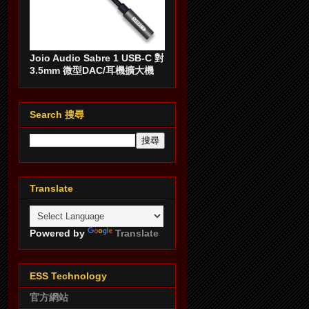
Joio Audio Sabre 1 USB-C 對
3.5mm 微型DAC/耳機擴大機
Search 搜尋
Translate
Powered by
Translate
ESS Technology
官方網站