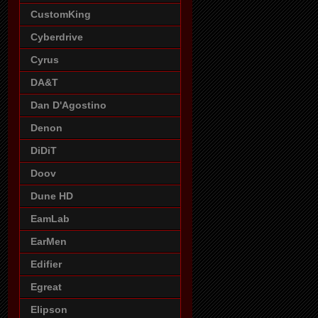
CustomKing
Cyberdrive
Cyrus
DA&T
Dan D'Agostino
Denon
DiDiT
Doov
Dune HD
EamLab
EarMen
Edifier
Egreat
Elipson