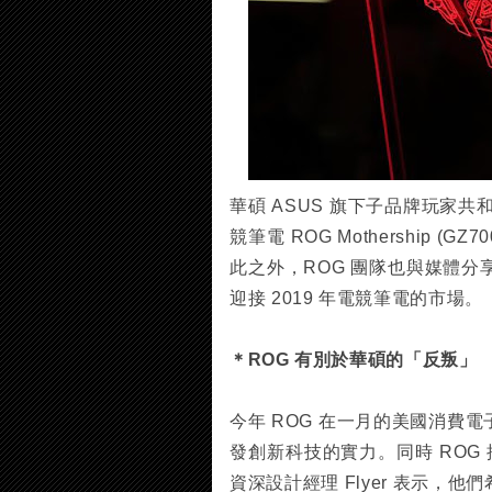
華碩 ASUS 旗下子品牌玩家
競筆電 ROG Mothership (G
此之外，ROG 團隊也與媒體
迎接 2019 年電競筆電的市場。
＊ROG 有別於華碩的「反叛」
今年 ROG 在一月的美國消費電
發創新科技的實力。同時 ROG 推出 M
資深設計經理 Flyer 表示