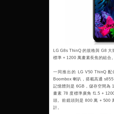
LG G8s ThinQ 的規格與 G
標準 + 1200 萬畫素長焦的組合
一同推出的 LG V50 ThinQ 配備
Boombox 喇叭，搭載高通 s855
記憶體則是 6GB，儲存空間為 1
畫素 78 度標準廣角 f1.5 + 12
頭。前鏡頭則是 800 萬 + 500 
計。