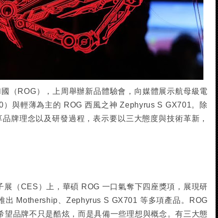
共和國（ROG），上周舉辦新品體驗會，向媒體展示航母級電
Z700）與輕薄為主的 ROG 西風之神 Zephyrus S GX701。除
分享品牌理念以及研發過程，表示要以三大態度與技術革新，
子展（CES）上，華碩 ROG 一口氣奪下四座獎項，展現研
othership、Zephyrus S GX701 等多項產品。ROG
，他們希望品牌不只是酷炫，而是具備一些理想與概念。有三大態