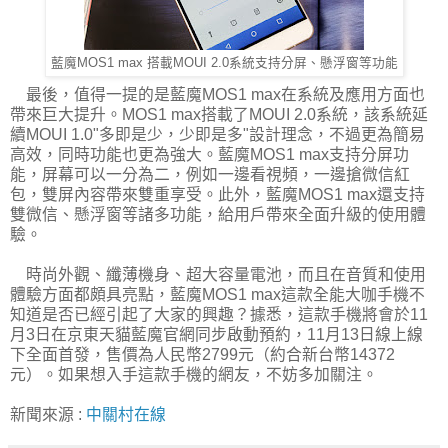
藍魔MOS1 max 搭載MOUI 2.0系統支持分屏、懸浮窗等功能
最後，值得一提的是藍魔MOS1 max在系統及應用方面也
帶來巨大提升。MOS1 max搭載了MOUI 2.0系統，該系統延
續MOUI 1.0"多即是少，少即是多"設計理念，不過更為簡易
高效，同時功能也更為強大。藍魔MOS1 max支持分屏功
能，屏幕可以一分為二，例如一邊看視頻，一邊搶微信紅
包，雙屏內容帶來雙重享受。此外，藍魔MOS1 max還支持
雙微信、懸浮窗等諸多功能，給用戶帶來全面升級的使用體
驗。
時尚外觀、纖薄機身、超大容量電池，而且在音質和使用
體驗方面都頗具亮點，藍魔MOS1 max這款全能大咖手機不
知道是否已經引起了大家的興趣？據悉，這款手機將會於11
月3日在京東天貓藍魔官網同步啟動預約，11月13日線上線
下全面首發，售價為人民幣2799元（約合新台幣14372
元）。如果想入手這款手機的網友，不妨多加關注。
新聞來源 :
中關村在線