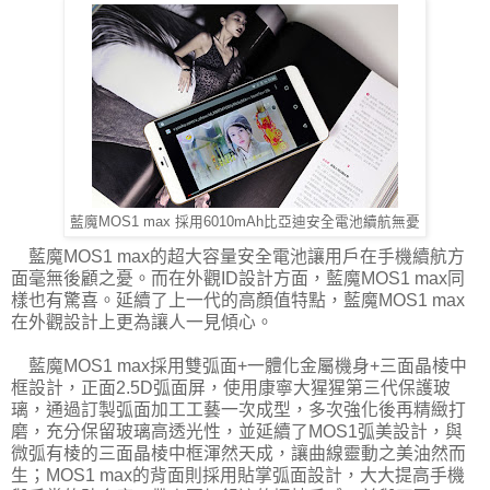
藍魔MOS1 max 採用6010mAh比亞迪安全電池續航無憂
藍魔MOS1 max的超大容量安全電池讓用戶在手機續航方
面毫無後顧之憂。而在外觀ID設計方面，藍魔MOS1 max同
樣也有驚喜。延續了上一代的高顏值特點，藍魔MOS1 max
在外觀設計上更為讓人一見傾心。
藍魔MOS1 max採用雙弧面+一體化金屬機身+三面晶棱中
框設計，正面2.5D弧面屏，使用康寧大猩猩第三代保護玻
璃，通過訂製弧面加工工藝一次成型，多次強化後再精緻打
磨，充分保留玻璃高透光性，並延續了MOS1弧美設計，與
微弧有棱的三面晶棱中框渾然天成，讓曲線靈動之美油然而
生；MOS1 max的背面則採用貼掌弧面設計，大大提高手機