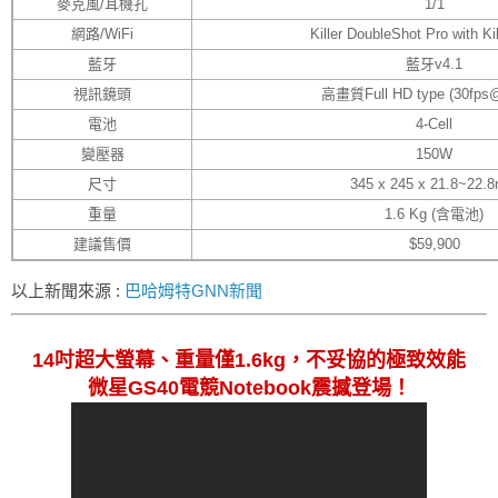
麥克風/耳機孔
1/1
網路/WiFi
Killer DoubleShot Pro with Kil
藍牙
藍牙v4.1
視訊鏡頭
高畫質Full HD type (30fps
電池
4-Cell
變壓器
150W
尺寸
345 x 245 x 21.8~22.
重量
1.6 Kg (含電池)
建議售價
$59,900
以上新聞來源 :
巴哈姆特GNN新聞
14吋超大螢幕、重量僅1.6kg，不妥協的極致效能
微星GS40電競Notebook震撼登場！