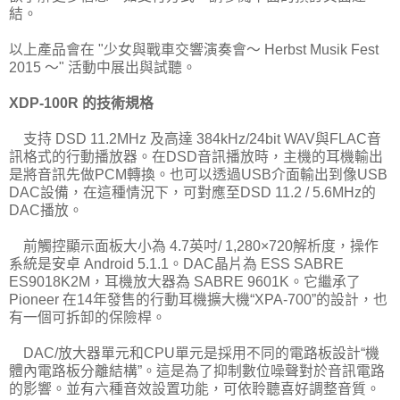
結。
以上產品會在 "少女與戰車交響演奏會～ Herbst Musik Fest
2015 ～" 活動中展出與試聽。
XDP-100R 的技術規格
支持 DSD 11.2MHz 及高達 384kHz/24bit WAV與FLAC音
訊格式的行動播放器。在DSD音訊播放時，主機的耳機輸出
是將音訊先做PCM轉換。也可以透過USB介面輸出到像USB
DAC設備，在這種情況下，可對應至DSD 11.2 / 5.6MHz的
DAC播放。
前觸控顯示面板大小為 4.7英吋/ 1,280×720解析度，操作
系統是安卓 Android 5.1.1。DAC晶片為 ESS SABRE
ES9018K2M，耳機放大器為 SABRE 9601K。它繼承了
Pioneer 在14年發售的行動耳機擴大機“XPA-700”的設計，也
有一個可拆卸的保險桿。
DAC/放大器單元和CPU單元是採用不同的電路板設計“機
體內電路板分離結構”。這是為了抑制數位噪聲對於音訊電路
的影響。並有六種音效設置功能，可依聆聽喜好調整音質。