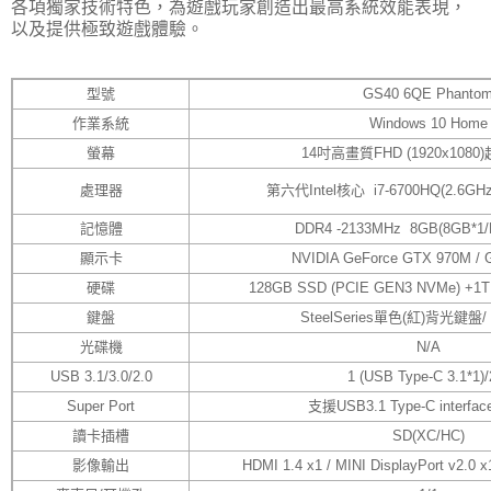
各項獨家技術特色，為遊戲玩家創造出最高系統效能表現，
以及提供極致遊戲體驗。
型號
GS40 6QE Phanto
作業系統
Windows 10 Home
螢幕
14吋高畫質FHD (1920x108
處理器
第六代Intel核心 i7-6700HQ(2.6GHz/
記憶體
DDR4 -2133MHz 8GB(8GB*1/
顯示卡
NVIDIA GeForce GTX 970M /
硬碟
128GB SSD (PCIE GEN3 NVMe) +1TB
鍵盤
SteelSeries單色(紅)背光鍵盤
光碟機
N/A
USB 3.1/3.0/2.0
1 (USB Type-C 3.1*1)/
Super Port
支援USB3.1 Type-C interfa
讀卡插槽
SD(XC/HC)
影像輸出
HDMI 1.4 x1 / MINI DisplayPort v2.0 x