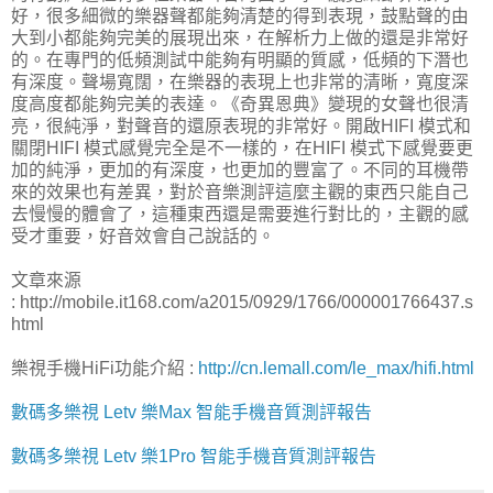
好，很多細微的樂器聲都能夠清楚的得到表現，鼓點聲的由
大到小都能夠完美的展現出來，在解析力上做的還是非常好
的。在專門的低頻測試中能夠有明顯的質感，低頻的下潛也
有深度。聲場寬闊，在樂器的表現上也非常的清晰，寬度深
度高度都能夠完美的表達。《奇異恩典》變現的女聲也很清
亮，很純淨，對聲音的還原表現的非常好。開啟HIFI 模式和
關閉HIFI 模式感覺完全是不一樣的，在HIFI 模式下感覺要更
加的純淨，更加的有深度，也更加的豐富了。不同的耳機帶
來的效果也有差異，對於音樂測評這麼主觀的東西只能自己
去慢慢的體會了，這種東西還是需要進行對比的，主觀的感
受才重要，好音效會自己說話的。
文章來源
: http://mobile.it168.com/a2015/0929/1766/000001766437.s
html
樂視手機HiFi功能介紹 :
http://cn.lemall.com/le_max/hifi.html
數碼多樂視 Letv 樂Max 智能手機音質測評報告
數碼多樂視 Letv 樂1Pro 智能手機音質測評報告