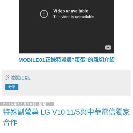
MOBILE01正妹特派員"蛋蛋"的親切介紹
於
凌晨12:03
分享
2015年10月28日 星期三
特殊副螢幕 LG V10 11/5與中華電信獨家
合作