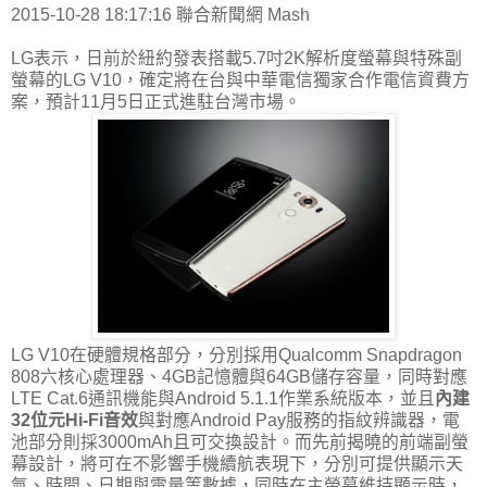
2015-10-28 18:17:16 聯合新聞網 Mash
LG表示，日前於紐約發表搭載5.7吋2K解析度螢幕與特殊副
螢幕的LG V10，確定將在台與中華電信獨家合作電信資費方
案，預計11月5日正式進駐台灣市場。
LG V10在硬體規格部分，分別採用Qualcomm Snapdragon
808六核心處理器、4GB記憶體與64GB儲存容量，同時對應
LTE Cat.6通訊機能與Android 5.1.1作業系統版本，並且
內建
32位元Hi-Fi音效
與對應Android Pay服務的指紋辨識器，電
池部分則採3000mAh且可交換設計。而先前揭曉的前端副螢
幕設計，將可在不影響手機續航表現下，分別可提供顯示天
氣、時間、日期與電量等數據，同時在主螢幕維持顯示時，