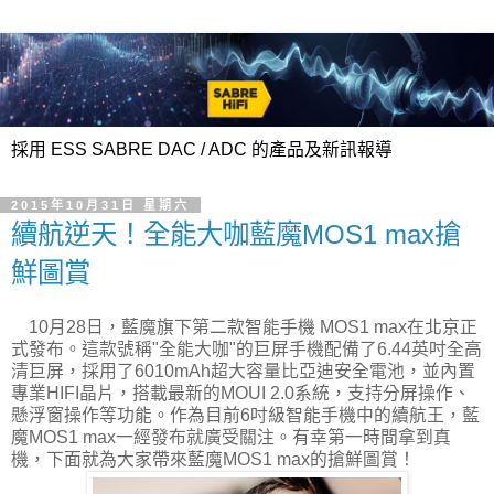
採用 ESS SABRE DAC / ADC 的產品及新訊報導
2015年10月31日 星期六
續航逆天！全能大咖藍魔MOS1 max搶
鮮圖賞
10月28日，藍魔旗下第二款智能手機 MOS1 max在北京正
式發布。這款號稱"全能大咖"的巨屏手機配備了6.44英吋全高
清巨屏，採用了6010mAh超大容量比亞迪安全電池，並內置
專業HIFI晶片，搭載最新的MOUI 2.0系統，支持分屏操作、
懸浮窗操作等功能。作為目前6吋級智能手機中的續航王，藍
魔MOS1 max一經發布就廣受關注。有幸第一時間拿到真
機，下面就為大家帶來藍魔MOS1 max的搶鮮圖賞！