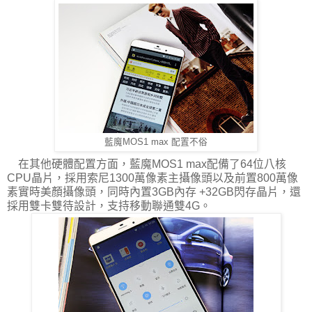
藍魔MOS1 max 配置不俗
在其他硬體配置方面，藍魔MOS1 max配備了64位八核
CPU晶片，採用索尼1300萬像素主攝像頭以及前置800萬像
素實時美顏攝像頭，同時內置3GB內存 +32GB閃存晶片，還
採用雙卡雙待設計，支持移動聯通雙4G。