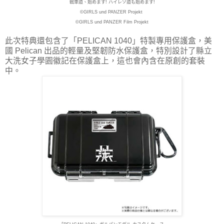
戦車道、始めます! ハイレゾ道も始めます!
©GIRLS und PANZER Projekt
©GIRLS und PANZER Film Projekt
此次特典還包含了「PELICAN 1040」特製專用保護盒，美
國 Pelican 出品的輕量及堅韌防水保護盒，特別設計了縣立
大洗女子學園徽記在保護盒上，這也會內含在原創的套裝
中。