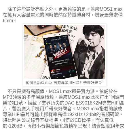
除了這些設計亮點之外，更為難得的是，藍魔MOS1 max
在擁有大容量電池的同時依然保持纖薄身材，機身最薄處僅
6mm。
藍魔MOS1 max 搭載專業HIFI晶片帶來好聲音
不只是擁有高顏值，MOS1 max還是實力派。依託於在
MP3領域的多年深厚積澱，藍魔MOS1 max此次打出"回歸音
樂"的口號，搭載了業界頂尖的DAC ES9018K2M專業HIFI晶
片，誓為廣大手機用戶帶來好聲音。MOS1 max搭載的該枚
專業HIFI晶片可輸出採樣率高達192kHz / 24bit的音頻碼流，
堪比唱片公司錄音室級標準，4倍於CD標準，而失真低
於-120dB，再微小音樂細節也將精準呈現！結合藍魔14年來