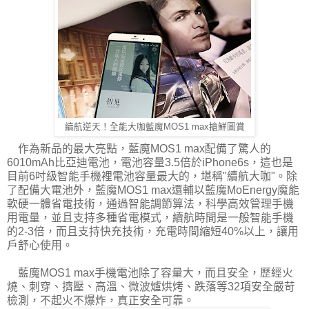
續航逆天！全能大咖藍魔MOS1 max搶鮮圖賞
作為新品的最大亮點，藍魔MOS1 max配備了驚人的
6010mAh比亞迪電池，電池容量3.5倍於iPhone6s，這也是
目前6吋級智能手機裡電池容量最大的，堪稱"續航大咖"。除
了配備大電池外，藍魔MOS1 max還輔以藍魔MoEnergy魔能
軟硬一體省電技術，通過智能調節算法，科學高效管理手機
用電量，並且支持多種省電模式，續航時間是一般智能手機
的2-3倍，而且支持快充技術，充電時間縮短40%以上，讓用
戶舒心使用。
藍魔MOS1 max手機電池除了容量大，而且安全，歷經火
燒、刺穿、擠壓、高溫、微波爐烘烤、跌落等32項安全嚴苛
檢測，不起火不爆炸，真正安全可靠。