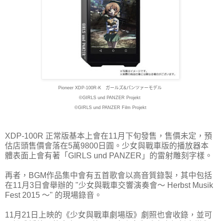
Pioneer XDP-100R-K ガールズ&パンツァーモデル
©GIRLS und PANZER Projekt
©GIRLS und PANZER Film Projekt
XDP-100R 正常版基本上會在11月下旬發售，售價未定，預
估店頭售價會落在5萬9800日圓。少女與戰車版的播放器本
體表面上會有著「GIRLS und PANZER」的雷射雕刻字樣。
再者，BGM作品集中會有五首歌會以高音質錄製，其中包括
在11月3日會舉辦的 "少女與戰車交響演奏會～ Herbst Musik
Fest 2015 ～" 的現場錄音。
11月21日上映的《少女與戰車劇場版》劇照也會收錄，並可