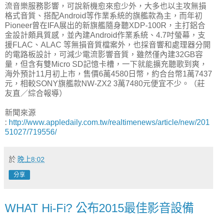
流音樂服務影響，可說新機愈來愈少外，大多也以主攻無損
格式音質、搭配Android等作業系統的旗艦款為主，而年初
Pioneer曾在IFA展出的新旗艦隨身聽XDP-100R，主打鋁合
金設計頗具質感，並內建Android作業系統、4.7吋螢幕，支
援FLAC、ALAC 等無損音質檔案外，也採音響和處理器分開
的電路板設計，可減少電流影響音質，雖然僅內建32GB容
量，但含有雙Micro SD記憶卡槽，一下就能擴充聽歌到爽，
海外預計11月初上市，售價6萬4580日幣，約合台幣1萬7437
元，相較SONY旗艦款NW-ZX2 3萬7480元便宜不少。（莊
友直／綜合報導）
新聞來源
:
http://www.appledaily.com.tw/realtimenews/article/new/201
51027/719556/
於
晚上8:02
分享
WHAT Hi-Fi? 公布2015最佳影音設備