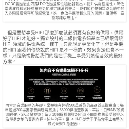
DCDC變壓後由四路LDO低壓差線性穩壓器輸出，提升供電穩定性，降低
電路波紋和底噪並帶來更加穩定細滑的聲音。我們還在整個電路系統中加
入多顆薄膜電容和薄膜電阻，進一步改善底噪和失真的問題，確保每一音
符都純淨無比。
但是要想享受HIFI 那麼那麼就必須要有良好的供電，供電
好了HIFI 才能好。獨立設計的二級供電系統基本已經跟傳統
HIFI 領域的供電系統一樣了，只能說是專業化了。但是手機
的HIFI 跟我們傳統說的HIFI 是不一樣的，效果肯定也會不一
樣，只是樂視帶給我們的是在手機上享受到這個音效的最好
方案。
內容是音樂服務的基礎。樂視擁有超過500萬首歌的高品質正版曲庫；每
年超過200場獨家音樂現場直播；63000條覆蓋歐美、華語、日韓MV等資
源的4K、2K音樂視頻；每天10個輪播頻道24小時不間斷推薦最受歡迎以
及量身定制的音樂內容。這些內容，讓Le Hi-Fi從骨子里為你奉上完整的
鍊式音樂生態服務。