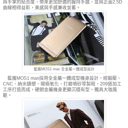
與手掌的貼合度，帶來更加舒適的握持手感，並與正面2.5D
曲線相得益彰，美感與手感兼收並蓄。
藍魔MOS1 max 全金屬一體成型設計
藍魔MOS1 max採用全金屬一體成型機身設計，經鍛壓、
CNC、納米鑄塑、陽極氧化、打磨噴砂等製程，209道加工
工序打造而成，硬朗金屬機身更顯沉穩有型，獨具大咖風
範。