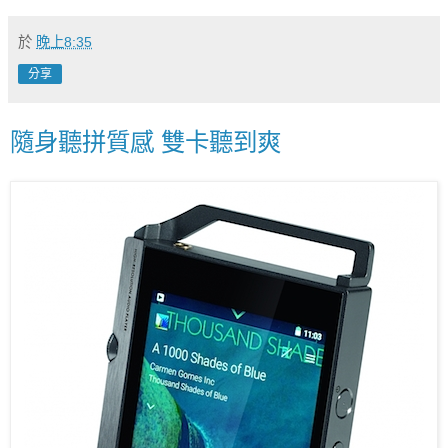
於
晚上8:35
分享
隨身聽拼質感 雙卡聽到爽