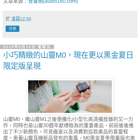
文章來源：
音響網(audio160.com)
於
凌晨12:50
分享
2019年8月16日 星期五
小巧精緻的山靈M0，現在更以黑金夏日
限定版呈現
山靈M0，繼山靈M1之後便攜化/小型化高清播放器的又一力
作，同時也是山靈30週年獻禮極為的重要產品，前前後後推
出了不少新顏色，可見廠家以及消費對這款產品的喜愛程
度。乘著山靈耳機新品發布的東風，M0黑金夏季限量版也來