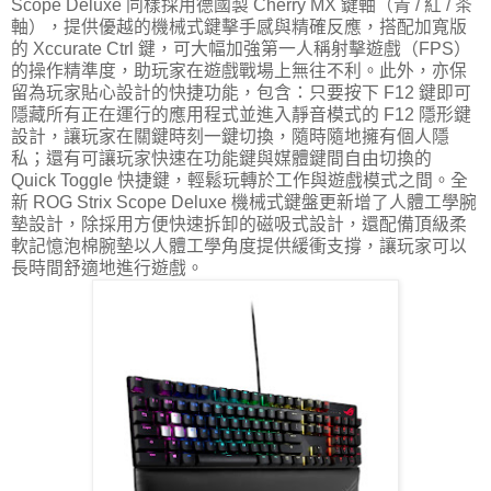
Scope Deluxe 同樣採用德國製 Cherry MX 鍵軸（青 / 紅 / 茶
軸），提供優越的機械式鍵擊手感與精確反應，搭配加寬版
的 Xccurate Ctrl 鍵，可大幅加強第一人稱射擊遊戲（FPS）
的操作精準度，助玩家在遊戲戰場上無往不利。此外，亦保
留為玩家貼心設計的快捷功能，包含：只要按下 F12 鍵即可
隱藏所有正在運行的應用程式並進入靜音模式的 F12 隱形鍵
設計，讓玩家在關鍵時刻一鍵切換，隨時隨地擁有個人隱
私；還有可讓玩家快速在功能鍵與媒體鍵間自由切換的
Quick Toggle 快捷鍵，輕鬆玩轉於工作與遊戲模式之間。全
新 ROG Strix Scope Deluxe 機械式鍵盤更新增了人體工學腕
墊設計，除採用方便快速拆卸的磁吸式設計，還配備頂級柔
軟記憶泡棉腕墊以人體工學角度提供緩衝支撐，讓玩家可以
長時間舒適地進行遊戲。