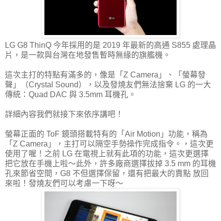
LG G8 ThinQ 今年採用的是 2019 年最新的高通 S855 處理晶
片，是一款與台灣在地發售暫時無緣的旗艦機。
這次主打的特點有滿多的，像是「Z Camera」、「螢幕發
聲」（Crystal Sound），以及發燒友們無法捨棄 LG 的一大
傳統：Quad DAC 與 3.5mm 耳機孔。
詳細內容我們就接下來依序講吧！
螢幕正面的 ToF 鏡頭搭載特有的「Air Motion」功能，稱為
「Z Camera」，主打可以隔空手勢操作完成指令。，這次更
使用了喔！之前 LG 在電視上就有此項的功能，這次更選擇
把它放在手機上啦～此外，許多廠商選擇拔掉 3.5 mm 的耳機
孔來節省空間，G8 不但選擇保留，還有把最大的賣點 放回
來啦！發燒友們可以考慮一下呀～