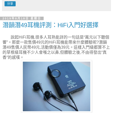
分享
2019年8月18日 星期日
潛韻潛49耳機評測：HiFi入門好選擇
說起HiFi耳機,很多人耳熟能詳的一句話是“萬元以下聽個
響”。那麼一款售價49元的HiFi耳機能帶來什麼體驗呢?潛韻
潛49售價人民幣49元,活動價僅為39元。這樣入門級都算不上
的草根級耳機不少人會嗤之以鼻,但體驗之後,不由得發出“真
香”的感嘆。