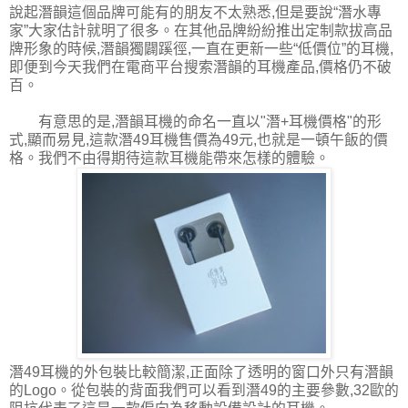
說起潛韻這個品牌可能有的朋友不太熟悉,但是要說“潛水專
家”大家估計就明了很多。在其他品牌紛紛推出定制款拔高品
牌形象的時候,潛韻獨闢蹊徑,一直在更新一些“低價位”的耳機,
即便到今天我們在電商平台搜索潛韻的耳機產品,價格仍不破
百。
有意思的是,潛韻耳機的命名一直以"潛+耳機價格"的形
式,顯而易見,這款潛49耳機售價為49元,也就是一頓午飯的價
格。我們不由得期待這款耳機能帶來怎樣的體驗。
潛49耳機的外包裝比較簡潔,正面除了透明的窗口外只有潛韻
的Logo。從包裝的背面我們可以看到潛49的主要參數,32歐的