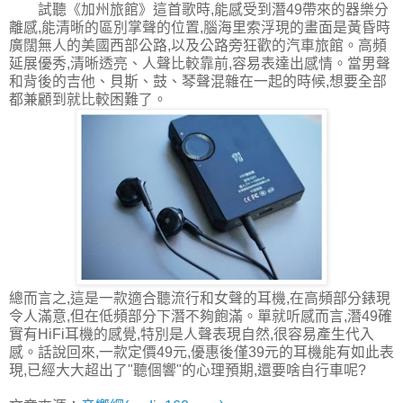
試聽《加州旅館》這首歌時,能感受到潛49帶來的器樂分
離感,能清晰的區別掌聲的位置,腦海里索浮現的畫面是黃昏時
廣闊無人的美國西部公路,以及公路旁狂歡的汽車旅館。高頻
延展優秀,清晰透亮、人聲比較靠前,容易表達出感情。當男聲
和背後的吉他、貝斯、鼓、琴聲混雜在一起的時候,想要全部
都兼顧到就比較困難了。
總而言之,這是一款適合聽流行和女聲的耳機,在高頻部分錶現
令人滿意,但在低頻部分下潛不夠飽滿。單就听感而言,潛49確
實有HiFi耳機的感覺,特別是人聲表現自然,很容易產生代入
感。話說回來,一款定價49元,優惠後僅39元的耳機能有如此表
現,已經大大超出了"聽個響"的心理預期,還要啥自行車呢?