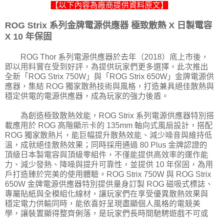
【以下內容為廠商提供資料原文】
ROG Strix 系列金牌電源供應器 極致散熱 X 日製電容
X 10 年保固
ROG Thor 系列電源供應器於去年（2018）底上市後，
即以用料實在受到好評，為提供玩家們更多選擇，此次推出
全新「ROG Strix 750W」與「ROG Strix 650W」金牌電源供
應器，集結 ROG 獨家散熱技術與風格，打造兼具絕佳散熱與
穩定供電的電源供應器，成為玩家的強力後盾。
為創造極致散熱效能，ROG Strix 系列電源供應器特別搭
載應用於 ROG 高階顯示卡的 135mm 軸向式風扇設計，搭配
ROG 獨家散熱片，能巨幅提升散熱效能、減少噪音與維持低
溫，成就絕佳散熱效果；同時採用通過 80 Plus 金牌認證的
頂級日本製電容與頂級零組件，不僅能提供高效率的運作能
力、減少發熱、降噪與提升可靠性，並提供 10 年保固，為用
戶打造臻於完美的使用體驗。ROG Strix 750W 與 ROG Strix
650W 金牌電源供應器特別提供量身訂製 ROG 磁吸式標誌、
專屬貼紙與全模組化線材，讓玩家們在享受優異散熱效果與
穩定電力供輸同時，能依喜好呈現盡顯個人風格的電競美
學，讓裝置顯得整齊俐落，是玩家們長時間馳騁遊戲不可或