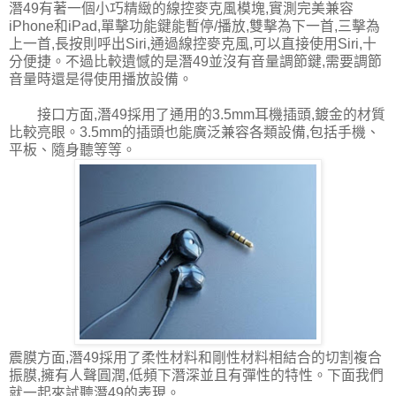
潛49有著一個小巧精緻的線控麥克風模塊,實測完美兼容
iPhone和iPad,單擊功能鍵能暫停/播放,雙擊為下一首,三擊為
上一首,長按則呼出Siri,通過線控麥克風,可以直接使用Siri,十
分便捷。不過比較遺憾的是潛49並沒有音量調節鍵,需要調節
音量時還是得使用播放設備。
接口方面,潛49採用了通用的3.5mm耳機插頭,鍍金的材質
比較亮眼。3.5mm的插頭也能廣泛兼容各類設備,包括手機、
平板、隨身聽等等。
震膜方面,潛49採用了柔性材料和剛性材料相結合的切割複合
振膜,擁有人聲圓潤,低頻下潛深並且有彈性的特性。下面我們
就一起來試聽潛49的表現。