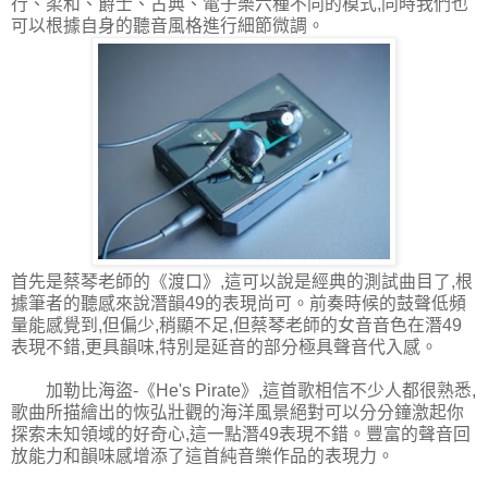
行、柔和、爵士、古典、電子樂六種不同的模式,同時我們也
可以根據自身的聽音風格進行細節微調。
首先是蔡琴老師的《渡口》,這可以說是經典的測試曲目了,根
據筆者的聽感來說潛韻49的表現尚可。前奏時候的鼓聲低頻
量能感覺到,但偏少,稍顯不足,但蔡琴老師的女音音色在潛49
表現不錯,更具韻味,特別是延音的部分極具聲音代入感。
加勒比海盜-《He's Pirate》,這首歌相信不少人都很熟悉,
歌曲所描繪出的恢弘壯觀的海洋風景絕對可以分分鐘激起你
探索未知領域的好奇心,這一點潛49表現不錯。豐富的聲音回
放能力和韻味感增添了這首純音樂作品的表現力。