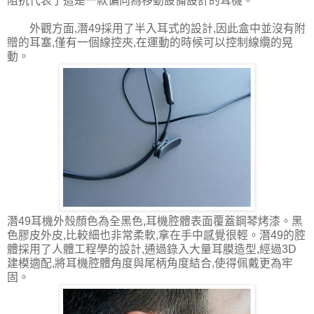
阻抗代表了這是一款偏向為移動設備設計的耳機。
外觀方面,潛49採用了半入耳式的設計,因此盒中並沒有附
贈的耳塞,僅有一個線控夾,在運動的時候可以控制線纜的晃
動。
潛49耳機外殼顏色為全黑色,耳機腔體表面覆蓋鋼琴烤漆。黑
色膠皮外皮,比較細也非常柔軟,拿在手中感覺很輕。潛49的腔
體採用了人體工程學的設計,通過錄入大量耳膜造型,經過3D
建模適配,將耳機腔體角度與尾柄角度結合,使得佩戴更為牢
固。