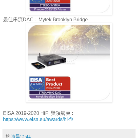
最佳串流DAC：Mytek Brooklyn Bridge
EISA 2019-2020 HiFi 獎項網頁 :
https://www.eisa.eu/awards/hi-fi/
於
凌晨12:44