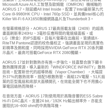
Microsoft Azure AI人工智慧及歐姆龍（OMRON）機械軸的
AORUS 17。除延續All Intel Inside，配置了Intel最新第九代
Core i9-9980HK CPU、Intel 760p SSD，並具備Intel核心的
Killer Wi-Fi 6 AX1650無線網路晶片及Thunderbolt 3。
在螢幕規格部分，AORUS 17最高搭載友達（2409）的超高
畫面刷新率240Hz、3毫秒反應時間的電競級面板，或
LG（樂金）的IPS面板，且每片螢幕在出廠前，皆通過X-
RiteTM Pantone認證的校色儀校正，強調畫面呈現的真實色
彩精準及飽和度，同時採用NVIDIA GeForce RTX 20系列顯
示晶片，最高可搭載GeForce RTX 2080獨顯。
AORUS 17並針對散熱亦有進一步強化。技嘉整合旗下顯卡
散熱團隊資源，導入最新的「WINDFORCE INFINITY」散熱
技術，配置新世代的超導熱板（Vapor Chamber），大幅提
升37％的散熱效率，搭配5根散熱管、兩組12V電壓、51片扇
葉的巨型風扇和底部大面積開孔，在效能全開下也不用擔心
筆電因過熱而降頻。
在音效方面，AORUS 17則使用用於高階音響的ESS Sabre
Hi-Fi DAC晶片，支援24 bit／192K Hz輸出頻率外，亦能支
援阻抗16~600 ohm的中高階耳機。