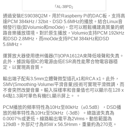
「AL-38PD」
通過安裝ES9038Q2M，用於Raspberry Pi的DAC板，支持高
達PCM 384kHz / 32bit、DSD 5.6MHz的播放。結合Linux音
頻發行版(如Volumio和moOde)，您可以輕鬆構建高質量的網
路音樂播放環境。對於原生播放，Volumio支持PCM 192kHz
和DSD 2.8MHz，而moOde支持PCM 384kHz和DSD
5.6MHz。
運算放大器使用德州儀器(TI)OPA1612A來降低噪聲和失真。
此外，據說每個IC的電源由低ESR高性能聚合物電容器穩
定，以實現高音質。
輸出端子配有3.5mm立體聲微型插孔x1和RCA x1。此外，
SMV(Smoothing-Volume/平滑音量)技術可實現平滑微調，而
不會突然改變音量。輸入採樣率和音量值也可以顯示在128 x
64點1.3英吋單色有機EL顯示屏上。 。
PCM播放的頻率特性為10Hz至80kHz（±0.5dB），DSD播
放的頻率特性為10Hz至50kHz（-3dB）。總諧波失真為
0.0007％或更低。線路輸出電平為2Vrms。動態範圍為
129dB。外部尺寸為85W x 56.5Hmm，重量約為270克。