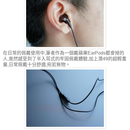
在日常的佩戴使用中,筆者作為一個戴蘋果EarPods都會掉的
人,竟然感受到了半入耳式的牢固佩戴體驗,加上潛49的超輕重
量,日常佩戴十分舒適,宛若無物。