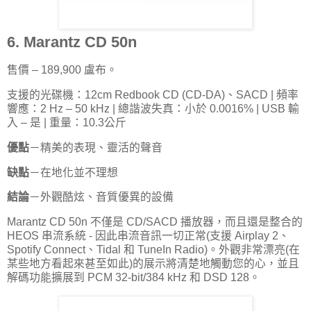
6. Marantz CD 50n
售價 – 189,900 盧布。
支援的光碟機：12cm Redbook CD (CD-DA)、SACD | 頻率
響應：2 Hz – 50 kHz | 總諧波失真：小於 0.0016% | USB 輸
入 – 是 | 重量：10.3公斤
優點
－精美的表現、靈活的聲音
缺點
－在地化並不理想
結論
－外觀酷炫、音質優異的設備
Marantz CD 50n 不僅是 CD/SACD 播放器，而且還是整合的
HEOS 串流系統 - 因此串流音訊一切正常(支援 Airplay 2、
Spotify Connect、Tidal 和 TuneIn Radio)。外觀非常漂亮(在
某些地方看起來甚至如此)的展示將清楚地觸動您的心，並且
解碼功能擴展到 PCM 32-bit/384 kHz 和 DSD 128。