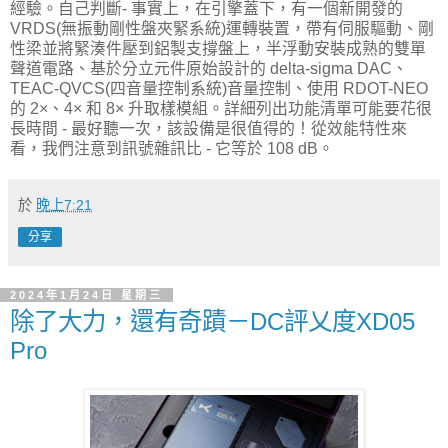
經驗。自己判斷- 事實上，在引擎蓋下，有一個新開發的
VRDS(無振動剛性盤夾緊系統)運轉裝置，帶有伺服驅動、剛
性梁並將緊湊件壓到鋁製支撐盤上，半浮動安裝成熟的雙單
聲道電路、基於分立元件原始設計的 delta-sigma DAC、
TEAC-QVCS(四音量控制系統)音量控制、使用 RDOT-NEO
的 2×、4× 和 8× 升取樣模組。詳細列出功能清單可能要花很
長時間 - 最好聽一次，該設備是很值得的！從效能特性來
看，我們注意到訊號雜訊比 - 它等於 108 dB。
於
晚上7:21
分享
2024年1月24日 星期三
除了大力，還有奇蹟－DC評乂度XD05
Pro