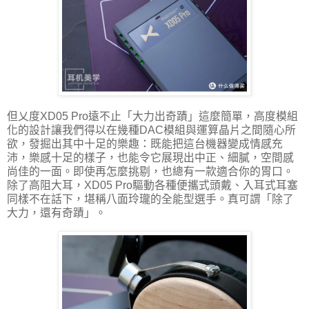
但乂度XD05 Pro遠不止「大力出奇蹟」這麼簡單，高度模組
化的設計讓我們得以在幾種DAC模組與運算晶片之間隨心所
欲，發掘出其中十足的樂趣：既能把這台機器變成情感充
沛，樂感十足的樣子，也能令它展現出中正、細膩，空間感
尚佳的一面。即使再怎麼挑剔，也總有一款適合你的胃口。
除了高阻大耳，XD05 Pro驅動各種便攜式頭戴、入耳式耳塞
同樣不在話下，堪稱八面玲瓏的全能型選手。真可謂「除了
大力，還有奇蹟」。