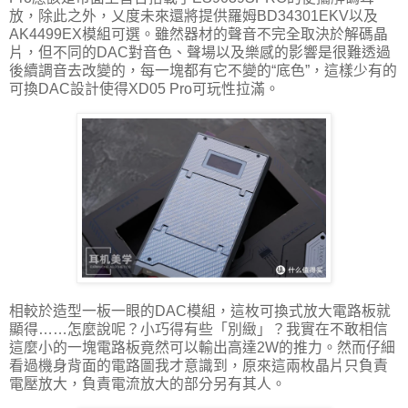
放，除此之外，乂度未來還將提供羅姆BD34301EKV以及
AK4499EX模組可選。雖然器材的聲音不完全取決於解碼晶
片，但不同的DAC對音色、聲場以及樂感的影響是很難透過
後續調音去改變的，每一塊都有它不變的“底色”，這樣少有的
可換DAC設計使得XD05 Pro可玩性拉滿。
相較於造型一板一眼的DAC模組，這枚可換式放大電路板就
顯得……怎麼說呢？小巧得有些「別緻」？我實在不敢相信
這麼小的一塊電路板竟然可以輸出高達2W的推力。然而仔細
看過機身背面的電路圖我才意識到，原來這兩枚晶片只負責
電壓放大，負責電流放大的部分另有其人。