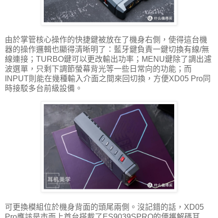
由於掌管核心操作的快捷鍵被放在了機身右側，使得這台機
器的操作邏輯也顯得清晰明了：藍牙鍵負責一鍵切換有線/無
線連接；TURBO鍵可以更改輸出功率；MENU鍵除了調出濾
波選單，只剩下調節螢幕背光等一些日常向的功能；而
INPUT則能在幾種輸入介面之間來回切換，方便XD05 Pro同
時接駁多台前級設備。
可更換模組位於機身背面的頭尾兩側。沒記錯的話，XD05
Pro應該是市面上首台搭載了ES9039SPRO的便攜解碼耳