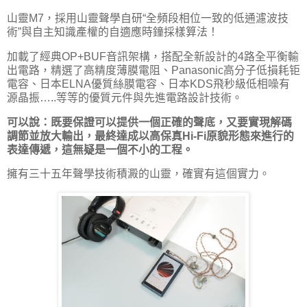
山靈M7，採用山靈聲學自研“全頻段相位一致的低通濾波技
術”與自主知識產權的自適應時鐘採樣算法！
加載了經典OP+BUF音訊架構，搭配全新設計的4路全平衡輸
出電路，精選了高精度薄膜電阻、Panasonic高分子低損耗钜
電容、日本ELNA優質絲膜電容、日本KDS飛秒級低相噪有
源晶振…..等等的優質元件與先進電路設計技術。
可以說：既要保證可以提供一個正確的聲底，又要實現解碼
調節並放大輸出，最終達成以
高保真
Hi-Fi原貌形態來進行的
表達傳遞，這無疑是一個不小的工程。
擁有三十五年聲學技術積澱的山靈，確實有這個實力。