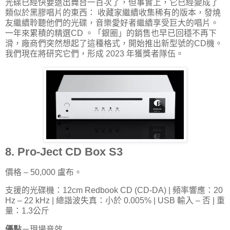
光碟已經快要退出舞台一百次了，但事實上，它已經變成了
類似於黑膠唱片的東西： 收藏家繼續收集稀有的版本，發燒
友繼續聆聽他們的光碟，音樂愛好者繼續享受巨大的唱片。
一年來累積的精選CD 。「銀圈」的銷售也早已回穩不再下
滑，廠商們突然想起了這種格式，開始推出新型號的CD機。
我們現在將研究它們，形成 2023 年獲獎者隊伍。
8. Pro-Ject CD Box S3
價格 – 50,000 盧布。
支援的光碟機：12cm Redbook CD (CD-DA) | 頻率響應：20
Hz – 22 kHz | 總諧波失真：小於 0.005% | USB 輸入 – 否 | 重
量：1.3公斤
優點
－現場音效