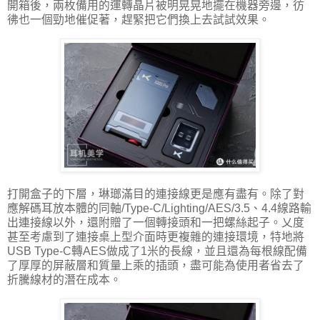
開箱後，兩枚備用的運轉晶片被明晃晃地擺在機器旁邊，彷
彿也一個勁地催促著，趕緊把它們換上去試試效果。
打開盒子的下層，琳瑯滿目的連接線更是應有盡有。除了對
應解碼耳放本體的同軸/Type-C/Lighting/AES/3.5、4.4線路輸
出連接線以外，還附贈了一個轉接頭和一把螺絲起子。乂度
甚至考慮到了連接桌上型介面時更複雜的連接環境，特地將
USB Type-C轉AES做成了1米的長線，並且還為每根線配備
了厚厚的屏蔽層和質量上乘的插頭，盡可能為使用者省去了
折騰線材的潛在成本。