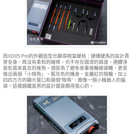
而XD05 Pro的外觀造型也顯得相當硬核：硬橋硬馬的設計貫
穿全身，既沒有柔和的線條，也不存在圓滑的過渡，通體淨
是些直來直去的棱角。頭部為了避免音量撥輪被誤觸，更是
做出兩個「小犄角」。藍灰色的機身，金屬紅的撥輪，加上
四四方方的顯示窗口和兩個“犄角”，頗像一個小機器人的腦
袋。這樣鋼鐵直男的設計還是頗得我心的。