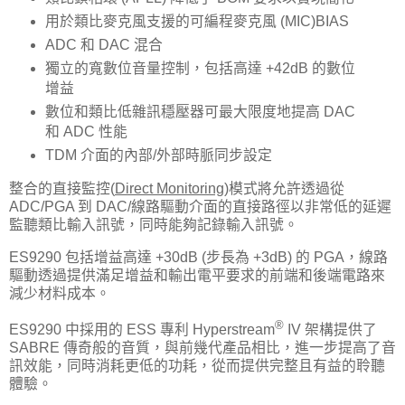
用於類比麥克風支援的可編程麥克風 (MIC)BIAS
ADC 和 DAC 混合
獨立的寬數位音量控制，包括高達 +42dB 的數位
增益
數位和類比低雜訊穩壓器可最大限度地提高 DAC
和 ADC 性能
TDM 介面的內部/外部時脈同步設定
整合的直接監控(
Direct Monitoring
)模式將允許透過從
ADC/PGA 到 DAC/線路驅動介面的直接路徑以非常低的延遲
監聽類比輸入訊號，同時能夠記錄輸入訊號。
ES9290 包括增益高達 +30dB (步長為 +3dB) 的 PGA，線路
驅動透過提供滿足增益和輸出電平要求的前端和後端電路來
減少材料成本。
®
ES9290 中採用的 ​​ESS 專利 Hyperstream
IV 架構提供了
SABRE 傳奇般的音質，與前幾代產品相比，進一步提高了音
訊效能，同時消耗更低的功耗，從而提供完整且有益的聆聽
體驗。