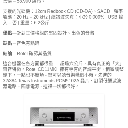
售價 – 58,990 盧布。
支援的光碟機：12cm Redbook CD (CD-DA)、SACD | 頻率
響應：20 Hz – 20 kHz | 總諧波失真：小於 0.009% | USB 輸
入 – 否 | 重量：6.2公斤
優點
—針對其價格組的堅固設計、出色的音階
缺點
－音色有點暗
結論
– Rotel 確認其品質
這台機器在各方面都很重 — 超過六公斤，具有真正的「大」
聲音特徵。Rotel CD11MKII 擁有專有的音調平衡，稍微調整
幾下，一點也不麻煩 - 您可以聽音樂幾個小時。先進的
32/384 Texas Instruments PCM5102A 晶片、訂製低通濾波
器電路、隔離電源 - 這裡一切都很好。