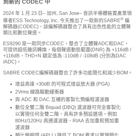
到新的 CODEC 中
2024 年 1 月 23 日– 加州, San Jose– 音訊半導體裝置產業領
®
導者ESS Technology, Inc. 今天推出了一款新的SABRE
編
解碼器(CODEC)，該編解碼器整合了具有出色性能的立體聲
類比和數位聲道。
ES9290 是一款同步CODEC，整合了立體聲ADC和DAC，
可提供超低雜訊轉換，每個聲道動態範圍(DNR) 為 +116dB /
+116dB，THD+N 額定值為 -110dB / -108dB (分別為DAC
/ADC)。
SABRE CODEC編解碼器整合了許多功能簡化和減少BOM。
增益高達 +30dB 的可程式增益放大器 (PGA)
2Vrms 線路驅動緩衝器
與 ADC 和 DAC 互補的客製化預編程濾波器
數位全雙二階 Biquad (DBQ) 濾波器可完全客製化
以實現任何全雙二階，具有許多預設選項，例如
80Hz/120Hz 高通濾波器、RIAA 去加重和預加重
濾波器
類比鎖相環 (APLL) 降低了 BOM 要求以實現簡化