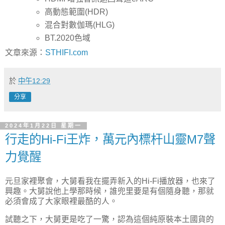
高動態範圍(HDR)
混合對數伽瑪(HLG)
BT.2020色域
文章來源：
STHIFI.com
於
中午12:29
分享
2024年1月22日 星期一
行走的Hi-Fi王炸，萬元內標杆山靈M7聲
力覺醒
元旦家裡聚會，大舅看我在擺弄新入的Hi-Fi播放器，也來了
興趣。大舅說他上學那時候，誰兜里要是有個隨身聽，那就
必須會成了大家眼裡最酷的人。
試聽之下，大舅更是吃了一驚，認為這個純原裝本土國貨的