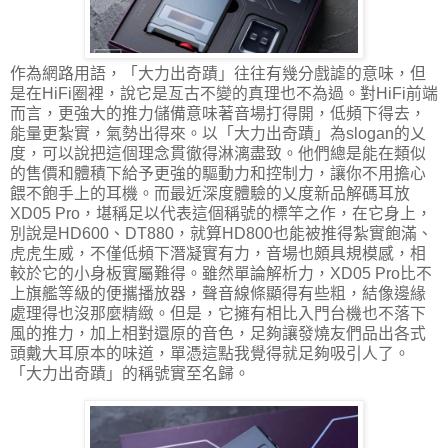
作為網路用語，「大力出奇蹟」往往有幾分戲謔的意味，但
是在HiFi圈裡，說它是亙古不變的真理也不為過。對HiFi前端
而言，更強大的推力儲備意味著音場打得開，低頻下得去，
能量更紮實，氣勢出得來。以「大力出奇蹟」為slogan的乂
度，可以說把這個理念貫徹得淋漓盡致。他們總是能在類似
的售價和體積下給予更強的驅動力和控制力，讓你不用擔心
餵不飽手上的耳機。而最近深度體驗的乂度新品解碼耳放
XD05 Pro，堪稱足以代表這個稱號的標竿之作，在它身上，
別說是HD600、DT880，就算HD800也能被推得紮實飽滿、
虎虎生威，不僅低頻下潛凝實有力，音場也頗具規模感，相
較於它的小身板實屬難得。雖然單論解析力，XD05 Pro比不
上旗艦等級的便攜播放器，聲音線條顯得有些粗，結像邊緣
處理得也沒那麼精緻。但是，它擁有相比入門台機也不落下
風的推力，加上相對還原的音色，足夠讓發燒友們品出各式
頭戴大耳原本的味道，單憑這點我覺得就足夠吸引人了。
「大力出奇蹟」的稱號實至名歸。