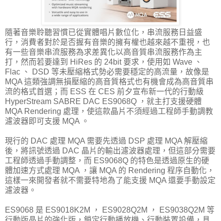
隨著音樂聆聽習慣已從實體唱片數位化，串流服務日益盛
行，消費者對於是否握有音樂的擁有權也越來越不重視，也
有一些音樂串流服務為求差異化以高音質串流服務作為主
打，然而若要達到 HiRes 的 24bit 要求，使用如 Wave 、
Flac 、 DSD 等未壓縮格式勢必需要穩定的高流量，故像是
MQA 這類強調無損壓縮的高音質格式也有機會成為高音質串
流的格式首選；而 ESS 在 CES 前夕宣布新一代的行動級
HyperStream SABRE DAC ES9068Q ，就主打支援硬體
MQA Rendering 處理，使這款晶片不須經過工程師手動調教
濾波器即可支援 MQA 。
現行的 DAC 處理 MQA 需要先透過 DSP 處理 MQA 解壓縮
後，將訊號透過 DAC 晶片的輸出濾波器處理，但這部分需要
工程師透過手動調整，而 ES9068Q 的特色是透過原生的硬
體加速方式處理 MQA ，讓 MQA 的 Rendering 程序自動化，
這樣一來開發者就不需要特地為了能支援 MQA 還要手動設定
濾波器。
ES9068 是 ES9018K2M ， ES9028Q2M ， ES9038Q2M 等
行動版晶片的強化版，鎖定行動播放機、行動裝置設備，具