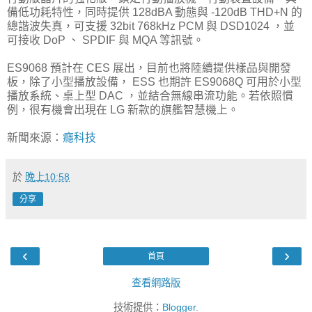
備低功耗特性，同時提供 128dBA 動態與 -120dB THD+N 的
總諧波失真，可支援 32bit 768kHz PCM 與 DSD1024 ，並
可接收 DoP 、 SPDIF 與 MQA 等訊號。
ES9068 預計在 CES 展出，目前也將陸續提供樣品與開發
板，除了小型播放設備， ESS 也期許 ES9068Q 可用於小型
播放系統、桌上型 DAC ，並結合無線串流功能。若依照慣
例，很有機會出現在 LG 新款的旗艦智慧機上。
新聞來源：
癮科技
於
晚上10:58
分享
‹
›
首頁
查看網路版
技術提供：
Blogger
.