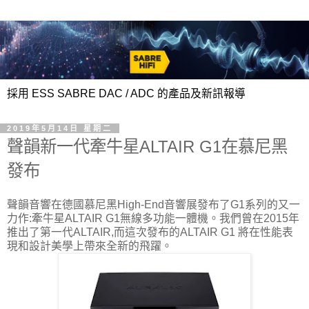
採用 ESS SABRE DAC / ADC 的產品及新訊報導
2019年5月14日 星期二
聲韻新一代牽牛星ALTAIR G1在慕尼黑
發布
聲韻音響在德國慕尼黑High-End音響展發布了G1系列的又一
力作:牽牛星ALTAIR G1無線多功能一體機。我們曾在2015年
推出了第一代ALTAIR,而這次發布的ALTAIR G1 將在性能表
現和設計美學上帶來全新的飛躍。