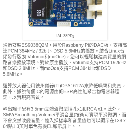
「AL-38PD」
通過安裝ES9038Q2M，用於Raspberry Pi的DAC板，支持高
達PCM 384kHz / 32bit、DSD 5.6MHz的播放。結合Linux音
頻發行版(如Volumio和moOde)，您可以輕鬆構建高質量的網
路音樂播放環境。對於原生播放，Volumio支持PCM 192kHz
和DSD 2.8MHz，而moOde支持PCM 384kHz和DSD
5.6MHz。
運算放大器使用德州儀器(TI)OPA1612A來降低噪聲和失真。
此外，據說每個IC的電源由低ESR高性能聚合物電容器穩
定，以實現高音質。
輸出端子配有3.5mm立體聲微型插孔x1和RCA x1。此外，
SMV(Smoothing-Volume/平滑音量)技術可實現平滑微調，而
不會突然改變音量。輸入採樣率和音量值也可以顯示在128 x
64點1.3英吋單色有機EL顯示屏上。 。