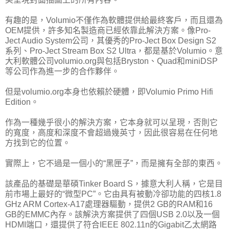
有趣的是，Volumio不僅作為軟體提供給最終客戶，而且還為
OEM提供，許多知名製造商已經依靠此解決方案。像Pro-
Ject Audio System公司，其優秀的Pro-Ject Box Design S2
系列、Pro-Ject Stream Box S2 Ultra，都是基於Volumio。意
大利軟體公司volumio.org與包括Bryston、Quad和miniDSP
等公司作為進一步的合作夥伴。
但是volumio.org本身也依賴於硬體，即Volumio Primo Hifi
Edition。
作為一種幾乎很小的解決方案，它本身就可以呈現，否則它
的寬度，高度和深度不會超過幾英寸，因此很容易在任何地
方找到它的位置。
實際上，它不過是一個小的“黑匣子”，而是擁有全部的東西。
該產品的基礎是華碩Tinker Board S，據意大利人稱，它是目
前市場上最好的“微型PC”。它由具有被動冷卻功能的四核1.8
GHz ARM Cortex-A17處理器驅動，提供2 GB的RAM和16
GB的EMMC內存。該解決方案提供了四個USB 2.0以及一個
HDMI端口，還提供了符合IEEE 802.11n的Gigabit乙太網路