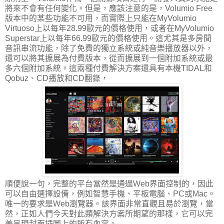
將來不會有任何變化。但是，應該注意的是，Volumio Free
版本中的某些功能不可用，而實際上只能在MyVolumio
Virtuoso上以每年28.99歐元的價格使用，或者在MyVolumio
Superstar上以每年66.99歐元的價格使用。這尤其是多房間
音訊串流功能，除了免費的獨立系統或純音樂播放器以外，
還可以將其擴展為付費版本，從而擴展到一個附加系統或最
多六個附加系統。這兩種付費解決方案還具有本機TIDAL和
Qobuz、CD播放和CD翻錄，
順便說一句，完整的平台當然是通過Web界面控制的，因此
可以自由選擇設備，例如智慧手機、平板電腦、PC或Mac。
唯一的要求是Web瀏覽器。該界面非常直觀且易於瀏覽，當
然，正如人們今天對此類解決方案所期望的那樣，它可以完
美呈現封面插圖上的所有內容。