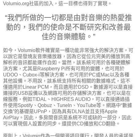
Volumio.org社區的加入，這一目標也得到了實現。
“我們所做的一切都是由對音樂的熱愛推
動的，我們的使命是不斷研究和改善最
佳的音樂體驗。”
如今，Volumio軟件確實是一種功能非常強大的解決方案，可
以說它是發燒友音樂播放器，因為它從位元完美的播放到高
解析的音訊都能運作自如。當然，該系統可用於各種硬體解
決方案，尤其是Raspberry Pi所有可用的變體，也可用於
UDOO、Cubox-i等解決方案，也可用於PC或Mac以及各種
其他設備。不用說，該系統支持所有相關的數據格式，這不
僅適用於Linear PCM，而且適用於DSD。數據源可以是直接
連接的USB設備以及網路可用的存儲解決方案，也可以是在
線服務，例如TIDAL、HIGHRES AUDIO，可以直接通過插
件使用Spotify、Qobuz、TuneIn、YouTube等。網路中“數據
交換”的基礎是UPnP，因為具有DLNA並且支持Apple
AirPlay。因此，多房間音訊是系統不可或缺的一部分，因此
可以實現個人設置的同步。還提供CD播放和CD翻錄。
原則上，Volumio作為一個開源項目運行，開發人員的承諾是