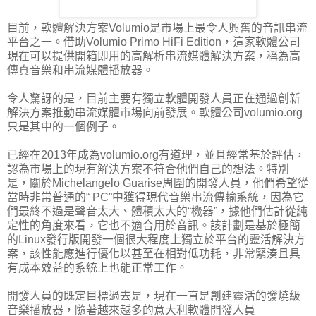
目前，軟體解決方案Volumio是市場上最令人興奮的音訊串流
平台之一。借助Volumio Primo HiFi Edition，這家軟體公司
現在可以提供開箱即用的高解析串流媒體解決方案，稱為高
傳真音樂和串流媒體播放器。
令人驚訝的是，目前主要有獨立軟體開發人員正在通過創新
解決方案推動串流媒體市場向前發展。軟體公司volumio.org
只是其中的一個例子。
已經在2013年成為volumio.org有道理，並且經常基於評估，
認為市場上的現有解決方案不符合他們自己的想法。特別
是，關於Michelangelo Guarise周圍的開發人員，他們希望從
當時非常普通的“ PC”中獲得現代音樂串流傳輸系統，因為它
們最終不過是聲音太大、體積太大的“機器”，據他們估計從純
定性的角度來看，它也不適合用於音訊。該計劃是基於極簡
的Linux發行版開發一個很大程度上獨立於平台的靈活解決方
案，該性能應進行優化以甚至在相對低功耗，非常緊湊且具
有成本效益的系統上也能正常工作。
開發人員的既定目標過去是，現在一直是創建靈活的發燒級
音樂播放器，隨著越來越多的意大利軟體開發人員