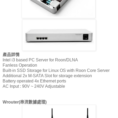
產品詳情
Intel i3 based PC Server for Roon/DLNA
Fanless Operation
Built-in SSD Storage for Linux OS with Roon Core Server
Additional 2x M-SATA Slot for storage extension
Battery operated 4x Ethernet ports
AC Input : 90V ~ 240V Adjustable
Wrouter(串流數據處理)