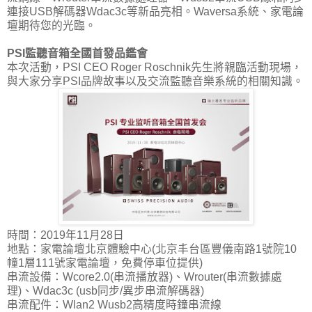
連接USB解碼器Wdac3c等新品亮相。Waversa系統、家電論
壇期待您的光臨。
PSI監聽音箱全國首發品鑑會
本次活動，PSI CEO Roger Roschnik先生將親臨活動現場，
與大家分享PSI品牌故事以及交流監聽音樂系統的相關知識。
時間：2019年11月28日
地點：家電論壇北京體驗中心(北京丰台區豐儀南路1號院10
幢1層111號家電論壇，免費停車位提供)
串流設備：Wcore2.0(串流播放器)、Wrouter(串流數據處
理)、Wdac3c (usb同步/異步串流解碼器)
串流配件：Wlan2 Wusb2高精度時鐘串流線