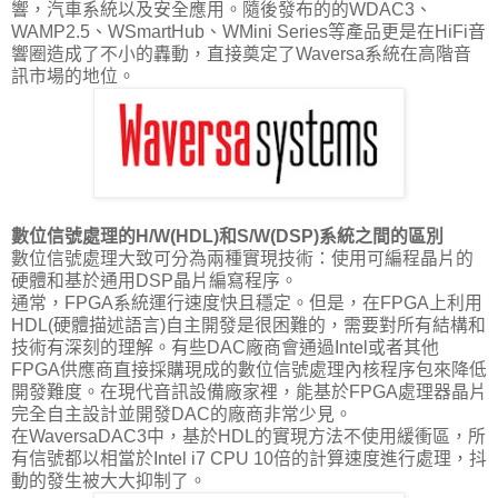
響，汽車系統以及安全應用。隨後發布的的WDAC3、
WAMP2.5、WSmartHub、WMini Series等產品更是在HiFi音
響圈造成了不小的轟動，直接奠定了Waversa系統在高階音
訊市場的地位。
數位信號處理的H/W(HDL)和S/W(DSP)系統之間的區別
數位信號處理大致可分為兩種實現技術：使用可編程晶片的
硬體和基於通用DSP晶片編寫程序。
通常，FPGA系統運行速度快且穩定。但是，在FPGA上利用
HDL(硬體描述語言)自主開發是很困難的，需要對所有結構和
技術有深刻的理解。有些DAC廠商會通過Intel或者其他
FPGA供應商直接採購現成的數位信號處理內核程序包來降低
開發難度。在現代音訊設備廠家裡，能基於FPGA處理器晶片
完全自主設計並開發DAC的廠商非常少見。
在WaversaDAC3中，基於HDL的實現方法不使用緩衝區，所
有信號都以相當於Intel i7 CPU 10倍的計算速度進行處理，抖
動的發生被大大抑制了。