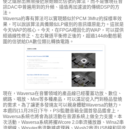
使之還原出無限接近原始類比信號的算法，而不是像現在音
訊DAC中普遍用到的升頻、插值再加濾波的傳統DSP的方
法。
Waversa的專有算法可以實現類似於PCM 3Mhz的採樣率效
果，可以說該算法具備類似LP級別的音訊還原能力。這就是
今天WAP的核心。今天，在FPGA裡固化的WAP，可以提供
經過線性修正、左右聲道平衡修正後的，超過144db動態範
圍的信號給DA數位類比轉換電路。
現在，Waversa在音響領域的產品線已經覆蓋功放、數位、
網路、唱放、Mini等多種產品，可以滿足從入門到極品發燒
的需求。為了讓更多發燒友可以親身體驗Waversa的魅力。
本週四(11月28日)下午，PSI監聽音箱全國首發品鑑會上，
Waversa系統也將會為該活動在音源系統上做全力支援。本
次活動，Waversa系統將攜Wcore 2.0串流播放器、Wlna2串
流網線、Wrouter串流數據處理器、Wusb2串流USB線和同步