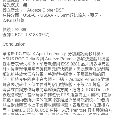
燈光模式︰無
獨立音效卡︰Audeze Cipher DSP
連接介面：USB-C、USB-A、3.5mm類比輸入、藍牙、
2.4GHz無線
價錢：$2,380
查詢：ECT（ 3188 0767）
Conclusion
筆者於 PC 中以《 Apex Legends 》分別測試兩款耳機，
ASUS ROG Delta S 與 Audeze Penrose 為解決遊戲耳機會
低中音表現失平衡，前者就使用 ESS 9281 晶片與多單元設
計，後者就使用平面磁鐵單元解決問題，因此兩者在遊戲時
都能維持放大低音效果，將遊戲中腳步、子彈聲增強的同
時，維持良好的高中音表現。不過， Audeze Penrose 雖然
聲音表現較佳，但主要針對家用機遊戲，不設 7.1 聲道，當
聲音來自斜方位時未能準確辨清方向，這方面 ROG Delta S
表現會較好，當然玩家如非遊玩 FPS 遊戲為主，則不用在意
這點。而兩者所配備的咪高峰都經過專業降噪調校，筆者與
朋友對話時基本上不會接收到環境聲，表現理想。在連接方
面， Delta S 只能以 USB 連接，未及 Penrose 具多種連線方