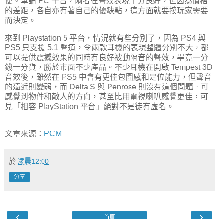
便。單論 PC 平台，兩者在聲效表現十分良好，但因為價格
的差距，各自亦有著自己的優缺點，這方面就要按玩家需要
而決定。
來到 Playstation 5 平台，情況就有些分別了，因為 PS4 與
PS5 只支援 5.1 聲道，令兩款耳機的表現整體分別不大，都
可以提供震撼效果的同時有良好被動隔音的聲效，畢竟一分
錢一分貨，勝於市面不少產品。不少耳機在開啟 Tempest 3D
音效後，雖然在 PS5 中會有更佳包圍感和定位能力，但聲音
的遠近則變弱，而 Delta S 與 Penrose 則沒有這個問題，可
感覺到物件和敵人的方向，甚至比用電視喇叭感覺更佳，可
見「相容 PlayStation 平台」絕對不是徒有虛名。
文章來源：
PCM
於
凌晨12:00
分享
‹
›
首頁