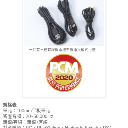
一共有三種有線與兩種無線連接模式可選。
規格表
單元：100mm平板單元
響應音頻：20~50,000Hz
無線/有線︰無線+有線
對應機類︰PC、PlayStation、Nintendo Switch、PS4