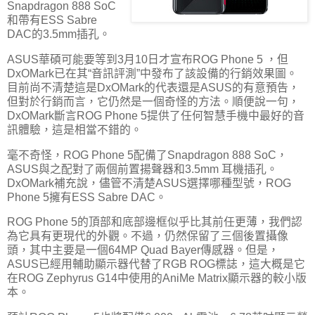
Snapdragon 888 SoC
和帶有ESS Sabre
DAC的3.5mm插孔。
ASUS華碩可能要等到3月10日才宣布ROG Phone 5 ，但
DxOMark已在其“音訊評測”中發布了該設備的行銷效果圖。
目前尚不清楚這是DxOMark的代表還是ASUS的有意預告，
但對於行銷而言，它仍然是一個奇怪的方法。順便說一句，
DxOMark斷言ROG Phone 5提供了任何智慧手機中最好的音
訊體驗，這是相當不錯的。
毫不奇怪，ROG Phone 5配備了Snapdragon 888 SoC，
ASUS與之配對了兩個前置揚聲器和3.5mm 耳機插孔。
DxOMark補充說，儘管不清楚ASUS選擇哪種型號，ROG
Phone 5擁有ESS Sabre DAC。
ROG Phone 5的頂部和底部邊框似乎比其前任更薄，我們認
為它具有更現代的外觀。不過，仍然保留了三個後置攝像
頭，其中主要是一個64MP Quad Bayer傳感器。但是，
ASUS已經用輔助顯示器代替了RGB ROG標誌，這大概是它
在ROG Zephyrus G14中使用的AniMe Matrix顯示器的較小版
本。