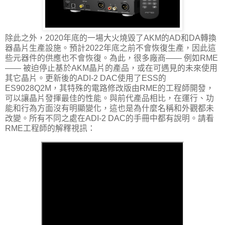
除此之外，2020年底的一場大火燒毀了AKM的AD和DA轉換
器晶片生產設施。預計2022年底之前不會恢復生產，因此這
些元器件的供應也不會恢復。為此，很多廠商—— 例如RME
—— 被迫停止基於AKM晶片的產品，或在可遇見的未來使用
其它晶片。更新後的ADI-2 DAC使用了ESS的
ES9028Q2M，其特殊的電路修改版由RME的工程師開發，
可以讓晶片發揮最佳的性能。與前代產品相比，在運行、功
能和行為方面沒有明顯變化，這也是為什麼名稱和外觀都未
改變。所有不同之處在ADI-2 DAC的手冊中都有說明。請看
RME工程師的解釋視訊：