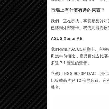
市場上有什麼有趣的東西？
我們一直在尋找，事實是品質好
已轉到外部聲卡。我們只能挽救
ASUS Xonar AE
我們都知道ASUS的顯卡、主
與幾年前相比，產品目錄占比要小得多
多達 7.1 聲道的聲音。
它使用 ESS 9023P DAC
比板載晶片好 12 倍的音質。
聲音。