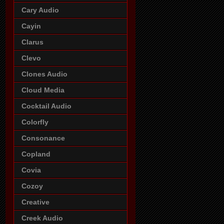
Cary Audio
Cayin
Clarus
Clevo
Clones Audio
Cloud Media
Cocktail Audio
Colorfly
Consonance
Copland
Covia
Cozoy
Creative
Creek Audio