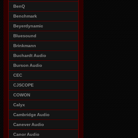
BenQ
Benchmark
Beyerdynamic
Bluesound
Brinkmann
Buchardt Audio
Burson Audio
CEC
CJSCOPE
COWON
Calyx
Cambridge Audio
Canever Audio
Canor Audio