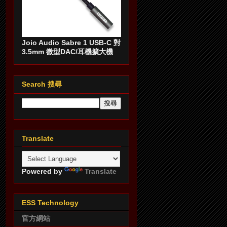
Joio Audio Sabre 1 USB-C 對
3.5mm 微型DAC/耳機擴大機
Search 搜尋
Translate
Powered by
Translate
ESS Technology
官方網站