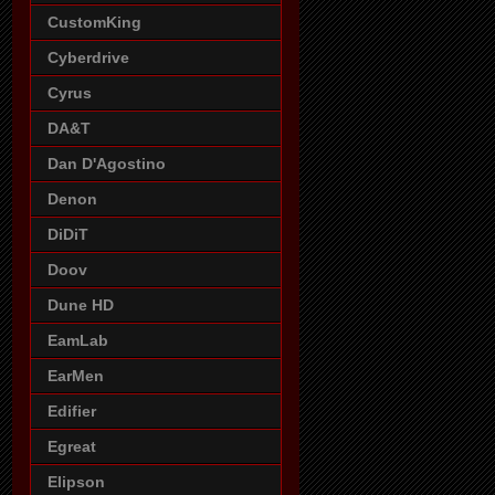
CustomKing
Cyberdrive
Cyrus
DA&T
Dan D'Agostino
Denon
DiDiT
Doov
Dune HD
EamLab
EarMen
Edifier
Egreat
Elipson