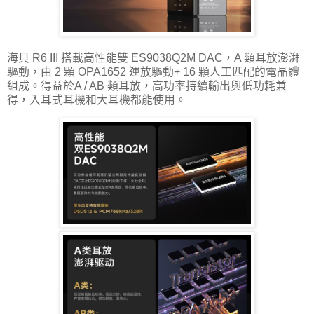
海貝 R6 III 搭載高性能雙 ES9038Q2M DAC，A 類耳放澎湃
驅動，由 2 顆 OPA1652 運放驅動+ 16 顆人工匹配的電晶體
組成。得益於A / AB 類耳放，高功率持續輸出與低功耗兼
得，入耳式耳機和大耳機都能使用。