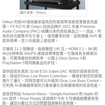
(圖片來源：Onkyo)
Onkyo 的新AV接收器承諾為您的家庭帶來錄音室級音訊處
理。TX-RZ70 是 Onkyo 自該品牌於 2021 年被 Premium
Audio Company (PAC) 收購以來的首批產品之一。因此，所
有的目光都集中在它身上。值得慶幸的是，這款旗艦 AVR 看
起來很棒，至少在紙面上是這樣。
它擁有 11.2 個聲道，每個聲道 140 瓦。HDMI 2.1、8K(和
4K)分辨率和 40GPS 速度是標準配置。它還具有全頻寬功
能，可實現最快的刷新率，以跟上Xbox Series X和
PlayStation 5等同類產品的步伐。
提供超低失真的 32-bit ESS Sabre DAC 有助於提高音訊性
能。得益於Dirac Live Room Correction ，聲音針對您的房間
進行了優化，同時您還可以升級到 Dirac Live Bass Control，
它利用 AI 和機器學習的力量來優化您周圍環境的低音性能。
語音控制由 Amazon Alexa、Google Assistant 和 Apple 的
Siri 提供。Roon Ready 認證將於今年 9 月通過韌體更新登
陸，讓您以數位方式訪問整個高解析音樂庫。