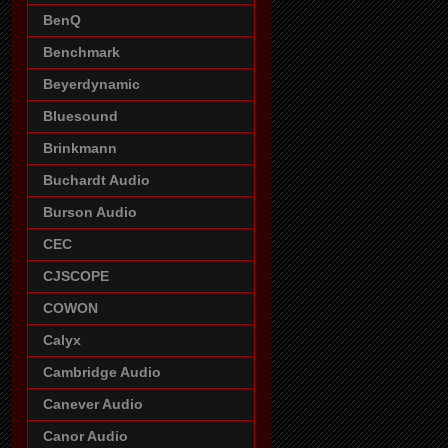
BenQ
Benchmark
Beyerdynamic
Bluesound
Brinkmann
Buchardt Audio
Burson Audio
CEC
CJSCOPE
COWON
Calyx
Cambridge Audio
Canever Audio
Canor Audio