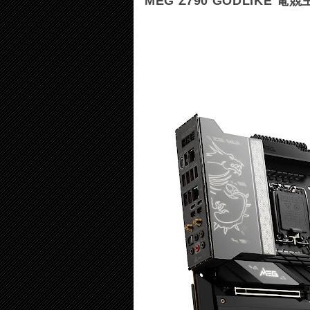
MEG Z790 GODLIKE 電