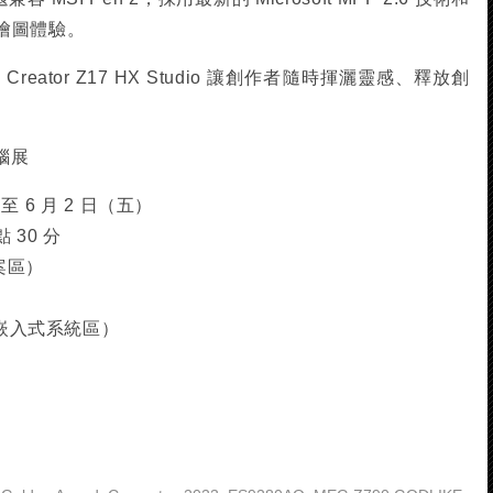
繪圖體驗。
eator Z17 HX Studio 讓創作者隨時揮灑靈感、釋放創
電腦展
）至 6 月 2 日（五）
 30 分
案區）
及嵌入式系統區）