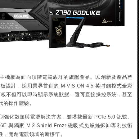
IKE 電競主機板為面向頂階電競族群的旗艦產品。以創新及產品差
計，採用業界首創的 M-VISION 4.5 英吋觸控式全彩
觸控面板不但可以即時顯示系統狀態，還可直接操控系統，甚至
代的操作體驗。
E 特別強化散熱與電源解決方案，並搭載最新 PCIe 5.0 訊號、
I 6E 與獨家 M.2 Shield Frozr 磁吸式免螺絲拆卸專利技術
性，開創電競領域的新標竿。