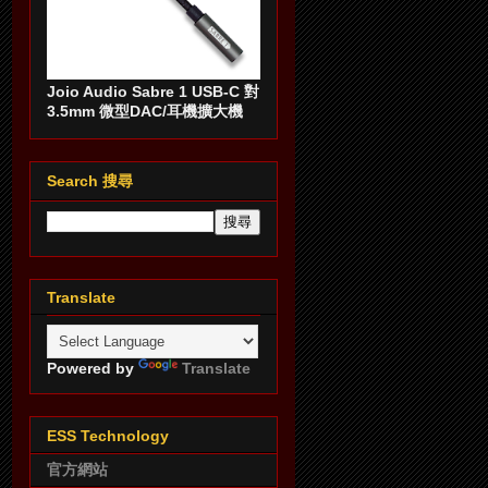
Joio Audio Sabre 1 USB-C 對
3.5mm 微型DAC/耳機擴大機
Search 搜尋
Translate
Powered by
Translate
ESS Technology
官方網站