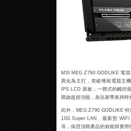
MSI MEG Z790 GODL
異化為主打，突破傳統電競主機板設
IPS LCD 面板，一體式的
開啟超頻功能，為玩家帶來跨時
此外，MEG Z790 GODLIK
10G Super LAN、最新型 WIF
等，保證頂階產品的效能與實用