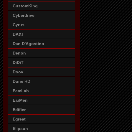
CustomKing
Cyberdrive
Cyrus
DA&T
Dan D'Agostino
Denon
DiDiT
Doov
Dune HD
EamLab
EarMen
Edifier
Egreat
Elipson