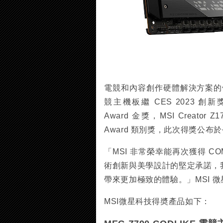
電競和內容創作硬體解決方案的領導品牌
競主機板繼 CES 2023 創新獎後
Award 金獎，MSI Creator Z
Award 類別獎，此次得獎公布
「MSI 非常榮幸能再次獲得 COM
術創新與美學設計的堅定承諾，
帶來更加極致的體驗。」MSI 
MSI微星科技得奬產品如下：