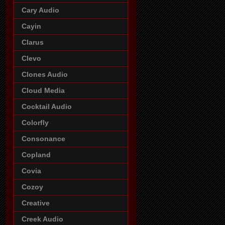
Cary Audio
Cayin
Clarus
Clevo
Clones Audio
Cloud Media
Cocktail Audio
Colorfly
Consonance
Copland
Covia
Cozoy
Creative
Creek Audio