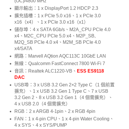
(OC)/4800 MHz
顯示輸出：1 x DisplayPort 1.2 HDCP 2.3
擴充插槽：1 x PCIe 5.0 x16、1 x PCIe 3.0
x16（x4）、1 x PCIe 3.0 x16（x1）
儲存埠：4 x SATA 6Gb/s、M2A_CPU PCIe 4.0
x4、M2C_CPU PCIe 5.0 x4、M2P_SB,
M2Q_SB PCIe 4.0 x4、M2M_SB PCIe 4.0
x4/SATA
網路：Marvell AQtion AQC113C 10GbE LAN
無線：Qualcomm FastConnect 7800 Wi-Fi 7
音訊：Realtek ALC1220-VB、
ESS ES9118
DAC
USB埠：3 x USB 3.2 Gen 2×2 Type C（1 個前置
擴充）、1 x USB 3.2 Gen 1 Type C、7 x USB
3.2 Gen 2、8 x USB 3.2 Gen 1（4 個需擴充）、
4 x USB 2.0（4 個需擴充）
RGB：2 x ARGB 4-1pin、2 x RGB 4pin
FAN：1 x 4-pin CPU、1 x 4-pin Water Cooling、
4 x SYS、4 x SYS/PUMP