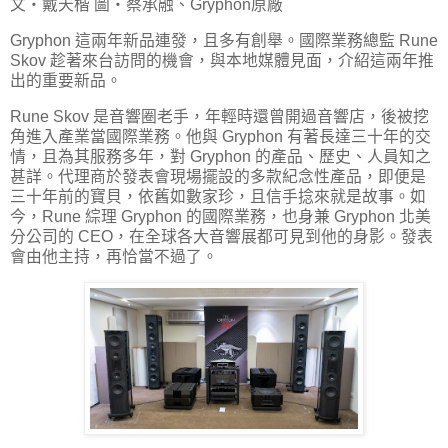
文‧戴天楷 圖‧蔡承融、Gryphon原廠
Gryphon 這兩年新品連發，且多有創舉。國際業務總監 Rune
Skov 趁著來台訪問的機會，與本地媒體見面，介紹這兩年推
出的重要新品。
Rune Skov 是音響圈老手，年輕時還曾開過音響店，後被挖
角進入產業當國際業務。他與 Gryphon 有著長達三十年的交
情，且為其服務多年，對 Gryphon 的產品、歷史、人員知之
甚詳。代理商於發表會現場擺設的多款紀念性產品，即便是
三十年前的寶貝，依舊如數家珍，且信手捻來就是故事。如
今，Rune 綜理 Gryphon 的國際業務，也身兼 Gryphon 北美
分公司的 CEO，在全球各大音響展都可見到他的身影。發表
會由他主持，再恰當不過了。