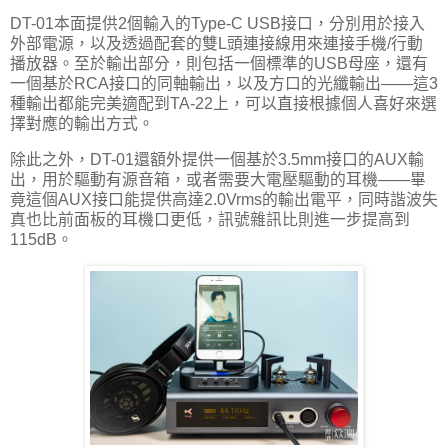
DT-01本面提供2個輸入的Type-C USB接口，分別用於接入
外部電源，以及透過配套的雙L頭連接線用來連接手機/行動
播放器。至於輸出部分，則包括一個標準的USB母座，還有
一個基於RCA接口的同軸輸出，以及方口的光纖輸出——這3
種輸出都能完美適配到TA-22上，可以直接根據個人喜好來選
擇對應的輸出方式。
除此之外，DT-01還額外提供一個基於3.5mm接口的AUX輸
出，用於驅動有源音箱，或者需要大電壓驅動的耳機——畢
竟這個AUX接口能提供高達2.0Vrms的輸出電平，同時諧波失
真也比前面板的耳機口更低，訊號雜訊比則進一步提高到
115dB。