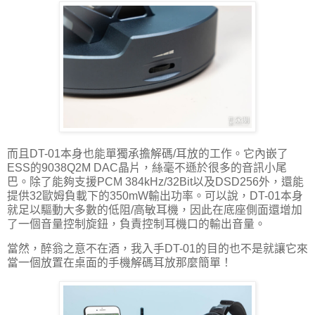
而且DT-01本身也能單獨承擔解碼/耳放的工作。它內嵌了
ESS的9038Q2M DAC晶片，絲毫不遜於很多的音訊小尾
巴。除了能夠支援PCM 384kHz/32Bit以及DSD256外，還能
提供32歐姆負載下的350mW輸出功率。可以說，DT-01本身
就足以驅動大多數的低阻/高敏耳機，因此在底座側面還增加
了一個音量控制旋鈕，負責控制耳機口的輸出音量。
當然，醉翁之意不在酒，我入手DT-01的目的也不是就讓它來
當一個放置在桌面的手機解碼耳放那麼簡單！