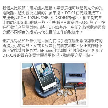
我個人比較傾向用光纖來連接，畢竟這樣可以起到充分的光
電隔離，避免彼此之間的訊號干擾。 DT-01在光纖連接下，
支援最高PCM 192kHz/24Bit和DSD64的輸出，輸出制式會
比同軸和USB口的低一些，但對於AM來說也已經足夠了。在
進行數位音訊訊號輸出時，DT-01基座正中間的取樣狀態燈會
亮起不同顏色的燈光來代表目前工作的取樣率。
也許是得益於外部供電，因而使得手機在輸出數位訊號時的
負擔更小的緣故，又或者只是我的腦放加成，反正實際聽下
來，會感覺哪怕同樣用iPhone作為輸出的數位轉盤，但用了
DT-01後的聲音確實會顯得更乾淨、動態更充足一點。