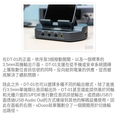
在DT-01的正面，依序是3個撥動開關，以及一個標準的
3.5mm耳機輸出介面。 DT-01支援在從手機或安卓系統國磚
上獲取數位音訊信號的同時，反向給到電量的供應，從而徹
底解決了續航問題。
除此之外，DT-01也可以選擇多種不同的輸出模式，除了能進
行3.5mm單端類比音訊輸出外，DT-01甚至還能提供基於同軸
和光纖介面的S/PDIF進行數位音訊訊號輸出，或透過USB介
面透過USB Audio Out的方式連接到其他的解碼設備使用。因
此在面板的右側，xDuoo就單獨劃分了一個開關用於切換輸
出路徑。