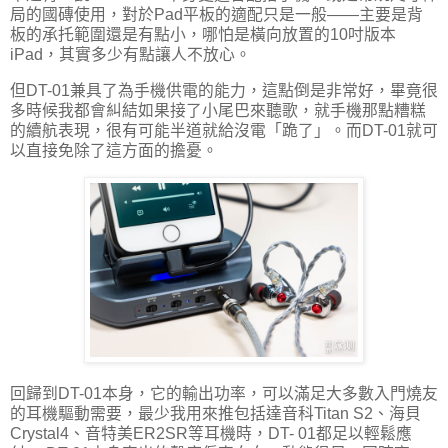
局的國磚使用，對於Pad平板的適配只是一般——主要是背
板的承托範圍還是有點小，哪怕是橫向放置的10吋版本
iPad，其實多少有點讓人不放心。
但DT-01兼具了為手機供電的能力，這點倒是非常好，畢竟很
多時候我都會糾結如果接了小尾巴來聽歌，就手機那點糟糕
的續航表現，很有可能半道就給沒電「跪了」。而DT-01就可
以直接免除了這方面的擔憂。
回歸到DT-01本身，它的輸出功率，可以滿足大多數入門燒友
的耳機驅動需要，最少我用來推包括達音科Titan S2、海貝
Crystal4、音特美ER2SR等耳機時，DT- 01都足以輕鬆應