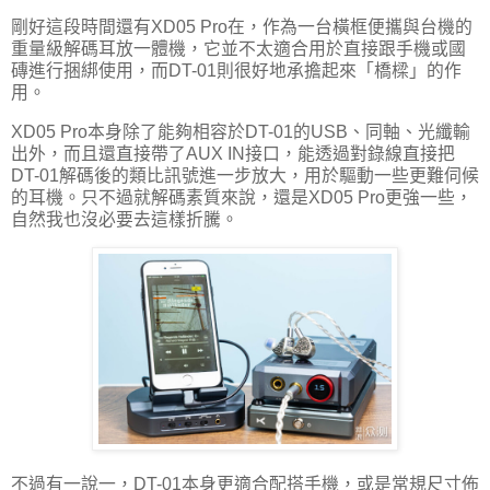
剛好這段時間還有XD05 Pro在，作為一台橫框便攜與台機的
重量級解碼耳放一體機，它並不太適合用於直接跟手機或國
磚進行捆綁使用，而DT-01則很好地承擔起來「橋樑」的作
用。
XD05 Pro本身除了能夠相容於DT-01的USB、同軸、光纖輸
出外，而且還直接帶了AUX IN接口，能透過對錄線直接把
DT-01解碼後的類比訊號進一步放大，用於驅動一些更難伺候
的耳機。只不過就解碼素質來說，還是XD05 Pro更強一些，
自然我也沒必要去這樣折騰。
不過有一說一，DT-01本身更適合配搭手機，或是常規尺寸佈