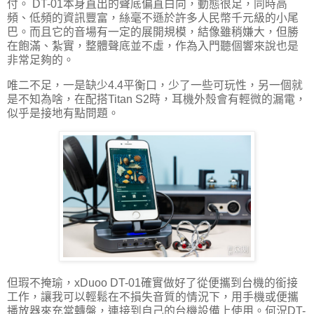
付。 DT-01本身直出的聲底偏直白向，動態很足，同時高
頻、低頻的資訊豐富，絲毫不遜於許多人民幣千元級的小尾
巴。而且它的音場有一定的展開規模，結像雖稍嫌大，但勝
在飽滿、紮實，整體聲底並不虛，作為入門聽個響來說也是
非常足夠的。
唯二不足，一是缺少4.4平衡口，少了一些可玩性，另一個就
是不知為啥，在配搭Titan S2時，耳機外殼會有輕微的漏電，
似乎是接地有點問題。
但瑕不掩瑜，xDuoo DT-01確實做好了從便攜到台機的銜接
工作，讓我可以輕鬆在不損失音質的情況下，用手機或便攜
播放器來充當轉盤，連接到自己的台機設備上使用。何況DT-