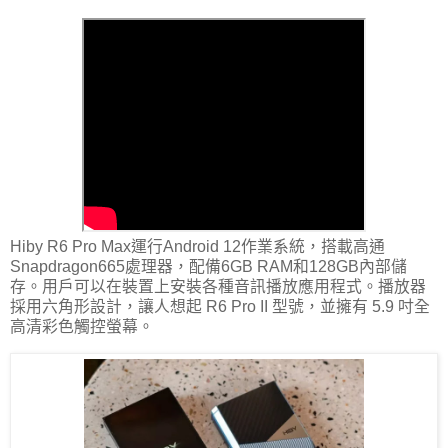
Hiby R6 Pro Max運行Android 12作業系統，搭載高通
Snapdragon665處理器，配備6GB RAM和128GB內部儲
存。用戶可以在裝置上安裝各種音訊播放應用程式。播放器
採用六角形設計，讓人想起 R6 Pro II 型號，並擁有 5.9 吋全
高清彩色觸控螢幕。