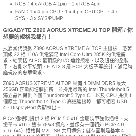
RGB：4 x ARGB 4-1pin、1 x RGB 4pin
FAN：1 x 4-pin CPU、1 x 4-pin CPU OPT、4 x
SYS、3 x SYS/PUMP
GIGABYTE Z890 AORUS XTREME AI TOP 開箱 / 你
想要的規格我都有！
技嘉當代旗艦 Z890 AORUS XTREME AI TOP 主機板，憑著
頂級 22 相 110A 供電滿足 Intel Core Ultra 285K 的供電需
求，給囊括 AI PC 最頂級的 I/O 連線規格，以及超狂的全裝
甲、右側水平接頭、E-ATX 8 層 PCB 大板子等設計，滿足旗
艦玩家的奢華需求。
Z890 AORUS XTREME AI TOP 具備 4 DIMM DDR5 最大
256GB 容量記憶體插槽，並採用最新的 Intel Thunderbolt 5
獨立晶片提供 2 個 Thunderbolt 5 Type-C，以及 CPU 提供 1
個原生 Thunderbolt 4 Type-C 高速連接埠，都可相容 USB
4、DisplayPort 內顯輸出。
PICe 插槽則提供 2 根 PCIe 5.0 x16 金屬裝甲強化插槽，支
援單卡 x16、雙卡 x8/x8 擴充，並保有一個額外 PCIe 4.0
x16（x4）插槽與 M2L_SB 共用通道；儲存面則是基本 4