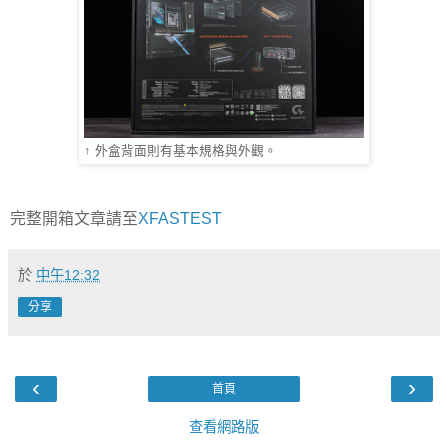
↑ 外盒背面則有基本規格與外觀。
完整開箱文章請至
XFASTEST
於
中午12:32
分享
‹
›
首頁
查看網路版