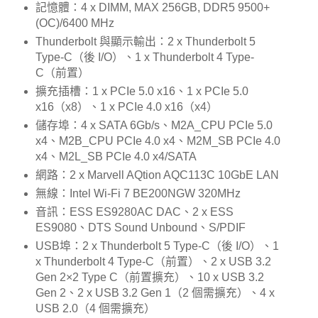
記憶體：4 x DIMM, MAX 256GB, DDR5 9500+
(OC)/6400 MHz
Thunderbolt 與顯示輸出：2 x Thunderbolt 5
Type-C（後 I/O）、1 x Thunderbolt 4 Type-
C（前置）
擴充插槽：1 x PCIe 5.0 x16、1 x PCIe 5.0
x16（x8）、1 x PCIe 4.0 x16（x4）
儲存埠：4 x SATA 6Gb/s、M2A_CPU PCIe 5.0
x4、M2B_CPU PCIe 4.0 x4、M2M_SB PCIe 4.0
x4、M2L_SB PCIe 4.0 x4/SATA
網路：2 x Marvell AQtion AQC113C 10GbE LAN
無線：Intel Wi-Fi 7 BE200NGW 320MHz
音訊：ESS ES9280AC DAC、2 x ESS
ES9080、DTS Sound Unbound、S/PDIF
USB埠：2 x Thunderbolt 5 Type-C（後 I/O）、1
x Thunderbolt 4 Type-C（前置）、2 x USB 3.2
Gen 2×2 Type C（前置擴充）、10 x USB 3.2
Gen 2、2 x USB 3.2 Gen 1（2 個需擴充）、4 x
USB 2.0（4 個需擴充）