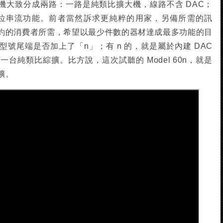
擴大機大致分成兩路：一路是純類比擴大機，線路不含 DAC；
數位串流功能。前者當然訴求更純粹的用家，另備所需的訊
約的消費者所需，希望以最少件數的器材達成最多功能的目
號尾端是否加上了「n」；有 n 的，就是屬於內建 DAC
一台純類比綜擴。比方說，這次試聽的 Model 60n，就是
擴。