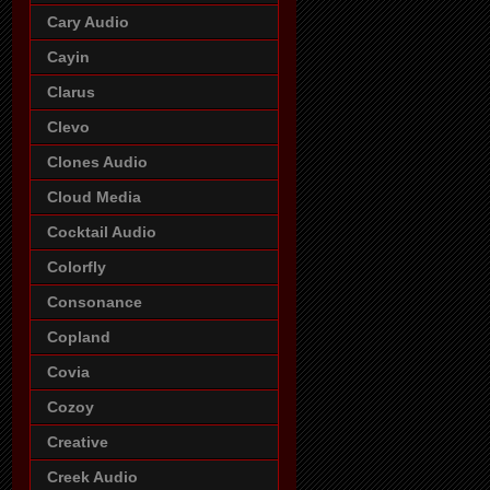
Cary Audio
Cayin
Clarus
Clevo
Clones Audio
Cloud Media
Cocktail Audio
Colorfly
Consonance
Copland
Covia
Cozoy
Creative
Creek Audio