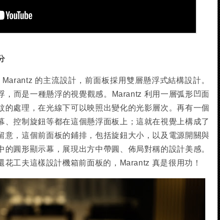
分
幾年 Marantz 的主流設計，前面板採用雙層懸浮式結構設計。
，而是一種懸浮的視覺觀感。Marantz 利用一層弧形凹面
紋的處理，在光線下可以映照出變化的光影層次。再有一個
幕、控制旋鈕等都在這個懸浮面板上；這就在視覺上構成了
留意，這個前面板的鋪排，包括旋鈕大小，以及電源開關與
中的圓形顯示幕，展現出方中帶圓、佈局對稱的設計美感。
花工夫這樣設計機箱前面板的，Marantz 真是很用功！