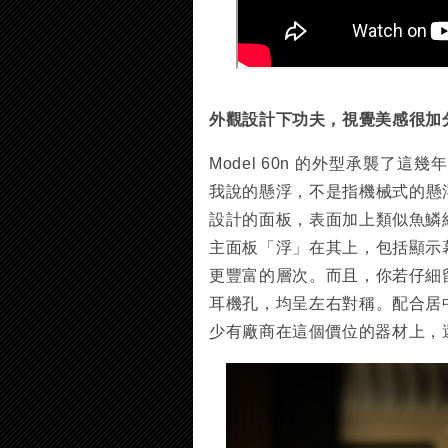
外觀設計下功夫，視覺美感很加
Model 60n 的外型承襲了這
我說的懸浮，不是指機械式的懸浮
設計的面板，表面加上類似魚鱗
主面板「浮」在其上，包括顯示
更豐富的層次。而且，你若仔細
耳機孔，均呈左右對稱。配合居
少有廠商在這個價位的器材上，還