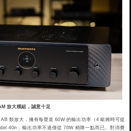
DAM 放大模組，誠意十足
 採 AB 類放大，擁有每聲道 60W 的輸出功率（4 歐姆時可提
del 40n，輸出功率不過僅從 70W 稍降一點而已。對消費