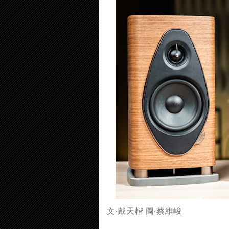
文‧戴天楷 圖‧蔡維峻