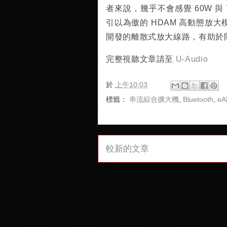
者來說，幾乎不會感覺 60W 與 
引以為傲的 HDAM 高動態放大模組（H
開發的離散式放大線路，有助於
完整視聽文章請至
U-Audio
於
上午10:03
標籤：
串流綜合擴大機
,
Bluetooth
,
eA
較新的文章