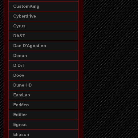
CustomKing
Cyberdrive
Cyrus
DA&T
Dan D'Agostino
Denon
DiDiT
Doov
Dune HD
EamLab
EarMen
Edifier
Egreat
Elipson