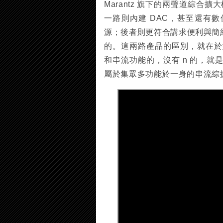
Marantz 旗下的兩聲道綜合
一路則內建 DAC，甚至還有
源；後者則更符合講求便利與簡
的。這兩路產品的區別，就在於型
和串流功能的，沒有 n 的，就是
屬於集眾多功能於一身的串流綜