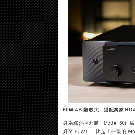
60W AB 類放大，搭配獨家 H
身為綜合擴大機，Model 60n
升至 80W），比起上一級的 Mo