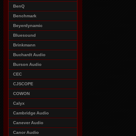
BenQ
Benchmark
Beyerdynamic
Bluesound
Brinkmann
Buchardt Audio
Burson Audio
CEC
CJSCOPE
COWON
Calyx
Cambridge Audio
Canever Audio
Canor Audio