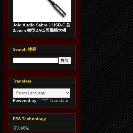
Joio Audio Sabre 1 USB-C 對
3.5mm 微型DAC/耳機擴大機
Search 搜尋
Translate
Powered by
Translate
ESS Technology
官方網站