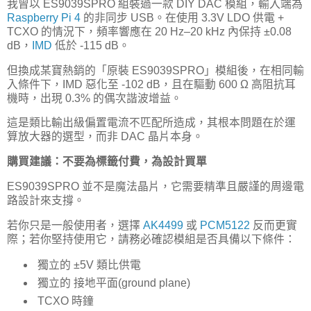
我曾以 ES9039SPRO 組裝過一款 DIY DAC 模組，輸入端為
Raspberry Pi 4
的非同步 USB。在使用 3.3V LDO 供電 +
TCXO 的情況下，頻率響應在 20 Hz–20 kHz 內保持 ±0.08
dB，
IMD
低於 -115 dB。
但換成某寶熱銷的「原裝 ES9039SPRO」模組後，在相同輸
入條件下，IMD 惡化至 -102 dB，且在驅動 600 Ω 高阻抗耳
機時，出現 0.3% 的偶次諧波增益。
這是類比輸出級偏置電流不匹配所造成，其根本問題在於運
算放大器的選型，而非 DAC 晶片本身。
購買建議：不要為標籤付費，為設計買單
ES9039SPRO 並不是魔法晶片，它需要精準且嚴謹的周邊電
路設計來支撐。
若你只是一般使用者，選擇
AK4499
或
PCM5122
反而更實
際；若你堅持使用它，請務必確認模組是否具備以下條件：
獨立的 ±5V 類比供電
獨立的 接地平面(ground plane)
TCXO 時鐘