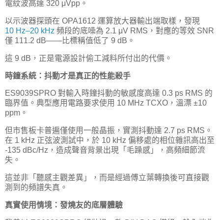
電紋波高達 320 μVpp。
以示波器探頭在 OPA1612 運算放大器輸出端取樣，發現
10 Hz–20 kHz
頻段的底噪為 2.1 μV RMS，對應的等效 SNR
僅 111.2 dB——比標稱值低了 9 dB。
這 9 dB，正是電源設計偷工減料所付出的代價。
時鐘系統：抖動才是真正的性能殺手
ES9039SPRO 對輸入時鐘抖動的敏感度高達 0.3 ps RMS 的
臨界值。典型應用電路要求使用 10 MHz TCXO，溫漂 ±10
ppm。
但市售板卡普遍僅使用一般晶振，實測抖動達 2.7 ps RMS。
在 1 kHz 正弦波測試中，於 10 kHz 偏移處的相位雜訊高出至
-135 dBc/Hz，造成聲音背景出現「毛躁感」，高頻細節流
失。
這並非「聽感主觀差異」，而是經過傅立葉轉換後可直接觀
測到的頻譜失真。
真實使用情境：發燒友的底層體驗