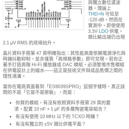
與獨立數位濾波
器，理論上
THD+N
可低至
-120 dB。然而在
實測中，即使使用
3.3V
LDO
供電，
類比輸出端仍出現
2.1 μV RMS 的底噪抬升。
晶片資料手冊第 47 頁明確指出：其性能高度依賴電源淨化與
時鐘抖動抑制，並非僅靠「高規格參數」即可兌現。若你正
著手打造高階 Hi-Fi 播放器或 DAC 模組，必須警惕市售模組
在供電設計上的縮水——這正是技術文件與成品售價之間的
隱性鴻溝。
當你在電商頁面看到「ES9039SPRO」這個字樣時，真正該
問的不是「它是不是原裝」，而是：
你買的模組，有沒有依照資料手冊第 29 頁的要
求，配置 10 nF + 1 μF 的多層陶瓷電容組合？
有沒有使用 10 MHz 以下的 TCXO 時鐘？
有沒有獨立的 ±5V 類比供電平面？