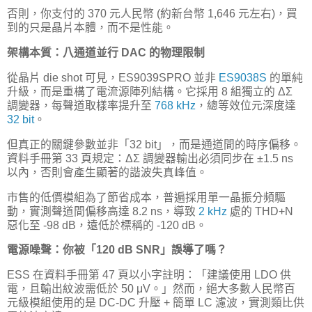
否則，你支付的 370 元人民幣 (約新台幣 1,646 元左右)，買
到的只是晶片本體，而不是性能。
架構本質：八通道並行 DAC 的物理限制
從晶片 die shot 可見，ES9039SPRO 並非
ES9038S
的單純
升級，而是重構了電流源陣列結構。它採用 8 組獨立的 ΔΣ
調變器，每聲道取樣率提升至
768 kHz
，總等效位元深度達
32 bit
。
但真正的關鍵參數並非「32 bit」，而是通道間的時序偏移。
資料手冊第 33 頁規定：ΔΣ 調變器輸出必須同步在 ±1.5 ns
以內，否則會產生顯著的諧波失真峰值。
市售的低價模組為了節省成本，普遍採用單一晶振分頻驅
動，實測聲道間偏移高達 8.2 ns，導致
2 kHz
處的 THD+N
惡化至 -98 dB，遠低於標稱的 -120 dB。
電源噪聲：你被「120 dB SNR」誤導了嗎？
ESS 在資料手冊第 47 頁以小字註明：「建議使用 LDO 供
電，且輸出紋波需低於 50 μV。」然而，絕大多數人民幣百
元級模組使用的是 DC-DC 升壓 + 簡單 LC 濾波，實測類比供