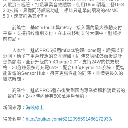
大電流三極管，打造專業音效體驗。使用16nm製程工藝UFS
2.0技術，具備同時讀寫功能，相比只能單向讀寫的eMMC
5.0，速度約為其4倍。
前瞻性：基於mTouch與mPay，接入國內最大移動支付
平臺，支持指紋識別支付，在未來移動支付大潮中，魅族提
前布局。
人本性：魅族PRO5採用mBack物理Home鍵，輕觸以下
返回，給予了用戶理想的交互體驗，同時又讓MX5面板設計
更為簡潔。全新升級的“mCharge 2.0”，支持24W的快充規
格，30分鐘最多可充電65%。配合64位Flyme 4.5系統，更智
能省電的Sensor Hub，擁有更強性能的同時，具備更長久的
續航時間。
商業性：魅族PRO5發布後受到國內專業媒體和消費者的
一致好評，24小時內便有500萬用戶預約。
新聞來源：
海峽線上
得獎名單：
http://toutiao.com/i6212095591466172930/