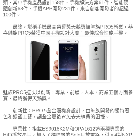
類，其中手機產品設計158件、手機解決方案61件、智能硬
體創新68件、手機APP開發231件，來自創客開發者的超過
100件。
最終，堪稱手機最高榮譽獎天鵝獎被魅族PRO5斬獲，恭
喜魅族PRO5榮獲中國手機設計大賽：最佳綜合性能手機。
魅族PRO5這次以創新，專業，前瞻，人本，商業五個方面參
賽，最終獲得天鵝獎。
創新性：PRO 5全金屬機身設計，由魅族開發的獨特著
色和鑄塑工藝，讓全金屬後背免去天線帶的困擾。
專業性：搭載ES9018K2M和OPA1612這兩種專業的
HiFi播放晶片，加入了標桿級的Solo耳放電路，引入4對NXP