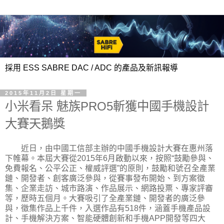
採用 ESS SABRE DAC / ADC 的產品及新訊報導
2015年11月2日 星期一
小米看呆 魅族PRO5斬獲中國手機設計
大賽天鵝獎
近日，由中國工信部主辦的中國手機設計大賽在惠州落
下帷幕。本屆大賽從2015年6月啟動以來，按照“鼓勵參與、
免費報名、公平公正、權威評選”的原則，鼓勵和號召全產業
鏈、開發者、創客廣泛參與，從賽事發布開始、到方案徵
集、企業走訪、城市路演、作品展示、網路投票、專家評審
等，歷時五個月。大賽吸引了全產業鏈、開發者的廣泛參
與，徵集作品上千件，入選作品有518件，涵蓋手機產品設
計、手機解決方案、智能硬體創新和手機APP開發等四大