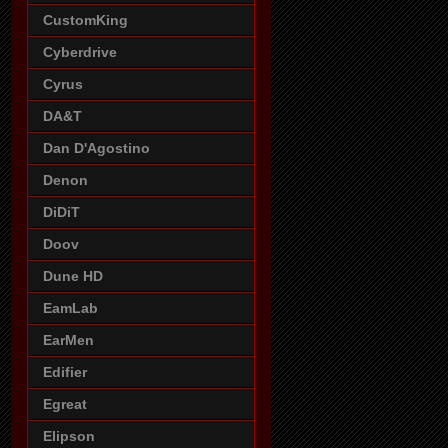
CustomKing
Cyberdrive
Cyrus
DA&T
Dan D'Agostino
Denon
DiDiT
Doov
Dune HD
EamLab
EarMen
Edifier
Egreat
Elipson