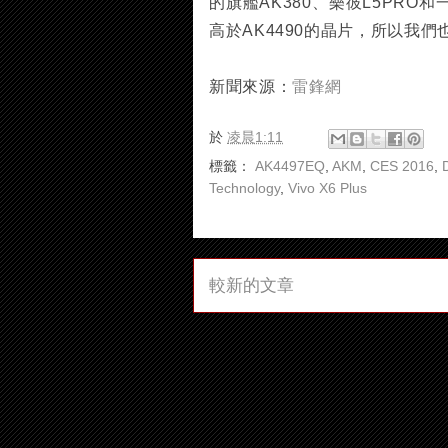
的旗艦AK380、樂彼L5PRO
高於AK4490的晶片，所以我
新聞來源：
雷鋒網
於
凌晨1:11
標籤：
AK4497EQ
,
AKM
,
CES 2016
,
Technology
,
Vivo X6 Plus
較新的文章