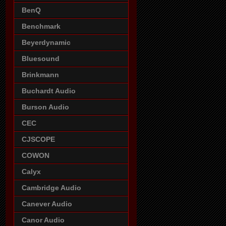
BenQ
Benchmark
Beyerdynamic
Bluesound
Brinkmann
Buchardt Audio
Burson Audio
CEC
CJSCOPE
COWON
Calyx
Cambridge Audio
Canever Audio
Canor Audio