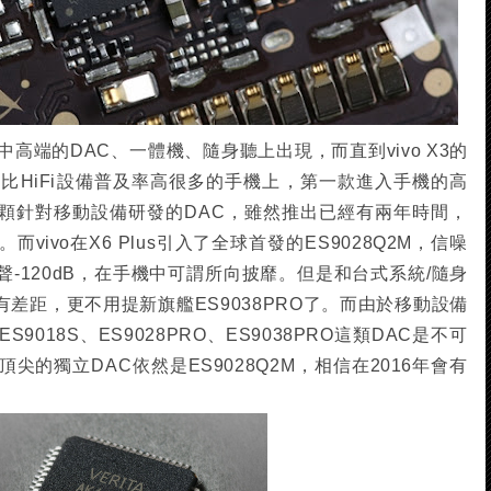
高端的DAC、一體機、隨身聽上出現，而直到vivo X3的
比HiFi設備普及率高很多的手機上，第一款進入手機的高
這是一顆針對移動設備研發的DAC，雖然推出已經有兩年時間，
ivo在X6 Plus引入了全球首發的ES9028Q2M，信噪
聲-120dB，在手機中可謂所向披靡。但是和台式系統/隨身
還有差距，更不用提新旗艦ES9038PRO了。而由於移動設備
018S、ES9028PRO、ES9038PRO這類DAC是不可
的獨立DAC依然是ES9028Q2M，相信在2016年會有