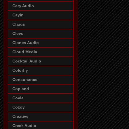
Cary Audio
Cayin
Clarus
Clevo
Clones Audio
Cloud Media
Cocktail Audio
Colorfly
Consonance
Copland
Covia
Cozoy
Creative
Creek Audio