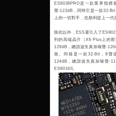
ES9038PRO是一款業界指
聲-122dB，同時它是一款32-
上的一切對手，也順利從上一代的旗艦
除此以外，ESS還引入了ES902
列的高端晶片（X6 Plus上的
129dB，總諧波失真加噪聲-1
致。同樣是一款32-Bit，8
124dB，總諧波失真加噪聲-
ES9016S。