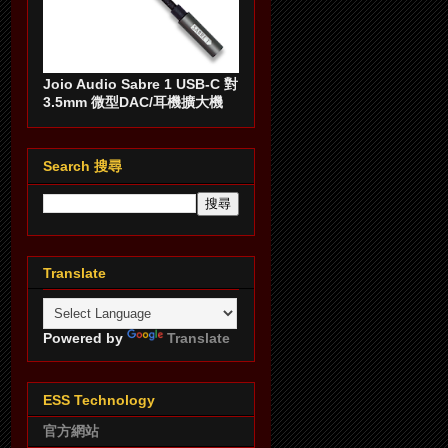
Joio Audio Sabre 1 USB-C 對
3.5mm 微型DAC/耳機擴大機
Search 搜尋
Translate
Powered by
Translate
ESS Technology
官方網站