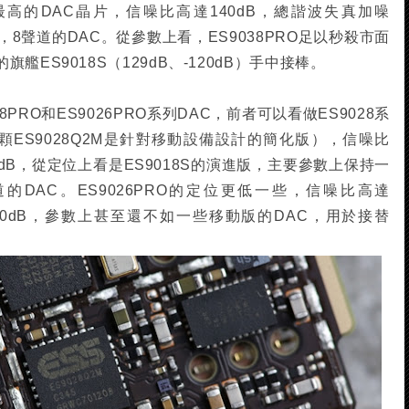
標最高的DAC晶片，信噪比高達140dB，總諧波失真加噪
Bit，8聲道的DAC。從參數上看，ES9038PRO足以秒殺市面
ES9018S（129dB、-120dB）手中接棒。
8PRO和ES9026PRO系列DAC，前者可以看做ES9028系
那顆ES9028Q2M是針對移動設備設計的簡化版），信噪比
20dB，從定位上看是ES9018S的演進版，主要參數上保持一
聲道的DAC。ES9026PRO的定位更低一些，信噪比高達
110dB，參數上甚至還不如一些移動版的DAC，用於接替