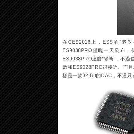
在CES2016上，ESS的“老
ES9038PRO僅晚一天發布
ES9038PRO這麼“變態”，不
數和ES9028PRO很接近。而且A
樣是一款32-Bit的DAC，不過