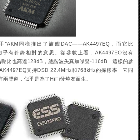
對手”AKM同樣推出了旗艦DAC——AK4497EQ，而它比
，似乎有針鋒相對的意思。從參數上看，AK4497EQ沒有
過信噪比也高達128dB，總諧波失真加噪聲-116dB，這樣的參
K4497EQ支持DSD 22.4MHz和768kHz的採樣率，它同
只有兩聲道，似乎是為了HiFi發燒友而生。