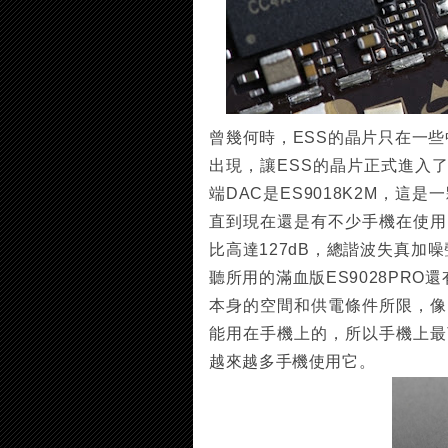
曾幾何時，ESS的晶片只在一些中
出現，讓ESS的晶片正式進入了
端DAC是ES9018K2M，
直到現在還是有不少手機在使用。而v
比高達127dB，總諧波失真加噪
聽所用的滿血版ES9028PRO
本身的空間和供電條件所限，像ES9
能用在手機上的，所以手機上最頂尖
越來越多手機使用它。