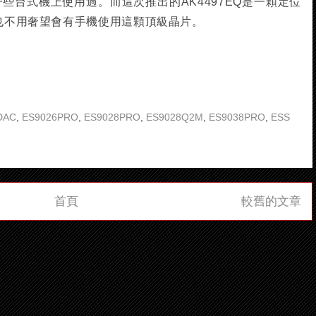
和一些台式機上使用過。而這次推出的AK4497EQ是一顆定位
們也不用奢望會有手機使用這顆頂級晶片。
DAC
,
ES9026PRO
,
ES9028PRO
,
ES9028Q2M
,
ES9038PRO
,
ESS
首頁
較舊的文章