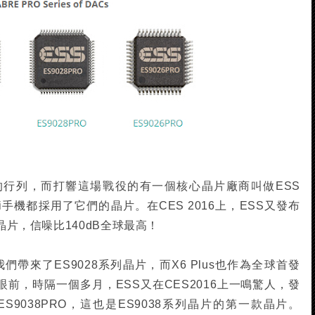
i的行列，而打響這場戰役的有一個核心晶片廠商叫做ESS
HiFi手機都採用了它們的晶片。在CES 2016上，ESS又發布
O晶片，信噪比140dB全球最高！
給我們帶來了ES9028系列晶片，而X6 Plus也作為全球首發
們眼前，時隔一個多月，ESS又在CES2016上一鳴驚人，發
S9038PRO，這也是ES9038系列晶片的第一款晶片。