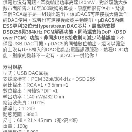
供電也沒有問題。耳機輸出功率高達140mW，對於驅動大多
數市面所售之16至300歐姆的耳機，原廠都很有信心。背後
三個RCA端子是一組類比輸出，讓μDAC5可連接擴大機當作
純DAC使用，或者也可連接後級或主動喇叭。
μDAC5內建
ESS專利32位元Hyperstream DAC芯片，最高能支援
DSD256與384kHz PCM解碼功能，同時還支持DoP（DSD
over PCM）功能。非同步USB接收則可減少時基誤差。
不
僅是USB DAC耳擴，μDAC5的同軸數位輸出，還可以讓您
府上沒有USB輸入的DAC也能為電腦訊源服務，這種DDC功
能，別家的機器不一定有，μDAC5一併給你！
器材規格
型式：USB DAC耳擴
支援取樣率：PCM 32bit/384kHz，DSD 256
類比輸出：RCA ×1，3.5mm ×1
數位輸出：同軸S/PDIF ×1
輸出功率：140mW@32 Ohm
總諧波失真：0.01%
訊噪比：112dB
動態範圍：98dB
尺寸：68 × 21 × 45 mm（寬×高×深）
重量：100g