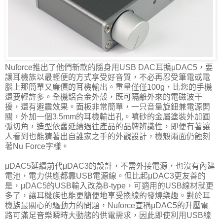
Nuforce推出了他們新款的隨身用USB DAC耳擴μDAC5，要
讓耳機族以最輕便的方式享受好音質，不必再忍受筆電或電
腦上那簡單又廉價的耳機輸出。重量僅僅100g，比您的手機
還要輕許多。全機鋁合金外殼，既可隔離外來的電磁波干
擾，還有避震效果。面板非常簡單，一只音量旋鈕兼電源開
關，外加一個3.5mm的耳機輸出孔。噴砂的金屬塗裝外加圓
弧切角，造型依舊延續過往產品的品牌辨識性，即便有著讓
人看到也能猜著出自誰家之手的外觀設計，機殼兩面仍蝕刻
著Nu Force字樣。
μDAC5延續前代μDAC3的設計，不需外接電源，也沒有內建
電池，電力供應都靠USB電源線。但比起μDAC3更友善的
是，μDAC5的USB輸入改為B-type，可適用的USB線材就更
多了，讓耳機族也能更簡便地享受換線的發燒樂趣。對於耳
機族最關心的驅動力的問題，Nuforce宣稱μDAC5的升壓電
路可滿足音樂瞬時大動態的供電需求，因此即使利用USB線