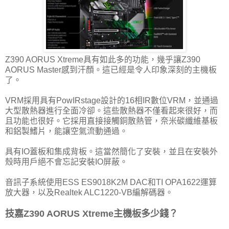
Z390 AORUS Xtreme具有如此多的功能，幾乎讓Z390
AORUS Master感到汗顏。這已經是令人印象深刻的主機板
了。
VRM採用具有PowIRstage設計的16相IR數位VRM，並通過
大型散熱器進行全面冷卻。這些散熱器不僅看起來很好，而
且功能也很好。它採用直接接觸銅散熱管，奈米碳纖維基板
和鋁製鰭片，能讓空氣流動通過。
具有IO蓋板和集成背板。這當然簡化了安裝，並且在安裝外
殼時用戶絕不會忘記安裝IO屏蔽。
音訊子系統使用ESS ES9018K2M DAC和TI OPA1622運算
放大器，以及Realtek ALC1220-VB編解碼器。
技嘉Z390 AORUS Xtreme主機板多少錢？