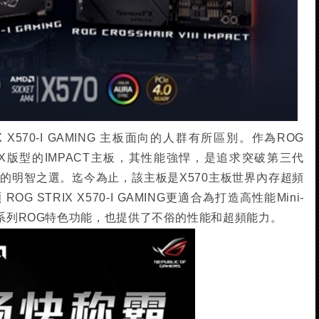
IX X570-I GAMING 主板面向的人群有所區別。作為ROG
i-DTX版型的IMPACT主板，其性能強悍，是追求突破第三代
的明智之選。迄今為止，該主板是X570主板世界內存超頻
 STRIX X570-I GAMING更適合為打造高性能Mini-
一系列ROG特色功能，也提供了不俗的性能和超頻能力。