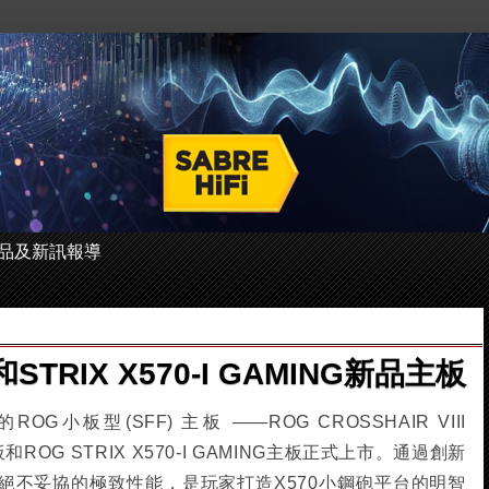
 的產品及新訊報導
STRIX X570-I GAMING新品主板
板型(SFF) 主板 ——ROG CROSSHAIR VIII
板和ROG STRIX X570-I GAMING主板正式上市。通過創新
絕不妥協的極致性能，是玩家打造X570小鋼砲平台的明智