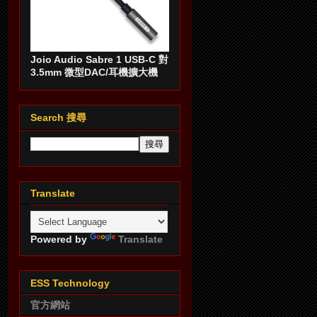
Joio Audio Sabre 1 USB-C 對
3.5mm 微型DAC/耳機擴大機
Search 搜尋
Translate
Powered by
Translate
ESS Technology
官方網站