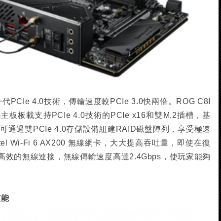
CIe 4.0技術，傳輸速度較PCIe 3.0快兩倍。ROG C8I
MING主板板載支持PCIe 4.0技術的PCIe x16和雙M.2插槽，基
通過雙PCIe 4.0存儲設備組建RAID磁盤陣列，享受極速
l Wi-Fi 6 AX200 無線網卡，大大提高吞吐量，即使在復
效的無線連接，無線傳輸速度高達2.4Gbps，使玩家能夠
核能