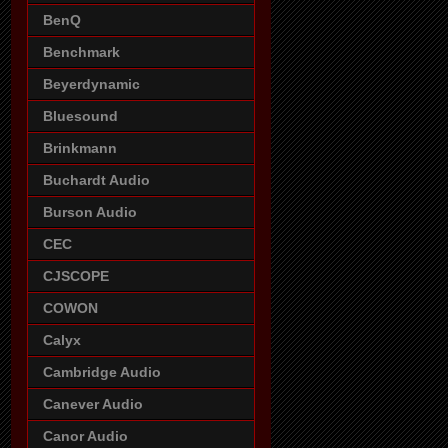
BenQ
Benchmark
Beyerdynamic
Bluesound
Brinkmann
Buchardt Audio
Burson Audio
CEC
CJSCOPE
COWON
Calyx
Cambridge Audio
Canever Audio
Canor Audio