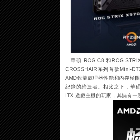
華碩 ROG C8I和ROG STR
CROSSHAIR系列首款Min
AMD銳龍處理器性能和內存極限
紀錄的締造者。相比之下，華碩 ROG
ITX 遊戲主機的玩家，其擁有