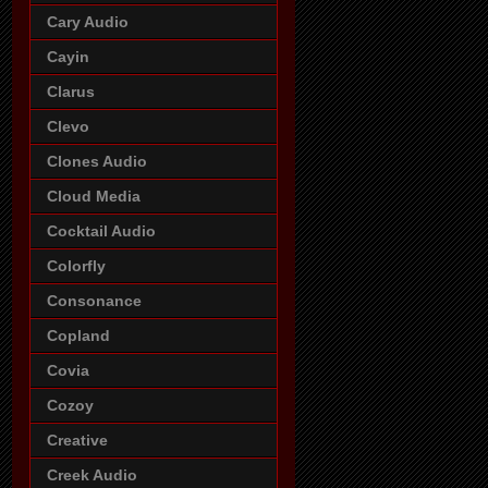
Cary Audio
Cayin
Clarus
Clevo
Clones Audio
Cloud Media
Cocktail Audio
Colorfly
Consonance
Copland
Covia
Cozoy
Creative
Creek Audio