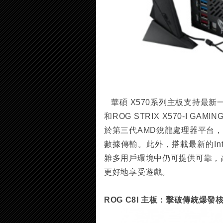
華碩 X570系列主板支持最新一代P
和ROG STRIX X570-I GA
於第三代AMD銳龍處理器平台，可
數據傳輸。此外，搭載最新的Inte
雜多用戶環境中仍可提供可靠，高
更好地享受遊戲。
ROG C8I 主板：擊破傳統爆發