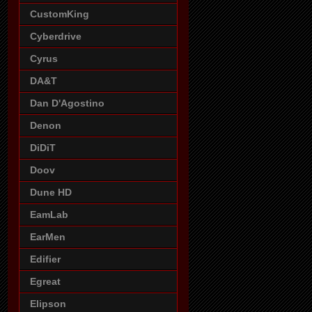
CustomKing
Cyberdrive
Cyrus
DA&T
Dan D'Agostino
Denon
DiDiT
Doov
Dune HD
EamLab
EarMen
Edifier
Egreat
Elipson