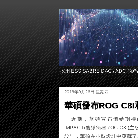
採用 ESS SABRE DAC / ADC
2019年9月26日 星期四
華碩發布ROG C8I和
近期，華碩宣布備受期待的ROG小
IMPACT(後續簡稱ROG C8I)主
設計，華碩在小型設計中蘊藏了