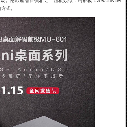
膽前級。兩款產品售價相近，體積類似，均搭載 ES9018K2M
的方式。