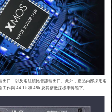
輸出口，以及兩組類比音訊輸出口。此外，產品內部採用兩
與 44.1k 和 48k 及其倍數採樣率轉態下。