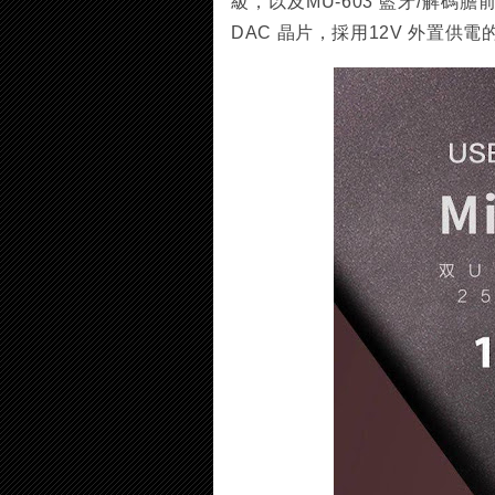
級，以及MU-603 藍牙/解碼
DAC 晶片，採用12V 外置供電