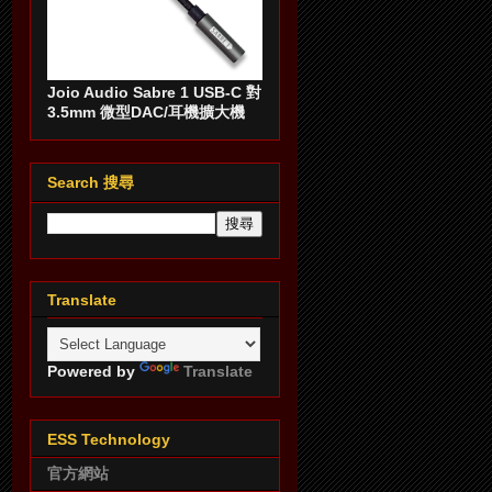
Joio Audio Sabre 1 USB-C 對
3.5mm 微型DAC/耳機擴大機
Search 搜尋
Translate
Powered by
Translate
ESS Technology
官方網站