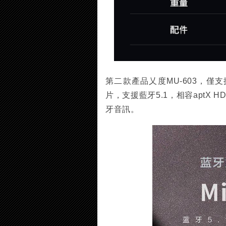
第二款產品乂度MU-603，僅支
片，支援藍牙5.1，相容aptX
牙音訊。