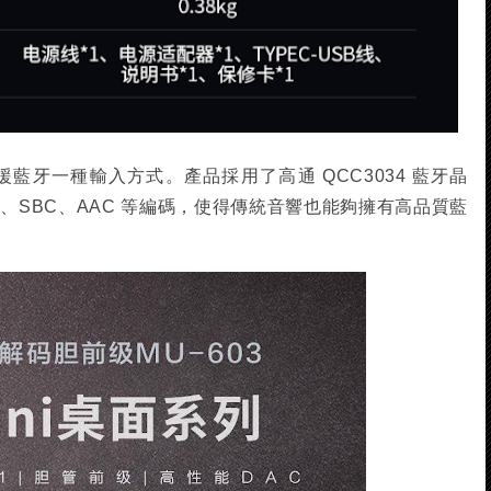
援藍牙一種輸入方式。產品採用了高通 QCC3034 藍牙晶
 HD、SBC、AAC 等編碼，使得傳統音響也能夠擁有高品質藍