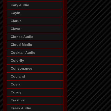
Cary Audio
Cayin
Clarus
Clevo
Clones Audio
Cloud Media
Cocktail Audio
Colorfly
Consonance
Copland
Covia
Cozoy
Creative
Creek Audio