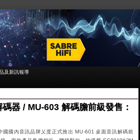
 的產品及新訊報導
解碼器 / MU-603 解碼膽前級發售：
今日中國國內音訊品牌乂度正式推出 MU-601 桌面音訊解碼前