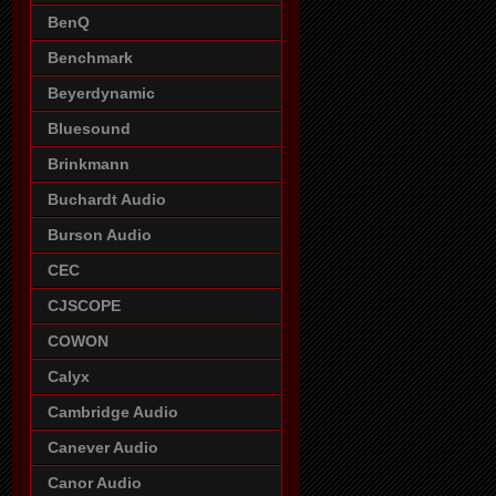
BenQ
Benchmark
Beyerdynamic
Bluesound
Brinkmann
Buchardt Audio
Burson Audio
CEC
CJSCOPE
COWON
Calyx
Cambridge Audio
Canever Audio
Canor Audio