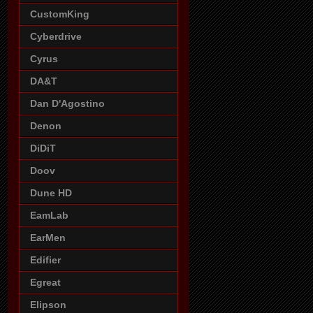
CustomKing
Cyberdrive
Cyrus
DA&T
Dan D'Agostino
Denon
DiDiT
Doov
Dune HD
EamLab
EarMen
Edifier
Egreat
Elipson