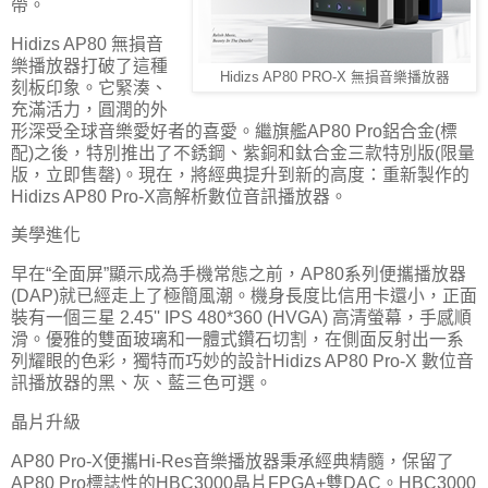
帶。
Hidizs AP80 無損音
樂播放器打破了這種
Hidizs AP80 PRO-X 無損音樂播放器
刻板印象。它緊湊、
充滿活力，圓潤的外
形深受全球音樂愛好者的喜愛。繼旗艦AP80 Pro鋁合金(標
配)之後，特別推出了不銹鋼、紫銅和鈦合金三款特別版(限量
版，立即售罄)。現在，將經典提升到新的高度：重新製作的
Hidizs AP80 Pro-X高解析數位音訊播放器。
美學進化
早在“全面屏”顯示成為手機常態之前，AP80系列便攜播放器
(DAP)就已經走上了極簡風潮。機身長度比信用卡還小，正面
裝有一個三星 2.45'' IPS 480*360 (HVGA) 高清螢幕，手感順
滑。優雅的雙面玻璃和一體式鑽石切割，在側面反射出一系
列耀眼的色彩，獨特而巧妙的設計Hidizs AP80 Pro-X 數位音
訊播放器的黑、灰、藍三色可選。
晶片升級
AP80 Pro-X便攜Hi-Res音樂播放器秉承經典精髓，保留了
AP80 Pro標誌性的HBC3000晶片FPGA+雙DAC。HBC3000