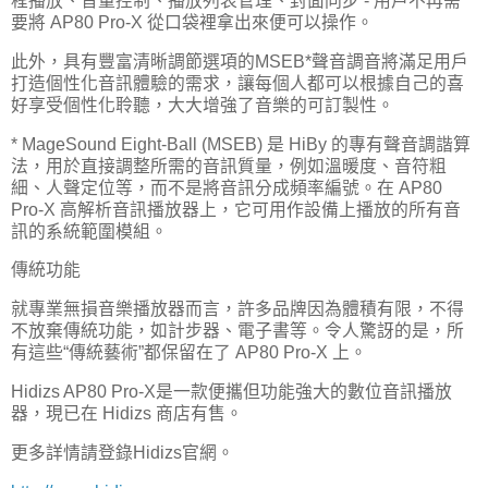
程播放、音量控制、播放列表管理、封面同步 - 用戶不再需
要將 AP80 Pro-X 從口袋裡拿出來便可以操作。
此外，具有豐富清晰調節選項的MSEB*聲音調音將滿足用戶
打造個性化音訊體驗的需求，讓每個人都可以根據自己的喜
好享受個性化聆聽，大大增強了音樂的可訂製性。
* MageSound Eight-Ball (MSEB) 是 HiBy 的專有聲音調諧算
法，用於直接調整所需的音訊質量，例如溫暖度、音符粗
細、人聲定位等，而不是將音訊分成頻率編號。在 AP80
Pro-X 高解析音訊播放器上，它可用作設備上播放的所有音
訊的系統範圍模組。
傳統功能
就專業無損音樂播放器而言，許多品牌因為體積有限，不得
不放棄傳統功能，如計步器、電子書等。令人驚訝的是，所
有這些“傳統藝術”都保留在了 AP80 Pro-X 上。
Hidizs AP80 Pro-X是一款便攜但功能強大的數位音訊播放
器，現已在 Hidizs 商店有售。
更多詳情請登錄Hidizs官網。