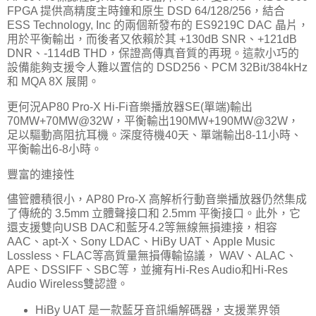
FPGA 提供高精度主時鐘和原生 DSD 64/128/256，結合
ESS Technology, Inc 的兩個新發布的 ES9219C DAC 晶片，
用於平衡輸出，而後者又依賴於其 +130dB SNR、+121dB
DNR、-114dB THD，保證高傳真音質的再現。這款小巧的
設備能夠支援令人難以置信的 DSD256、PCM 32Bit/384kHz
和 MQA 8X 展開。
更何況AP80 Pro-X Hi-Fi音樂播放器SE(單端)輸出
70MW+70MW@32W，平衡輸出190MW+190MW@32W，
足以驅動高阻抗耳機。深度待機40天、單端輸出8-11小時、
平衡輸出6-8小時。
豐富的連接性
儘管體積很小，AP80 Pro-X 高解析行動音樂播放器仍然集成
了傳統的 3.5mm 立體聲接口和 2.5mm 平衡接口。此外，它
還支援雙向USB DAC和藍牙4.2等無線無損連接，相容
AAC、apt-X、Sony LDAC、HiBy UAT、Apple Music
Lossless、FLAC等高質量無損傳輸協議， WAV、ALAC、
APE、DSSIFF、SBC等，並擁有Hi-Res Audio和Hi-Res
Audio Wireless雙認證。
HiBy UAT 是一款藍牙音訊編解碼器，支援業界領