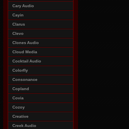
Cary Audio
Cayin
Clarus
Clevo
Clones Audio
Cloud Media
Cocktail Audio
Colorfly
Consonance
Copland
Covia
Cozoy
Creative
Creek Audio