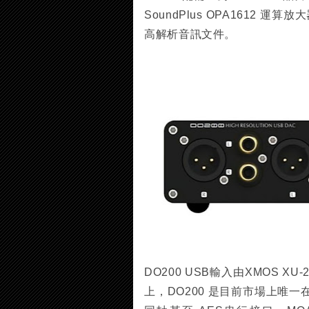
SoundPlus OPA1612 運算放大
高解析音訊文件。
DO200 USB輸入由XMOS XU
上，DO200 是目前市場上唯一