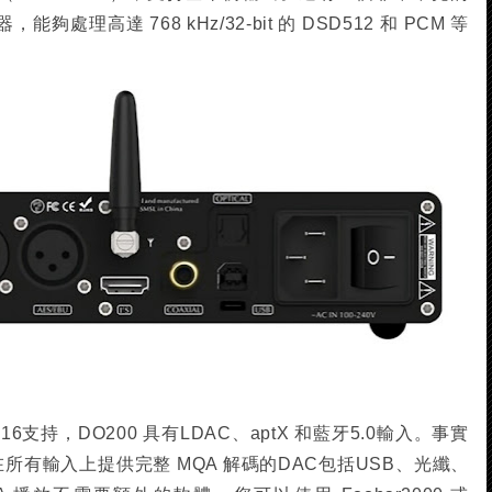
器，能夠處理高達 768 kHz/32-bit 的 DSD512 和 PCM 等
-216支持，DO200 具有LDAC、aptX 和藍牙5.0輸入。事實
在所有輸入上提供完整 MQA 解碼的DAC包括USB、光纖、