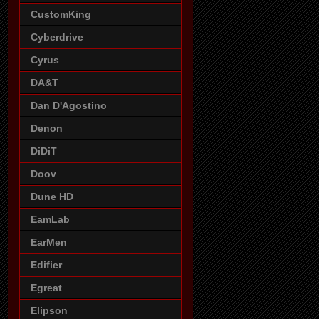
CustomKing
Cyberdrive
Cyrus
DA&T
Dan D'Agostino
Denon
DiDiT
Doov
Dune HD
EamLab
EarMen
Edifier
Egreat
Elipson