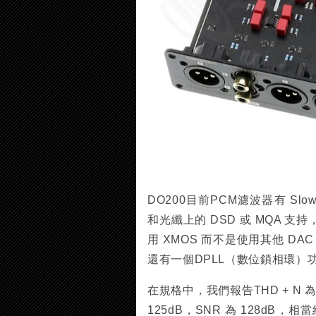
DO200目前PCM濾波器有 Slow M
和光纖上的 DSD 或 MQA
用 XMOS 而不是使用其他 DA
還有一個DPLL（數位鎖相環
在規格中，我們報告THD + N 為 
125dB，SNR 為 128dB，