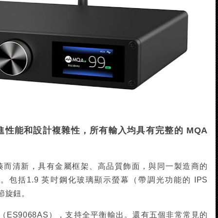
的最先進性能和設計複雜性，所有輸入均具有完整的 MQA
 DAC 緊湊而清新，具有金屬框架、高品質飾面，與同一製造商的
配。包括1.9 英吋鋼化玻璃顯示螢幕（帶調光功能的 IPS
節旋鈕。
晶片（ES9068AS），支持全平衡輸出。還有五個非常常見的