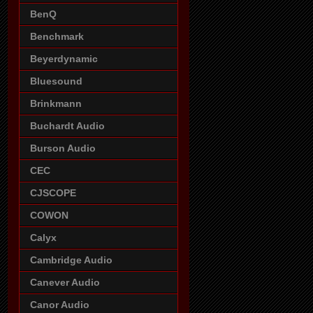
BenQ
Benchmark
Beyerdynamic
Bluesound
Brinkmann
Buchardt Audio
Burson Audio
CEC
CJSCOPE
COWON
Calyx
Cambridge Audio
Canever Audio
Canor Audio