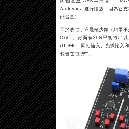
同軸甚至 AES串行接口。MQA
Audirvana 進行播放，因為它
能音量）。
至於改進，它是極少數（如果不是唯
DAC 。背面有XLR平衡輸出以
(HDMI)、同軸輸入、光纖輸
包含在包裝中。