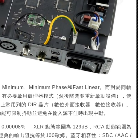
inimum、Minimum Phase和Fast Linear。而對於同軸
 支持，有必要啟用處理器模式（然後關閉並重新啟動設備），使
C 上常用到的 DIR 晶片（數位介面接收器 - 數位接收器）。
）功能可限制抖動並避免在輸入源不佳時出現中斷。
0.00008%， XLR 動態範圍為 129dB，RCA 動態範圍為
相當經典的輸出阻抗等於100歐姆。藍牙相容性：SBC / AAC /