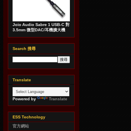
Joio Audio Sabre 1 USB-C 對
3.5mm 微型DAC/耳機擴大機
Search 搜尋
Translate
Powered by
Translate
ESS Technology
官方網站