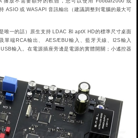
 播放不需要額外的軟體，您可以使用 Foobar2000 或
支持 ASIO 或 WASAPI 音訊輸出（建議調整到電腦的最大可
一的話）原生支持 LDAC 和 aptX HD的標準尺寸桌面
及單端RCA輸出、 AES/EBU輸入、藍牙天線、I2S輸入
入和USB輸入。在電源插座旁邊是電源的實體開關；小遙控器