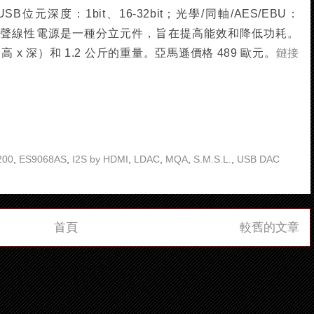
C。USB位元深度：1bit、16-32bit；光學/同軸/AES/EBU：
5瓦，低噪聲線性電源是一種分立元件，旨在提高能效和降低功耗。
寬 x 高 x 深）和 1.2 公斤的重量。亞馬遜價格 489 歐元。
鏈接
200
,
ES9068AS
,
I2S by HDMI
,
LDAC
,
MQA
,
S.M.S.L.
,
USB DAC
首頁
較舊的文章