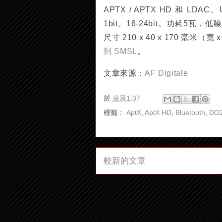
APTX / APTX HD 和 LDA
1bit、16-24bit。功耗
尺寸 210 x 40 x 170 毫米（
到 SMSL
。
文章來源：
AF Digitale
於
凌晨1:37
標籤：
AptX
,
AptX HD
,
Bluetooth
,
DO
較新的文章