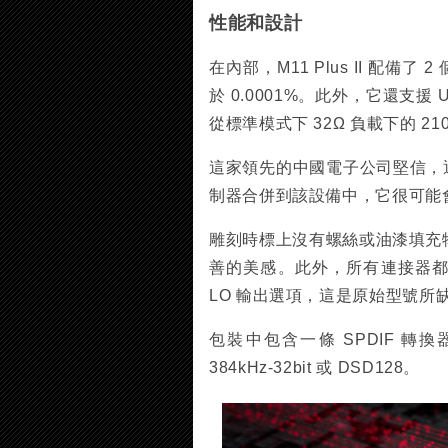
性能和設計
在內部，M11 Plus II 配備
於 0.0001%。此外，它還支援 U
從標準模式下 32Ω 負載下的 2
這家領先的中國電子公司堅信，通過將 An
制器合併到該設備中，它很可能會
雕刻時標上沒有螺絲或油漆填充
善的美感。此外，所有連接器都顯示在同
LO 輸出選項，這是原始型號所
包裝中包含一條 SPDIF 
384kHz-32bit 或 DSD128。