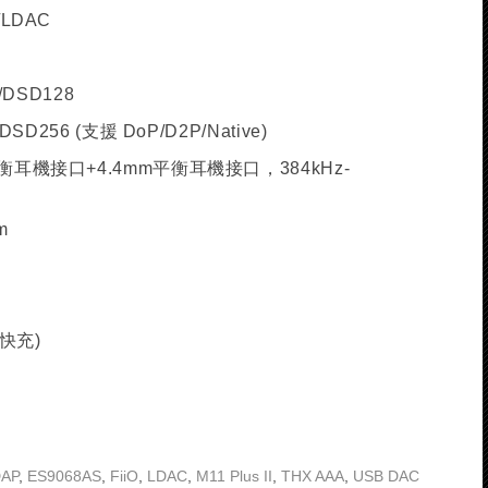
/LDAC
/DSD128
DSD256 (支援 DoP/D2P/Native)
平衡耳機接口+4.4mm平衡耳機接口，384kHz-
m
快充)
AP
,
ES9068AS
,
FiiO
,
LDAC
,
M11 Plus II
,
THX AAA
,
USB DAC