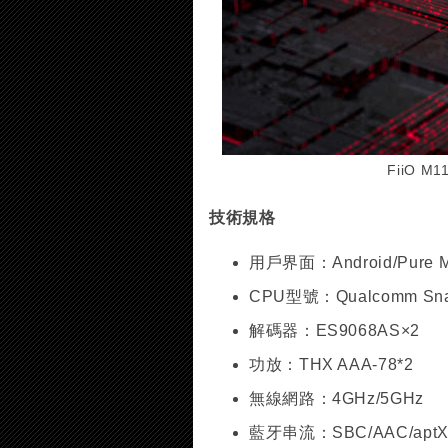
FiiO M
技術規格
用戶界面：Android/Pure Mus
CPU型號：Qualcomm Snap
解碼器：ES9068AS×2
功放：THX AAA-78*2
無線網路：4GHz/5GHz
藍牙串流：SBC/AAC/aptX/