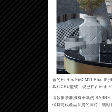
新的Hi-Res FiiO M11 P
幕和CPU型號，現已在西班牙上
這款播放器擁有全新的 SABRE
保持前代產品音質的同時，明顯