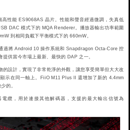
了 2 個高性能 ES9068AS 晶片。性能和聲音經過微調，失真低
SB DAC 模式下的 MQA Renderer。播放器輸出功率範圍
10mW 到相同負載下平衡模式下的 660mW。
droid 10 操作系統和 Snapdragon Octa-Core 控
提供當今市場上最新、最快的 DAP 之一。
物的設計，實現了非常乾淨的外觀，讓您享受簡單但大大改
一軸上。FiiO M11 Plus II 還增加了新的 4.4mm
缺少的。
轉換器電纜，用於連接其他解碼器，支援的最大輸出信號為