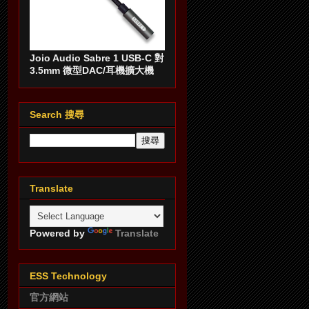
Joio Audio Sabre 1 USB-C 對
3.5mm 微型DAC/耳機擴大機
Search 搜尋
Translate
Powered by
Translate
ESS Technology
官方網站