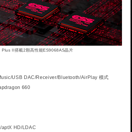
11 Plus II搭載2顆高性能ES9068AS晶片
ic/USB DAC/Receiver/Bluetooth/AirPlay 模式
dragon 660
aptX HD/LDAC