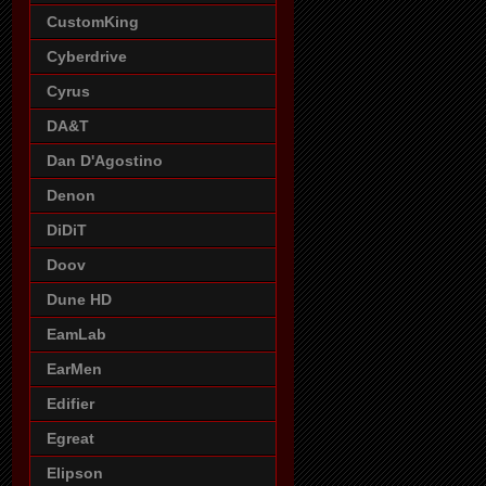
CustomKing
Cyberdrive
Cyrus
DA&T
Dan D'Agostino
Denon
DiDiT
Doov
Dune HD
EamLab
EarMen
Edifier
Egreat
Elipson