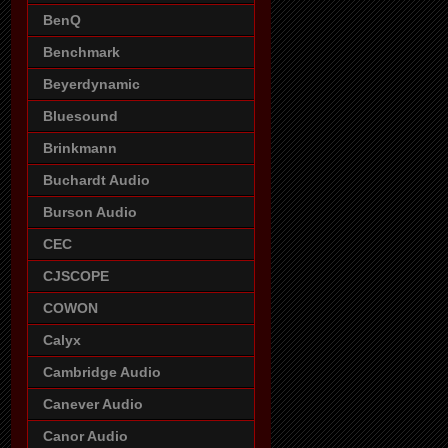
BenQ
Benchmark
Beyerdynamic
Bluesound
Brinkmann
Buchardt Audio
Burson Audio
CEC
CJSCOPE
COWON
Calyx
Cambridge Audio
Canever Audio
Canor Audio