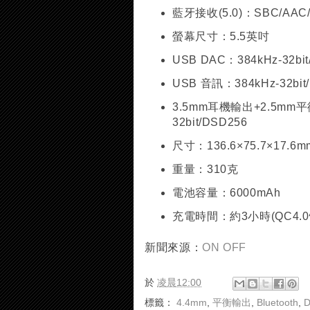
藍牙接收(5.0)：SBC/AAC
螢幕尺寸：5.5英吋
USB DAC：384kHz-32bit
USB 音訊：384kHz-32bit/
3.5mm耳機輸出+2.5mm
32bit/DSD256
尺寸：136.6×75.7×17.6m
重量：310克
電池容量：6000mAh
充電時間：約3小時(QC4.0
新聞來源：
ON OFF
於
凌晨12:00
標籤：
4.4mm
,
平衡輸出
,
Bluetooth
,
D