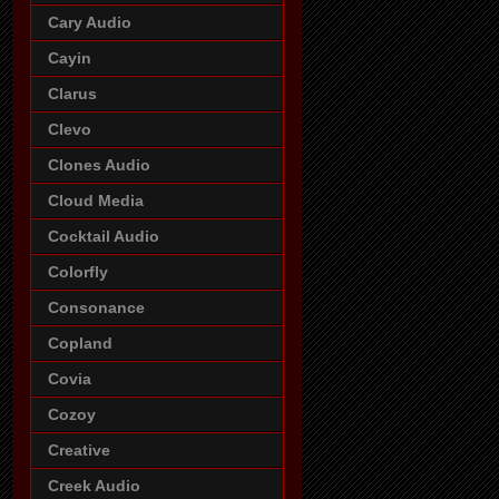
Cary Audio
Cayin
Clarus
Clevo
Clones Audio
Cloud Media
Cocktail Audio
Colorfly
Consonance
Copland
Covia
Cozoy
Creative
Creek Audio