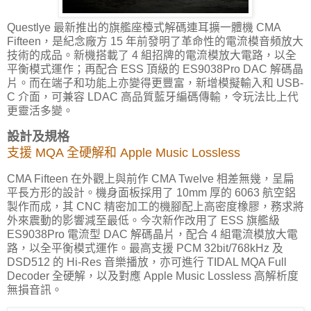
Questlye 最新推出的旗艦座檯式解碼連耳擴一體機 CMA
Fifteen，是紀念廠方 15 年前發明了革命性的電流模音頻放大
技術的成品。新機搭載了 4 組招牌的電流模放大電路，以全
平衡模式運作；再配合 ESS 頂級的 ES9038Pro DAC 解碼晶
片。而在端子和功能上亦變得更豐富，新增模擬輸入和 USB-
C 介面，可兼容 LDAC 高品質藍牙編碼傳輸，令玩法比上代
更靈活多變。
設計及規格
支援 MQA 全硬解和 Apple Music Lossless
CMA Fifteen 在外觀上與前作 CMA Twelve 相差無幾，呈扁
平長方形的設計。機身面板採用了 10mm 厚的 6063 航空鋁
製作而成，其 CNC 精密加工的機腳配上高密度橡膠，務求將
外來震動的影響減至最低。今次新作改用了 ESS 旗艦級
ES9038Pro 電流型 DAC 解碼晶片，配合 4 組電流模放大電
路，以全平衡模式運作。最高支援 PCM 32bit/768kHz 及
DSD512 的 Hi-Res 音樂播放，亦可進行 TIDAL MQA Full
Decoder 全硬解，以及對應 Apple Music Lossless 高解析度
無損音訊。