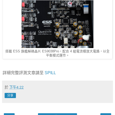
搭載 ESS 旗艦解碼晶片 ES9038Pro，配合 4 組電流模放大電路，以全
平衡模式運作。
詳細完整評測文章請至
SPILL
於
下午4:22
分享