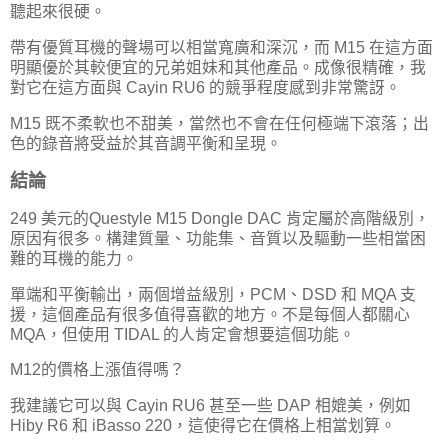
聽起來很硬。
帶有優質耳機的聲場可以相當寬廣和深沉，而 M15 在這方面
明顯優於其較便宜的兄弟姐妹和其他產品。成像很精確，我
對它在這方面與 Cayin RU6 的競爭程度感到非常驚訝。
M15 既不柔軟也不甜美，當然也不會在任何極端下滾落；出
色的錄音將受益於其音調平衡和呈現。
結論
249 美元的Questyle M15 Dongle DAC 肯定屬於高階級別，
原因有很多。構建質量、功能集、音質以及驅動一些相當困
難的耳機的能力。
單端和平衡輸出，兩個增益級別，PCM、DSD 和 MQA 支
援，這個產品有很多值得喜歡的地方。不是每個人都關心
MQA，但使用 TIDAL 的人肯定會想要這個功能。
M12的價格上漲值得嗎？
我建議它可以與 Cayin RU6 甚至一些 DAP 相媲美，例如
Hiby R6 和 iBasso 220，這使得它在價格上相當划算。