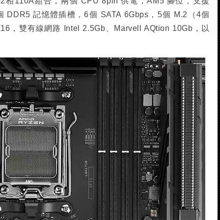
110A組合，兩個 CPU 8pin 供電，AM5 腳位，支援
個 DDR5 記憶體插槽，6個 SATA 6Gbps，5個 M.2（4個
 x16，雙有線網路 Intel 2.5Gb、Marvell AQtion 10Gb，以