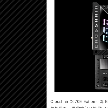
Crosshair X670E Extr