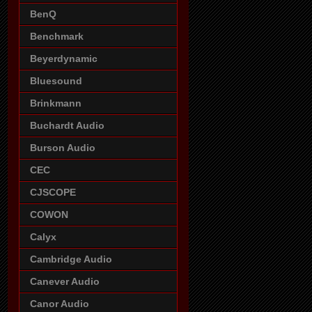
BenQ
Benchmark
Beyerdynamic
Bluesound
Brinkmann
Buchardt Audio
Burson Audio
CEC
CJSCOPE
COWON
Calyx
Cambridge Audio
Canever Audio
Canor Audio