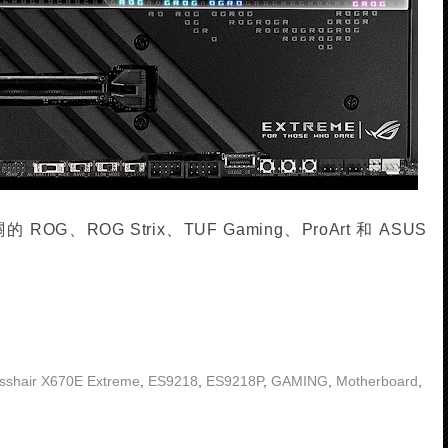
ROG、ROG Strix、TUF Gaming、ProArt 和 ASUS
sshair X670E Extreme
,
ES9218
,
ES9218P
,
GAMING
,
Motherboard
,