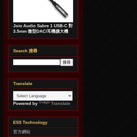
Joio Audio Sabre 1 USB-C 對
3.5mm 微型DAC/耳機擴大機
Search 搜尋
Translate
Powered by
Translate
ESS Technology
官方網站