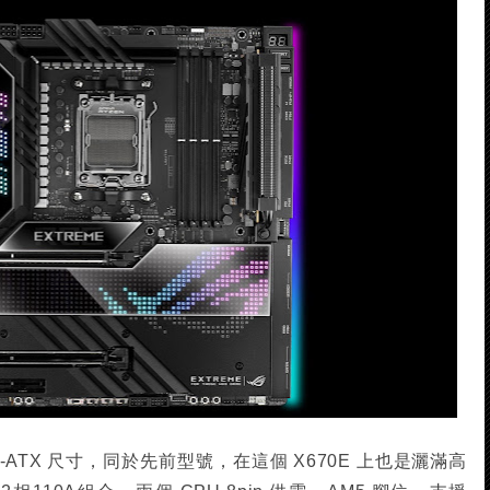
eme 為 E-ATX 尺寸，同於先前型號，在這個 X670E 上也是灑滿高