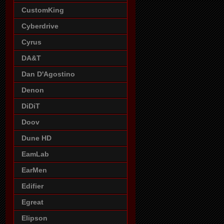
CustomKing
Cyberdrive
Cyrus
DA&T
Dan D'Agostino
Denon
DiDiT
Doov
Dune HD
EamLab
EarMen
Edifier
Egreat
Elipson