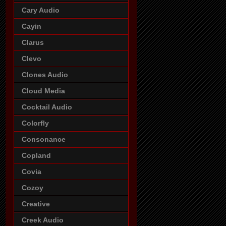
Cary Audio
Cayin
Clarus
Clevo
Clones Audio
Cloud Media
Cocktail Audio
Colorfly
Consonance
Copland
Covia
Cozoy
Creative
Creek Audio