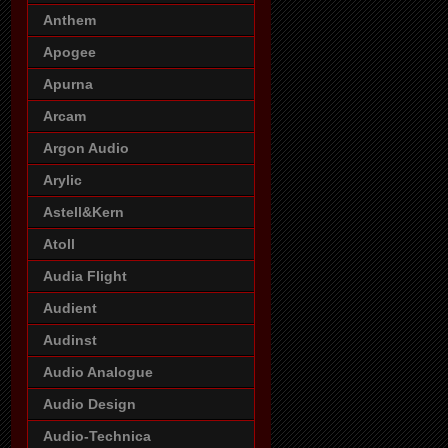
Anthem
Apogee
Apurna
Arcam
Argon Audio
Arylic
Astell&Kern
Atoll
Audia Flight
Audient
Audinst
Audio Analogue
Audio Design
Audio-Technica