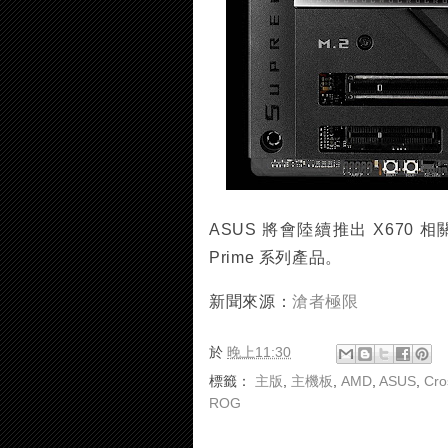
ASUS 將會陸續推出 X670 相關的 
Prime 系列產品。
新聞來源：
滄者極限
於
晚上11:30
標籤：
主版
,
主機板
,
AMD
,
ASUS
,
Cro
ROG