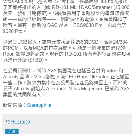
Vitus Audio 現已進入第 27 個年頭，在慕尼黑Hi-End展推出
了其即將推出的入門級 RD-101 Mk.II DAC/Streamer (15,000
美元，發布日期待定)。該裝置採用了重新設計的串流媒體模
組——舊的已經過時——一個新優化的電源，並顯著降低了
噪音。還有一個新的 DAC 晶片，ESS9038 Pro，它取代了
9028 Pro。
通過其USB輸入，該單元支援高達256的DSD，高達24/384
的PCM，以及MQA的首次展開。可能是一個漫長的過程的
Roon 認證即將到來。現有的 RD-101 所有者將很高興得知可
以進行升級 ($TBD)。
在公司新聞中，新的 AVA 集團現在包括已合併的 Vitus 和
Alluxity 品牌。Vitus 創始人兼CEO Hans Ole-Vitus 正在撤回
一些工作，將精力集中在為公司製定產品路線圖上，而他的
兒子 Alluxity 創始人 Alexander Vitus Mogensen 已成為 AVA
集團的共同所有人。
新聞來源：
Stereophile
於
晚上10:30
分享