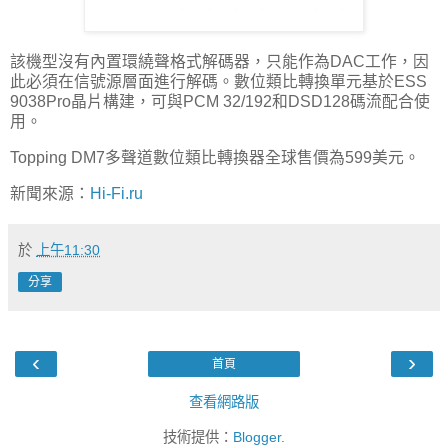
該機型沒有內置環繞聲格式解碼器，只能作為DAC工作，因
此必須在信號源層面進行解碼。數位類比轉換單元基於ESS
9038Pro晶片構建，可與PCM 32/192和DSD128碼流配合使
用。
Topping DM7多聲道數位類比轉換器全球售價為599美元。
新聞來源：
Hi-Fi.ru
於
上午11:30
分享
‹
›
首頁
查看網路版
技術提供：
Blogger
.