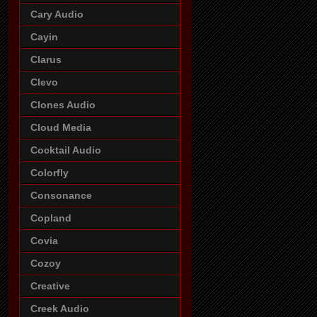
Cary Audio
Cayin
Clarus
Clevo
Clones Audio
Cloud Media
Cocktail Audio
Colorfly
Consonance
Copland
Covia
Cozoy
Creative
Creek Audio