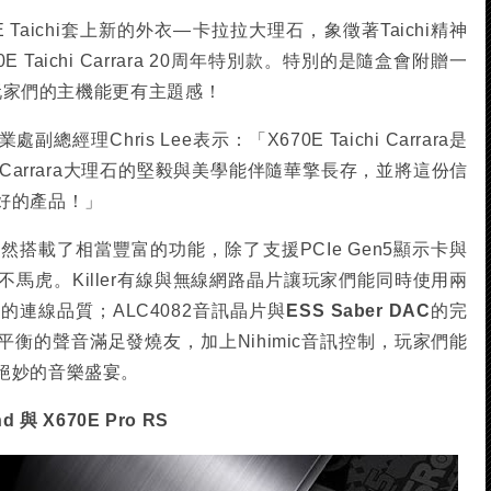
 Taichi套上新的外衣—卡拉拉大理石，象徵著Taichi精神
Taichi Carrara 20周年特別款。特別的是隨盒會附贈一
讓玩家們的主機能更有主題感！
理Chris Lee表示：「X670E Taichi Carrara是
Carrara大理石的堅毅與美學能伴隨華擎長存，並將這份信
好的產品！」
hi當然搭載了相當豐富的功能，除了支援PCIe Gen5顯示卡與
毫不馬虎。Killer有線與無線網路晶片讓玩家們能同時使用兩
連線品質；ALC4082音訊晶片與
ESS Saber DAC
的完
衡的聲音滿足發燒友，加上Nihimic音訊控制，玩家們能
絕妙的音樂盛宴。
d 與 X670E Pro RS