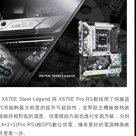
E Steel Legend 與 X670E Pro RS都採用了伺服器
板PCB能夠最大程度的提升可超頻性，並幫助主機板散熱效
能維持相對低的溫度。供電模組方面也進行全面升級，分別
nd) 與14+2+1(Pro RS)相SPS數位供電，擁有更好的電源轉換效
性更進一步。