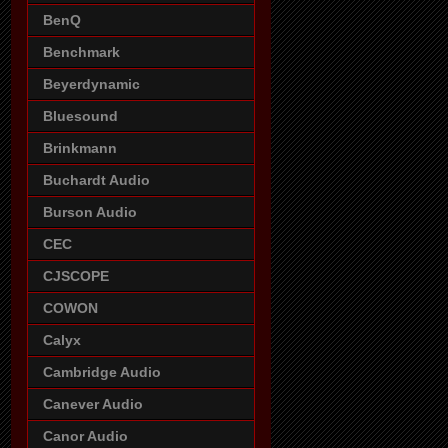
BenQ
Benchmark
Beyerdynamic
Bluesound
Brinkmann
Buchardt Audio
Burson Audio
CEC
CJSCOPE
COWON
Calyx
Cambridge Audio
Canever Audio
Canor Audio