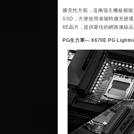
擴充性方面，這兩張主機板都能支援P
SSD，方便使用者隨時擴充硬碟。此
6E晶片，提供最佳的網路連線
PG生力軍— X670E PG Lightn