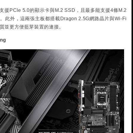
CIe 5.0的顯示卡與M.2 SSD，且最多能支援4條M.2
外，這兩張主板都搭載Dragon 2.5G網路晶片與Wi-Fi
品質並更方便藍芽裝置的連接。
ing