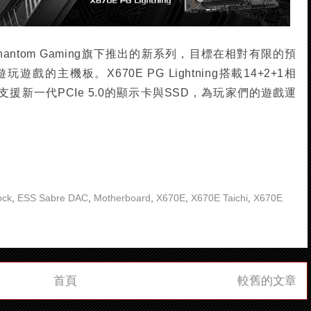
牌Phantom Gaming旗下推出的新系列，目標在相對有限的預
的主機板。X670E PG Lightning搭載14+2+1相
支援新一代PCIe 5.0的顯示卡與SSD，為玩家們的遊戲運
ock
,
ESS Sabre DAC
,
Motherboard
,
X670E
,
X670E Taichi
,
X670E
首頁
較舊的文章