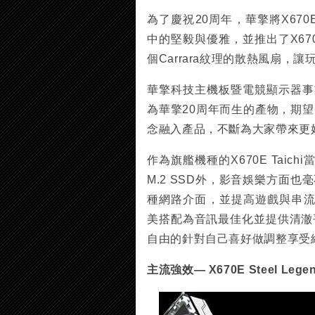
為了慶祝20周年，華擎將X670E
中的堅毅與優雅，並推出了X670E 
個Carrara紋理的散熱風扇，
華擎科技主機板暨電競顯示器事業處副總經
為華擎20周年而生的產物，期望
念融入產品，不斷為大家帶來更
作為旗艦機種的X670E Taic
M.2 SSD外，影音娛樂方面也
種網路介面，並提高遊戲與串流的
美搭配為音訊最佳化並提供清澈平
自由的針對自己喜好做調整享受
主流強效— X670E Steel Legen