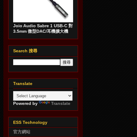
Joio Audio Sabre 1 USB-C 對
3.5mm 微型DAC/耳機擴大機
Search 搜尋
Translate
Powered by
Translate
ESS Technology
官方網站