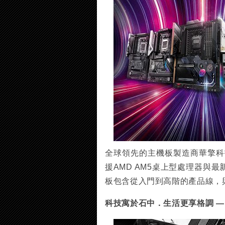
全球領先的主機板製造商華擎科技 (
援AMD AM5桌上型處理器與最新
板包含從入門到高階的產品線，與20周年
科技寓於石中．生活更享格調 — X670E