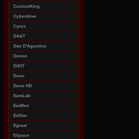
CustomKing
Cyberdrive
Cyrus
DA&T
Dan D'Agostino
Denon
DiDiT
Doov
Dune HD
EamLab
EarMen
Edifier
Egreat
Elipson