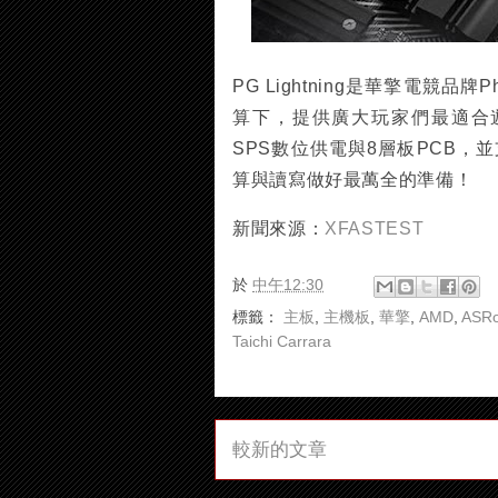
PG Lightning是華擎電競品
算下，提供廣大玩家們最適合遊玩遊戲
SPS數位供電與8層板PCB，並
算與讀寫做好最萬全的準備！
新聞來源：
XFASTEST
於
中午12:30
標籤：
主板
,
主機板
,
華擎
,
AMD
,
ASR
Taichi Carrara
較新的文章