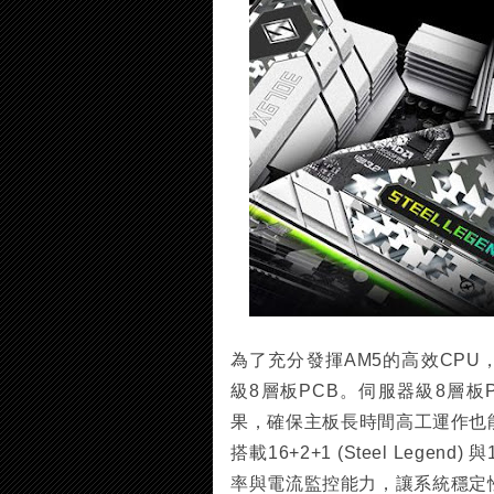
為了充分發揮AM5的高效CPU，X670
級8層板PCB。伺服器級8層
果，確保主板長時間高工運作也
搭載16+2+1 (Steel Lege
率與電流監控能力，讓系統穩定