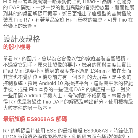
Fiio 是乘著耳機風潮一路乘勢而上的 Head-Fi 品牌，從隨身
的 DAP 開始，一步一步的推出高階的音樂播放器，繼而推展
到其他的桌面解碼耳擴等，近日更推出了座檯型的音樂播放
裝置 Fiio R7，有著單品家庭 Hi-Fi 器材的氣息，可見 Fiio 在
音響上的宏圖。
設計及規格
的骰小機身
單看 R7 的圖片，會以為它會像以往的家庭套裝音響體積，
不過當它到手，原來比想像的要小，機身的闊與高度其實比
iPad Mini 還要小。機身的深度亦不過是 134mm，放在桌面
其實也不覺佔位。機身前方有一個 5 吋的大屏幕，是主要的
控制系統，採用 Android 10 為操控平台，這點與平常的智能
手機，或是 Fiio 本身的一些便攜 DAP 的操控是一樣，對於
一些用開 Android 手機人士，操作絕對不成問題。事實亦覺
得 R7 像是將過往 Fiio DAP 的解碼及輸出部分，使用檯機級
大粒零件的另一版本。
最新旗艦 ES9068AS 解碼
R7 的解碼晶片使用 ESS 的最新旗艦 ES9068AS，時鐘使用
FPGA 時鐘鎖及兩夥飛秒晶振，使解碼方面有極致的精準，