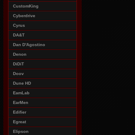
CustomKing
Cyberdrive
Cyrus
DA&T
Dan D'Agostino
Denon
DiDiT
Doov
Dune HD
EamLab
EarMen
Edifier
Egreat
Elipson