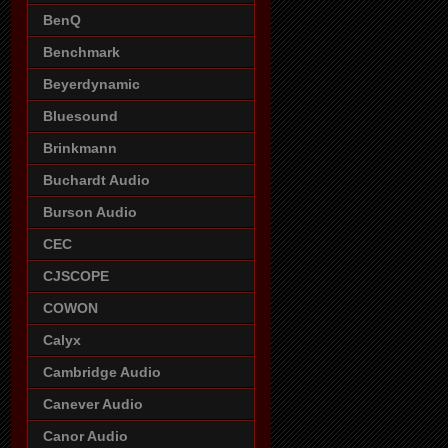
BenQ
Benchmark
Beyerdynamic
Bluesound
Brinkmann
Buchardt Audio
Burson Audio
CEC
CJSCOPE
COWON
Calyx
Cambridge Audio
Canever Audio
Canor Audio