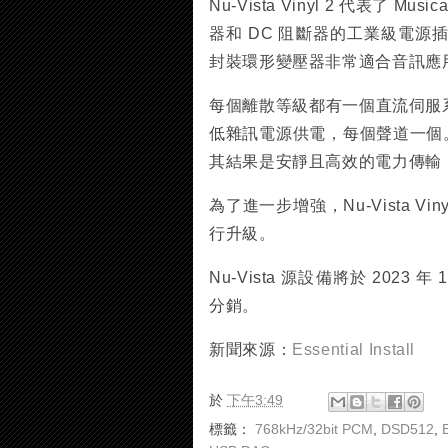
Nu-Vista Vinyl 2 代表了 M
器和 DC 阻斷器的工業級電
封裝環形變壓器非常適合音訊應
每個離散等級都有一個直流伺服
低雜訊電源供電，每個聲道一個。所
其結果是安靜且高效的電力傳輸
為了進一步增強，Nu-Vista Vin
行升級。
Nu-Vista 源設備將於 2023
分銷。
新聞來源：
Essential Install
於
下午3:49
標籤：
768kHz/32bit PCM
,
DSD512
,