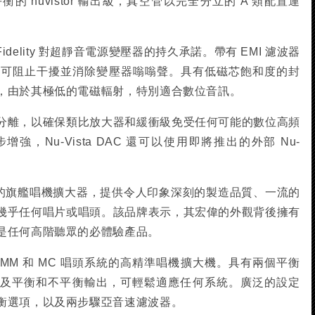
 nuvistor 輸出級，真空管以完全分立的 A 類配置運
cal Fidelity 對超靜音電源變壓器的持久承諾。帶有 EMI 濾波器
插座可阻止干擾並消除變壓器嗡嗡聲。具有低磁芯飽和度的封
，由於其極低的電磁輻射，特別適合數位音訊。
分離，以確保類比放大器和緩衝級免受任何可能的數位高頻
，Nu-Vista DAC 還可以使用即將推出的外部 Nu-
 2 是真正的旗艦唱機擴大器，提供令人印象深刻的製造品質、一流的
幾乎任何唱片或唱頭。該品牌表示，其宏偉的外觀背後擁有
是任何高階聽眾的必體驗產品。
一款適用於 MM 和 MC 唱頭系統的高精準唱機擴大機。具有兩個平衡
輸入以及平衡和不平衡輸出，可輕鬆適應任何系統。廣泛的設定
衡選項，以及兩步驟亞音速濾波器。