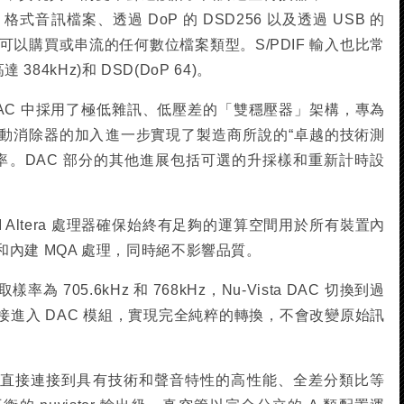
CM 格式音訊檔案、透過 DoP 的 DSD256 以及透過 USB 的
您可以購買或串流的任何數位檔案類型。S/PDIF 輸入也比常
 384kHz)和 DSD(DoP 64)。
u-Vista DAC 中採用了極低雜訊、低壓差的「雙穩壓器」架構，專為
消除器的加入​​進一步實現了製造商所說的“卓越的技術測
抖動率。DAC 部分的其他進展包括可選的升採樣和重新計時設
AX II Altera 處理器確保始終有足夠的運算空間用於所有裝置內
內建 MQA 處理，同時絕不影響品質。
705.6kHz 和 768kHz，Nu-Vista DAC 切換到過
進入 DAC 模組，實現完全純粹的轉換，不會改變原始訊
，數位部分直接連接到具有技術和聲音特性的高性能、全差分類比等