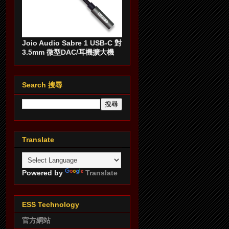
Joio Audio Sabre 1 USB-C 對
3.5mm 微型DAC/耳機擴大機
Search 搜尋
Translate
Powered by
Translate
ESS Technology
官方網站