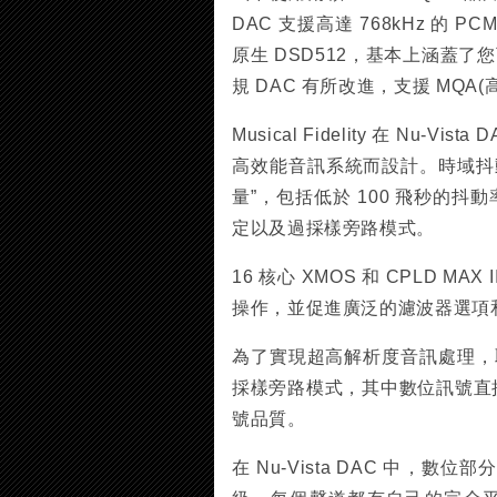
DAC 支援高達 768kHz 的 P
原生 DSD512，基本上涵蓋了
規 DAC 有所改進，支援 MQA(高達
Musical Fidelity 在 N
高效能音訊系統而設計。時域抖動
量”，包括低於 100 飛秒的
定以及過採樣旁路模式。
16 核心 XMOS 和 CPLD M
操作，並促進廣泛的濾波器選項和
為了實現超高解析度音訊處理，取樣率為 
採樣旁路模式，其中數位訊號直接
號品質。
在 Nu-Vista DAC 中