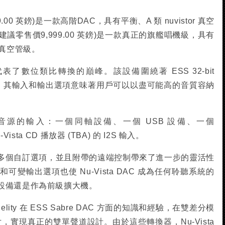
99.00 英鎊)是一款高階DAC，具有平衡、A 類 nuvistor 真空
yl 2(建議零售價9,999.00 英鎊)是一款真正的旗艦唱機級，具有
r 真空管級。
C 代表了數位類比轉換的巔峰。該設備圍繞著 ESS 32-bit
C 架構構建，其輸入和輸出選項意味著用戶可以以盡可能高的音質容納
最多三個音源的輸入：一個同軸設備、一個 USB 設備、一個
ista CD 播放器 (TBA) 的 I2S 輸入。
多個自訂選項，並且附帶的遠端控制帶來了進一步的靈活性
變輸出選項也使 Nu-Vista DAC 成為任何聆聽系統的
設備還是作為前級擴大機。
l Fidelity 在 ESS Sabre DAC 方面的知識和經驗，在雙差分模
晶片，實現真正的雙單聲道設計。由於這些轉換器，Nu-Vista