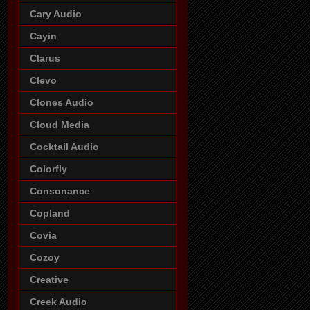
Cary Audio
Cayin
Clarus
Clevo
Clones Audio
Cloud Media
Cocktail Audio
Colorfly
Consonance
Copland
Covia
Cozoy
Creative
Creek Audio