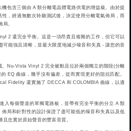
唱頭前級擴大機包含三個由 A 類分離電晶體電路供電的增益級。由於提
靈活性，經過無數次聆聽測試後，決定使用分離電氣佈局，而
佈局。
 Vinyl 2 還完全平衡。這是一項昂貴且複雜的工作，但它可以
可能強且清晰，並最大限度地減少噪音和失真 - 讓您的音
u-Vista Vinyl 2 完全被動且位於兩個獨立的階段(分離
的 EQ 曲線，幾乎沒有偏差，從而實現更好的阻抗匹配。
l Fidelity 還實施了 DECCA 和 COLOMBIA 曲線，以適
進入每個聲道的單獨電路板，並帶有完全平衡的分立 A 類
的 PCB 佈局和針對性的設計保證了盡可能低的噪音和失真以及低
勝且忠實於原始聲音的豐富音質。