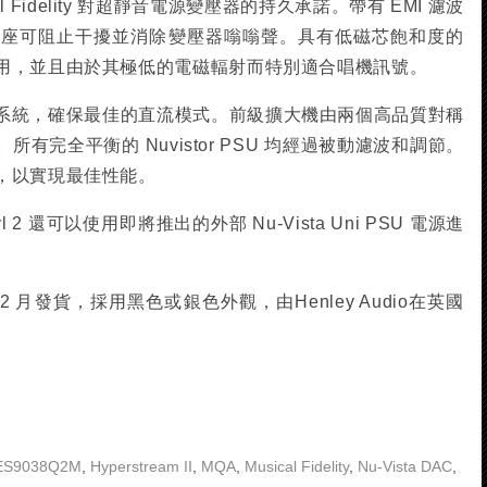
usical Fidelity 對超靜音電源變壓器的持久承諾。帶有 EMI 濾波
源插座可阻止干擾並消除變壓器嗡嗡聲。具有低磁芯飽和度的
用，並且由於其極低的電磁輻射而特別適合唱機訊號。
系統，確保最佳的直流模式。前級擴大機由兩個高品質對稱
有完全平衡的 Nuvistor PSU 均經過被動濾波和調節。
，以實現最佳性能。
yl 2 還可以使用即將推出的外部 Nu-Vista Uni PSU 電源進
 年 12 月發貨，採用黑色或銀色外觀，由Henley Audio在英國
ES9038Q2M
,
Hyperstream II
,
MQA
,
Musical Fidelity
,
Nu-Vista DAC
,