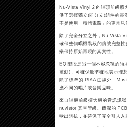
Nu-Vista Vinyl 2 的
供了選擇獨立(即分立)組件的
不是使用「積體電路」的更常見
除了完全分立之外，Nu-Vista
確保整個唱機階段的信號完整性盡
樂保持原始再現的真實性。
EQ 階段是另一個不容忽視的領域。N
被動)，可確保最準確地表示理想
除了標準的 RIAA 曲線外，Musica
應不同的唱片或音樂品味。
來自唱機前級擴大機的音訊訊號
nuvistor 真空管級。簡潔
輸出阻抗，並確保了完全引人入