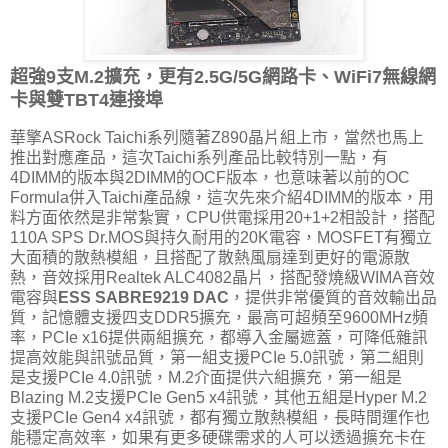
超強9支M.2擴充，更有2.5G/5G網路卡、WiFi7無線網
卡與雙TBT4連接埠
華擎ASRock Taichi系列隨著Z890晶片組上市，當然也馬上
推出對應產品，這次Taichi系列產品比較特別一點，有
4DIMM的版本與2DIMM的OCF版本，也意味著以前的OC
Formula併入Taichi產品線，這次先來介紹4DIMM的版本，用
料方面依然是非常紮實，CPU供電採用20+1+2相設計，搭配
110A SPS Dr.MOS與持久耐用的20K電容，MOSFET有獨立
大面積的散熱模組，且搭配了散熱風扇達到更好的電源散
熱，音效採用Realtek ALC4082晶片，搭配發燒級WIMA音效
電容與
ESS SABRE9219 DAC
，提供非常優質的音效輸出品
質，記憶體支援四支DDR5擴充，最高可超頻至9600MHz頻
率，PCIe x16提供兩組擴充，都導入金屬遮蓋，可降低雜訊
提高效能與訊號品質，第一組支援PCIe 5.0訊號，第二組則
是支援PCIe 4.0訊號，M.2介面提供六組擴充，第一組是
Blazing M.2支援PCIe Gen5 x4訊號，其他五組是Hyper M.2
支援PCIe Gen4 x4訊號，都有獨立散熱模組，長時間運作也
能穩定高效率，如果有更多硬碟需求的人可以透過擴充卡在