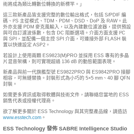
術將成為類比轉數位轉換的新標竿。」
這三款新產品皆支援完整的數位輸出格式，包括 S/PDIF 編
碼、I²S 主從模式、TDM、PDM、DSD、DoP 及 RAW。此
外亦支援 PDM 麥克風輸入，以及內建數位濾波器，提供預設
與可自訂濾波係數，包含 DC 阻斷選項。介面方面支援 I²C
與 SPI，並配備一個主控 SPI 介面，可連接外部 FLASH 裝
置以快速設定 ASP2。
若設計上使用兩顆 ES9823(M)PRO 並採用 ESS 專有的多晶
片混音架構，則可實現超過 136 dB 的動態範圍表現。
新產品與前一代旗艦型號 ES9822PRO 與 ES9842PRO 接腳
相容，可無縫替換。封裝形式為小巧的 5×5 mm、40 腳 QFN
封裝。
如需更多資訊或取得軟體與技術文件，請聯絡您當地的 ESS
銷售代表或授權代理商。
欲了解更多關於 ESS Technology 與其完整產品線，請造訪
www.esstech.com
。
ESS Technology 發佈 SABRE Intelligence Studio