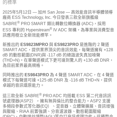
的標準
2025年5月12日 — 加州 San Jose — 高效能音訊半導體領導
廠商 ESS Technology, Inc. 今日發表三款全新旗艦級
®
SABRE
PRO SMART 類比轉數位轉換器 (ADC)，採用
®
ESS 專利的 Hyperstream
IV ADC 架構，為專業與消費型音
訊應用樹立全新效能標竿。
新推出的
ES9823MPRO
與
ES9823PRO
是進階的 2 聲道
SMART ADC，提供業界頂尖的音訊效能，每聲道擁有 +128
dB 的動態範圍(DNR)與 -117 dB 的總諧波失真加噪聲
(THD+N)。在單聲道模式下更可達到驚人的 +130 dB DNR，
為目前業界最高規格。
同時推出的
ES9843PRO
為 4 聲道 SMART ADC，在 4 聲道
模式下每聲道可達 +125 dB DNR 及 -116 dB THD+N，提供
卓越的音訊還原能力。
®
這三款全新 SABRE
PRO ADC 均搭載 ESS 第二代音訊訊
號處理器(ASP2），擁有無與倫比的整合能力。ASP2 支援
多頻段參數式等化器(EQ）、混音器、立體聲擴展、音訊增強
與壓縮、RIAA 前置強調、分音濾波器、動態範圍壓縮
(DRC)、自動增益調整(AGL)等自訂音訊處理功能。這種整合