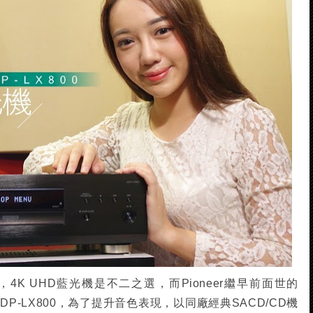
4K UHD藍光機是不二之選，而Pioneer繼早前面世的
UDP-LX800，為了提升音色表現，以同廠經典SACD/CD機