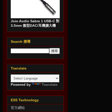
Joio Audio Sabre 1 USB-C 對
3.5mm 微型DAC/耳機擴大機
Search 搜尋
Translate
Powered by
Translate
ESS Technology
官方網站