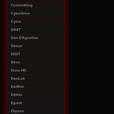
CustomKing
Cyberdrive
Cyrus
DA&T
Dan D'Agostino
Denon
DiDiT
Doov
Dune HD
EamLab
EarMen
Edifier
Egreat
Elipson