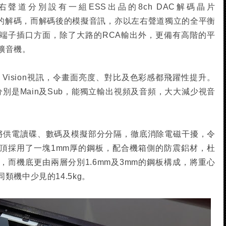
左右聲道分別設有一組ESS出品的8ch DAC解碼晶片
分析的解碼，而解碼後的模擬音訊，亦以左右聲道獨立的全平衡
端子插口方面，除了大路的RCA輸出外，更備有高階的平
擴音機。
by Vision視訊，令畫面亮度、對比及色彩感都飛躍性提升。
分別是Main及Sub，能獨立輸出視頻及音頻，大大減少視音
將供電讀碟、數碼及模擬部分分隔，徹底消除電磁干擾，令
頂採用了一塊1mm厚的鋼板，配合機箱側的防震鋁材，杜
而機底更由兩層分別1.6mm及3mm的鋼板構成，將重心
機中少見的14.5kg。