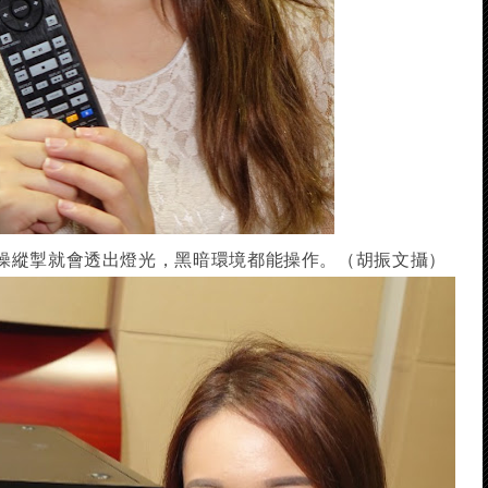
操縱掣就會透出燈光，黑暗環境都能操作。（胡振文攝）