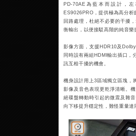
PD-70AE為藍本而設計，
ES9026PRO，提供極為高
回路處理，杜絕不必要的干擾，
衡輸出，以便接駁高階的純音樂
影像方面，支援HDR10及Dol
同時設有兩組HDMI輸出插口，
訊互相干擾的機會。
機身設計用上3區域獨立區塊，
影像及音色表現更乾淨清晰。機
絕碟盤轉動時引起的微震及雜音，
向下移提升穩定性，難怪重量達同類