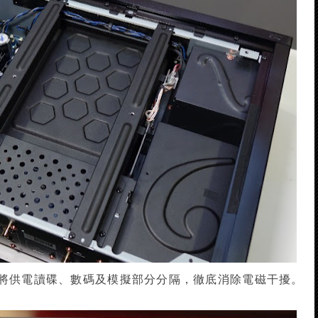
，將供電讀碟、數碼及模擬部分分隔，徹底消除電磁干擾。