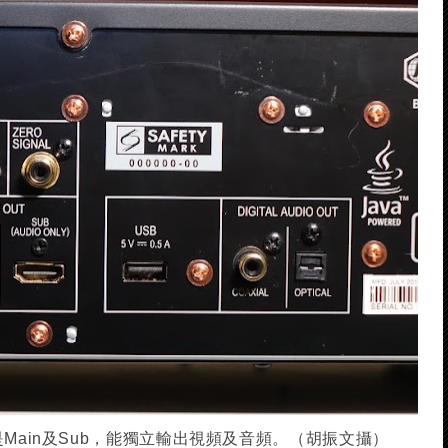
是Main及Sub，能獨立輸出視頻及音頻。（胡振文攝）