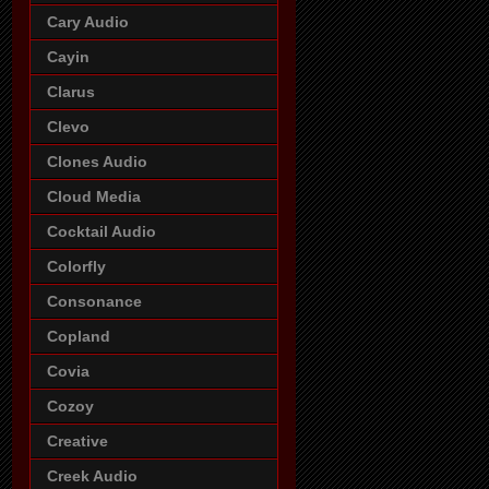
Cary Audio
Cayin
Clarus
Clevo
Clones Audio
Cloud Media
Cocktail Audio
Colorfly
Consonance
Copland
Covia
Cozoy
Creative
Creek Audio