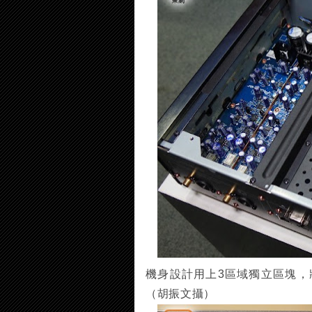
機身設計用上3區域獨立區塊
（胡振文攝）