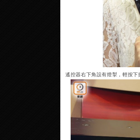
遙控器右下角設有燈掣，輕按下