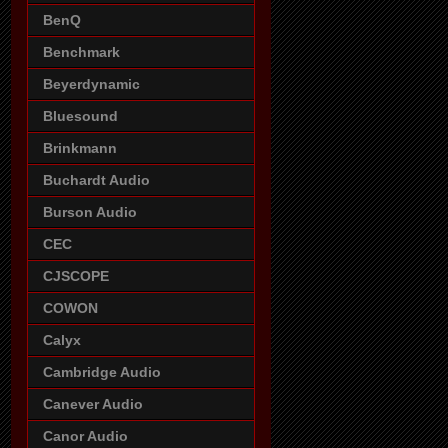
BenQ
Benchmark
Beyerdynamic
Bluesound
Brinkmann
Buchardt Audio
Burson Audio
CEC
CJSCOPE
COWON
Calyx
Cambridge Audio
Canever Audio
Canor Audio