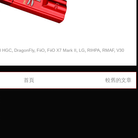
3 HGC
,
DragonFly
,
FiiO
,
FiiO X7 Mark II
,
LG
,
RIHPA
,
RMAF
,
V30
首頁
較舊的文章