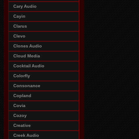
Cary Audio
Cayin
Clarus
Clevo
Clones Audio
Cloud Media
Cocktail Audio
Colorfly
Consonance
Copland
Covia
Cozoy
Creative
Creek Audio