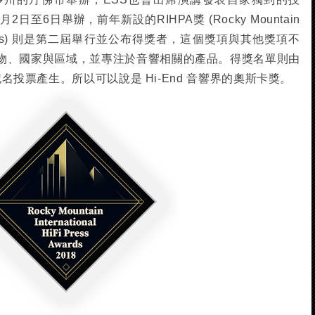
至6日舉辦，前年新設的RIHPA獎 (Rocky Mountain
ress Awards) 則是第二屆舉行並公布得獎者，這個獎項與其他獎項不
物、國家與區域，並專注於音響相關的產品。得獎名單則由
記名投票產生。所以可以說是 Hi-End 音響界的奧斯卡獎。