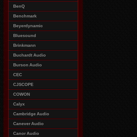
BenQ
Benchmark
Beyerdynamic
Bluesound
Brinkmann
Buchardt Audio
Burson Audio
CEC
CJSCOPE
COWON
Calyx
Cambridge Audio
Canever Audio
Canor Audio