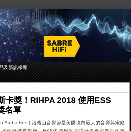
 的產品及新訊報導
斯卡獎！RIHPA 2018 使用ESS
獎名單
tain Audio Fest) 洛磯山音響節是美國境內最大的音響與家庭
多州的丹佛市舉辦，ESS也曾出席演講發表自家獨到的技