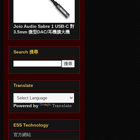
Joio Audio Sabre 1 USB-C 對
3.5mm 微型DAC/耳機擴大機
Search 搜尋
Translate
Powered by
Translate
ESS Technology
官方網站