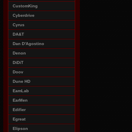
CustomKing
Cyberdrive
Cyrus
DA&T
Dan D'Agostino
Denon
DiDiT
Doov
Dune HD
EamLab
EarMen
Edifier
Egreat
Elipson