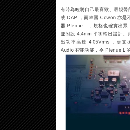
有時為咗將自己最喜歡、最靚聲
或 DAP ，而韓國 Cowon
器 Plenue L ，規格也確實出眾
並附設 4.4mm 平衡輸出設計。
出功率高達 4.05Vrms ，更支
Audio 智能功能，令 Plenue