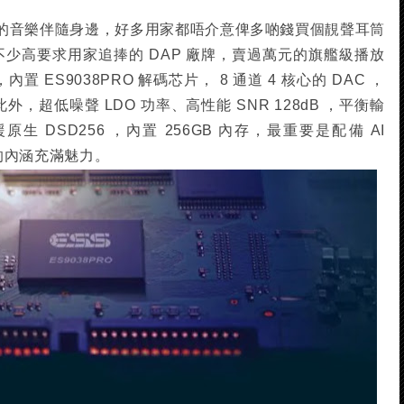
的音樂伴隨身邊，好多用家都唔介意俾多啲錢買個靚聲耳筒
 亦是不少高要求用家追捧的 DAP 廠牌，賣過萬元的旗艦級播放
，內置 ES9038PRO 解碼芯片， 8 通道 4 核心的 DAC ，
此外，超低噪聲 LDO 功率、高性能 SNR 128dB ，平衡輸
援原生 DSD256 ，內置 256GB 內存，最重要是配備 AI
 L 的內涵充滿魅力。