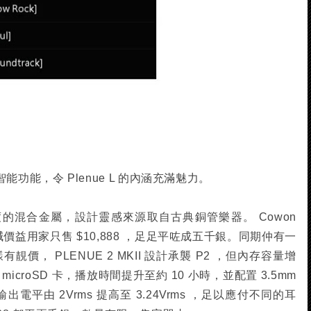
io 智能功能，令 Plenue L 的內涵充滿魅力。
的混合金屬，設計靈感來源取自古典銅管樂器。 Cowon
 ，代理減價益用家只售 $10,888 ，足足平咗成五千銀。同期仲有一
I 一樣有靚價， PLENUE 2 MKII 設計承襲 P2 ，但內存容量增
B microSD 卡，播放時間提升至約 10 小時，並配置 3.5mm
出電平由 2Vrms 提高至 3.24Vrms ，足以應付不同的耳