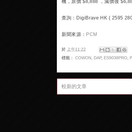
機，原價 $8,888 ，減價後 $
查詢：DigiBrave HK ( 2595 280
新聞來源：
PCM
於
上午11:22
標籤：
COWON
,
DAP
,
ES9038PRO
,
較新的文章