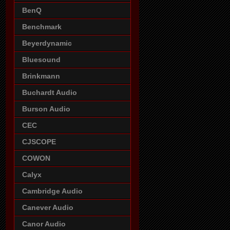
BenQ
Benchmark
Beyerdynamic
Bluesound
Brinkmann
Buchardt Audio
Burson Audio
CEC
CJSCOPE
COWON
Calyx
Cambridge Audio
Canever Audio
Canor Audio