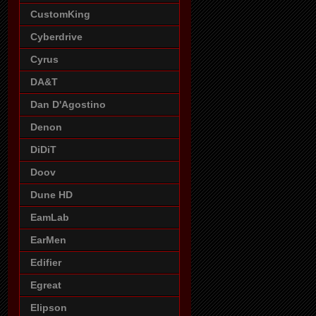
CustomKing
Cyberdrive
Cyrus
DA&T
Dan D'Agostino
Denon
DiDiT
Doov
Dune HD
EamLab
EarMen
Edifier
Egreat
Elipson