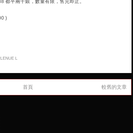
6,888 都平兩千銀，數量有限，售完即止。
0 )
PLENUE L
首頁
較舊的文章