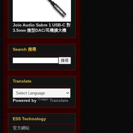
Joio Audio Sabre 1 USB-C 對
3.5mm 微型DAC/耳機擴大機
Search 搜尋
Translate
Powered by
Translate
ESS Technology
官方網站