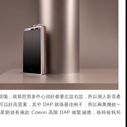
煩惱，就算想買多件心頭好都要左諗右諗，所以個人影音產
以好高質素，其中 DAP 就係最佳例子，所以兩萬幾蚊一
星期就有兩款 Cowon 高階 DAP 做緊減價，係時候執筍