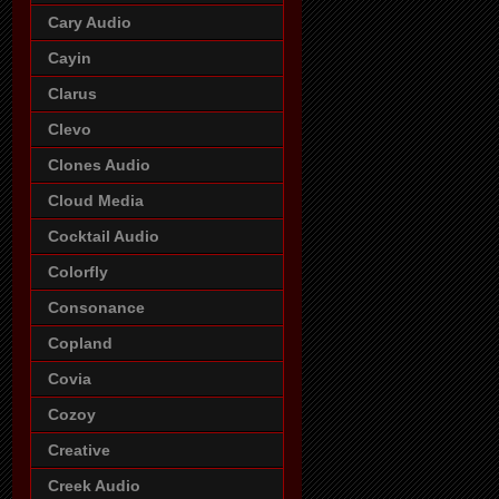
Cary Audio
Cayin
Clarus
Clevo
Clones Audio
Cloud Media
Cocktail Audio
Colorfly
Consonance
Copland
Covia
Cozoy
Creative
Creek Audio