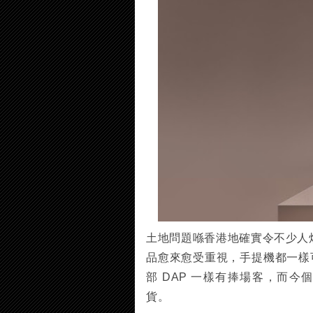
土地問題喺香港地確實令不少人
品愈來愈受重視，手提機都一樣可
部 DAP 一樣有捧場客，而今個
貨。