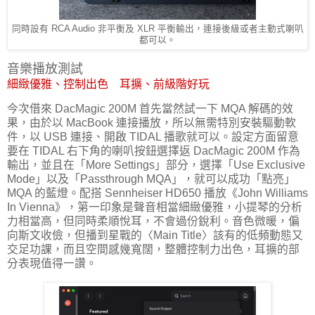
同時設有 RCA Audio 非平衡及 XLR 平衡輸出，連接後級或者主動式喇叭
都可以。
音樂播放測試
細緻優雅、控制出色 耳擴、前級階好玩
今次借來 DacMagic 200M 首先當然試一下 MQA 解碼的效
果，由於以 MacBook 連接播放，所以無需特別安裝驅動軟
件，以 USB 連接、開啟 TIDAL 播歌就可以。設定方面留意
要在 TIDAL 右下角的喇叭按鈕選擇返 DacMagic 200M 作為
輸出，並且在「More Settings」部分，選擇「Use Exclusive
Mode」以及「Passthrough MQA」，就可以成功「點亮」
MQA 的藍燈。配搭 Sennheiser HD650 播放《John Williams
In Vienna》，第一印象是聲音相當細緻優雅，小提琴的分析
力相當高，但同時柔順悅耳，不會過份銳利。音色微暖，偏
向斯文收儉，但播到星戰的〈Main Title〉該有的低頻動態又
交足功課，而且空間感幾寬闊，整體控制力出色，耳擴的部
分表現值得一讚。