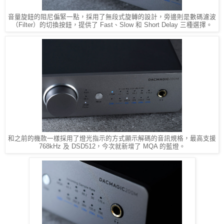
音量旋鈕的阻尼偏緊一點，採用了無段式旋轉的設計，旁邊則是數碼濾波
（Filter）的切換按鈕，提供了 Fast、Slow 和 Short Delay 三種選擇。
和之前的機款一樣採用了燈光指示的方式顯示解碼的音訊規格，最高支援
768kHz 及 DSD512，今次就新增了 MQA 的藍燈。