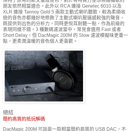
保持了原有的斯文優雅音色，對於有時貪方便想無線播歌的
朋友依然相當適合。此外以 RCA 連接 Genelec 6010 以及
XLR 連接 Tannoy Gold 5 兩款主動式喇叭聽歌，較為柔順收
儉的音色亦都幾好地修飾了主動式喇叭壓逼感較強的聲音，
既提供到出色的分析力，同時更悅耳耐聽一點，作為前級的
表現同樣不錯。3 種數碼濾波當中，常見會選用 Fast 或者
Short Delay，但 DacMagic 200M 的 Slow 濾波模擬味更重一
點，更柔潤溫暖的音色個人更喜歡。
總結
簡約高質的抵玩解碼
DacMagic 200M 可說是一款相當簡約高質的 USB DAC，不