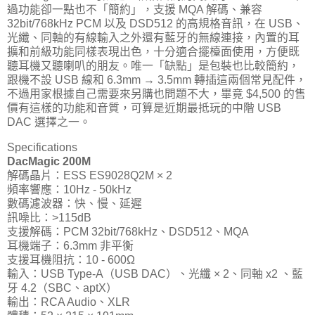
過功能卻一點也不「簡約」，支援 MQA 解碼、兼容
32bit/768kHz PCM 以及 DSD512 的高規格音訊，在 USB、
光纖、同軸的有線輸入之外還有藍牙的無線連接，內置的耳
擴和前級功能同樣表現出色，十分適合擺檯面使用，方便既
聽耳機又聽喇叭的朋友。唯一「缺點」是包裝也比較簡約，
跟機不設 USB 線和 6.3mm → 3.5mm 轉插這兩個常見配件，
不過用家根據自己需要來另購也問題不大，畢竟 $4,500 的售
價有這樣的功能和音質，可算是近期最抵玩的中階 USB
DAC 選擇之一。
Specifications
DacMagic 200M
解碼晶片：ESS ES9028Q2M × 2
頻率響應：10Hz - 50kHz
數碼濾波器：快、慢、延遲
訊噪比：>115dB
支援解碼：PCM 32bit/768kHz、DSD512、MQA
耳機端子：6.3mm 非平衡
支援耳機阻抗：10 - 600Ω
輸入：USB Type-A（USB DAC）、光纖 × 2、同軸 x2 、藍
牙 4.2（SBC、aptX）
輸出：RCA Audio、XLR