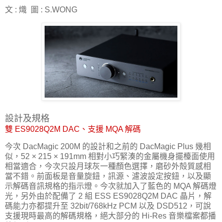
文 : 熾 圖 : S.WONG
設計及規格
雙 ES9028Q2M DAC、支援 MQA 解碼
今次 DacMagic 200M 的設計和之前的 DacMagic Plus 幾相
似，52 × 215 × 191mm 相對小巧緊湊的金屬機身擺檯面使用
相當適合，今次只設月球灰一種顏色選擇，磨砂外殻質感相
當不錯。前面板是音量旋鈕，訊源、濾波設定按鈕，以及顯
示解碼音訊規格的指示燈。今次就加入了藍色的 MQA 解碼燈
光，另外由於配備了 2 組 ESS ES9028Q2M DAC 晶片，解
碼能力亦都提升至 32bit/768kHz PCM 以及 DSD512，可說
支援現時最高的解碼規格，絕大部分的 Hi-Res 音樂檔案都播