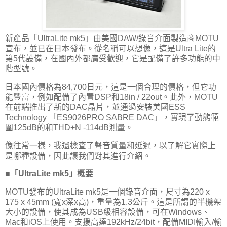
新產品「UltraLite mk5」由美國DAW/錄音介面製造商MOTU
宣布，並已在日本發布。從名稱可以想像，這是Ultra Lite的
第5代設備，在國內外都廣受歡迎，它是配備了許多功能的中
階型號。
日本國內價格為84,700日元，這是一個合理的價格，但它功
能豐富，例如配備了內置DSP和18in / 22out。此外，MOTU
在前端推出了新的DAC晶片，並通過安裝美國ESS
Technology 「ES9026PRO SABRE DAC」，實現了動態範
圍125dB的和THD+N -114dB測量。
像往常一樣，我還檢查了聲音質量和延遲，以了解它實際上
是哪種設備，因此讓我們對其進行介紹。
■「UltraLite mk5」概要
MOTU發布的UltraLite mk5是一個錄音介面，尺寸為220 x
175 x 45mm (寬x深x高)，重量為1.3公斤。這是所謂的半機架
大小的設備，使其成為USB級相容設備，可在Windows、
Mac和iOS上使用。支援高達192kHz/24bit，配備MIDI輸入/輸