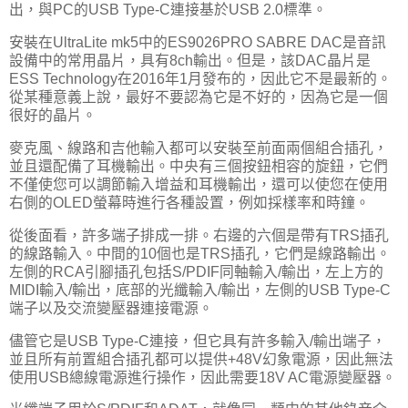
出，與PC的USB Type-C連接基於USB 2.0標準。
安裝在UltraLite mk5中的ES9026PRO SABRE DAC是音訊
設備中的常用晶片，具有8ch輸出。但是，該DAC晶片是
ESS Technology在2016年1月發布的，因此它不是最新的。
從某種意義上說，最好不要認為它是不好的，因為它是一個
很好的晶片。
麥克風、線路和吉他輸入都可以安裝至前面兩個組合插孔，
並且還配備了耳機輸出。中央有三個按鈕相容的旋鈕，它們
不僅使您可以調節輸入增益和耳機輸出，還可以使您在使用
右側的OLED螢幕時進行各種設置，例如採樣率和時鐘。
從後面看，許多端子排成一排。右邊的六個是帶有TRS插孔
的線路輸入。中間的10個也是TRS插孔，它們是線路輸出。
左側的RCA引腳插孔包括S/PDIF同軸輸入/輸出，左上方的
MIDI輸入/輸出，底部的光纖輸入/輸出，左側的USB Type-C
端子以及交流變壓器連接電源。
儘管它是USB Type-C連接，但它具有許多輸入/輸出端子，
並且所有前置組合插孔都可以提供+48V幻象電源，因此無法
使用USB總線電源進行操作，因此需要18V AC電源變壓器。