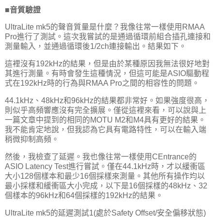
■音質驗證
UltraLite mk5的聲音質量是什麼？我像往常一樣使用RMAA
Pro進行了測試。這次我嘗試的是通過循環前組合插孔連接和
測量輸入，並通過循環後1/2ch連接輸出。結果如下。
這裡沒有192kHz的結果，但是由於某種原因我無法很好地對
其進行測量。有時會發生這種情況，但這可能是ASIO驅動程
式在192kHz時的行為與RMAA Pro之間的相容性的問題。
44.1kHz、48kHz和96kHz的結果都非常好。如果強度很高，
則似乎高頻響應沒有完全擴展。僅從這裡來看，可以說與上
一篇文章中提到的相同的MOTU M2和M4具有更好的結果。
我不能肯定地說，但我認為它具有電路特性，可以在輸入端
稍微抑制高頻。
然後，我檢查了延遲。我也像往常一樣使用CEntrance的
ASIO Latency Test進行嘗試。僅在44.1kHz時，才以緩衝區
大小128個樣本和最少16個採樣來測量。其他所有操作均以
最小採樣和緩衝區大小完成，以下是16個採樣的48kHz、32
個樣本的96kHz和64個採樣的192kHz的結果。
UltraLite mk5的延遲測試1(處於Safety Offset/安全偏移狀態)