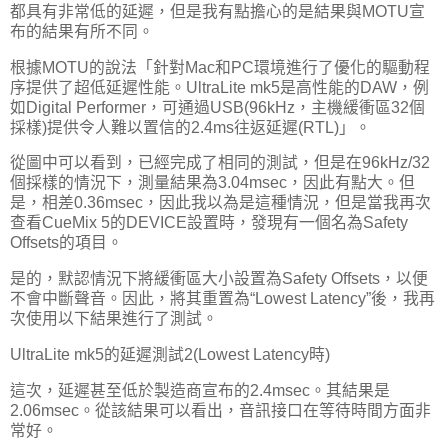
都具有非常低的延遲，但是我有點擔心的是結果與MOTU宣
布的結果有所不同。
根據MOTU的說法「針對Mac和PC環境進行了優化的驅動程
序提供了超低延遲性能。UltraLite mk5是高性能的DAW，例
如Digital Performer，可通過USB(96kHz，主機緩衝區32個
採樣)提供令人難以置信的2.4ms往返延遲(RTL)」。
從圖中可以看到，已經完成了相同的測試，但是在96kHz/32
個採樣的情況下，測量結果為3.04msec，因此有點大。但
是，相差0.36msec，因此我以為是這種情況，但是當我再次
查看CueMix 5的DEVICE設置時，發現有一個名為Safety
Offsets的項目。
是的，默認情況下將緩衝區大小設置為Safety Offsets，以便
不會中斷聲音。因此，將其重置為“Lowest Latency”後，我再
次使用以下結果進行了測試。
UltraLite mk5的延遲測試2(Lowest Latency時)
這次，延遲甚至低於製造商宣布的2.4msec。其結果是
2.06msec。從該結果可以看出，音訊接口在等待時間方面非
常好。