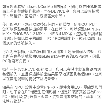
如果您查看Windows版CueMix 5的界面，則可以在HOME畫
面上看到整體操作狀態，而在DEVICE中，您可以設置採​​樣
率、時鐘源、回送源、緩衝區大小等。
使用INPUT，您可以調整每個輸入的增益，使用OUTPUT，
您可以調整每個輸出的電平，在此以下，可以調整MAIN 1-2
MIX、PHONES 1-2 MIX、LINE 3-4 MIX等。這些用於調整輸
出到每個類比端子的輸出。除了PC的輸出外，還可以輸出每
個18in的信號輸入。
可以將EQ均衡、壓縮器和門限套用於上述每個輸入信號，並
且所有這些信號都由UltraLite mk5中內置的DSP處理，因此
PC端沒有負擔。
還有一個名為REVERB的項目，您可以在其中將混響路由到
每個輸入，並且通過將輸出結果更早地返回到每個MIX，您可
以在套用混響的情況下監聽聲音。
如果在INPUT設置中設置Pre FX，即使套用EQ、壓縮器和門
限，也不會在PC端產生任何影響，但是如果將其設置為Post
FX，則可以進行錄製。但是，混響是用於監聽的，基本上無
法進行錄製。