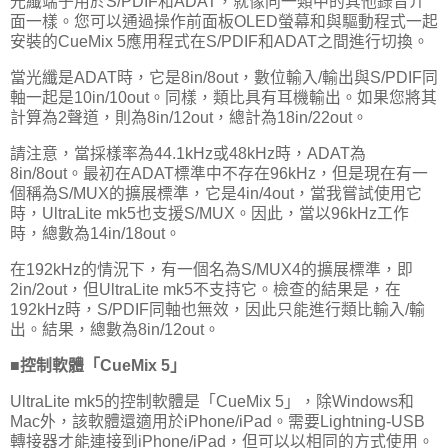
光纖端子用於S/PDIF和ADAT，就像同一類中的其他錄音介
面一樣。您可以通過操作前面板OLED螢幕和與驅動程式一起
安裝的CueMix 5應用程式在S/PDIF和ADAT之間進行切換。
當光纖是ADAT時，它是8in/8out，數位輸入/輸出與S/PDIF同
軸一起是10in/10out。同樣，類比具有耳機輸出。如果您將其
計算為2聲道，則為8in/12out，總計為18in/22out。
請注意，當採樣率為44.1kHz或48kHz時，ADAT為
8in/8out。最初在ADAT標準中不存在96kHz，但是現在有一
個稱為S/MUX的擴展標準，它是4in/4out，當我嘗試使用它
時，UltraLite mk5也支援S/MUX。因此，當以96kHz工作
時，總數為14in/18out。
在192kHz的情況下，有一個名為S/MUX4的擴展標準，即
2in/2out，但UltraLite mk5不支持它。檢查的結果是，在
192kHz時，S/PDIF同軸也無效，因此只能進行類比輸入/輸
出。結果，總數為8in/12out。
■控制軟體「CueMix 5」
UltraLite mk5的控制軟體是「CueMix 5」，除Windows和
Mac外，該軟體還適用於iPhone/iPad。需要Lightning-USB
轉接器才能連接到iPhone/iPad，但可以以相同的方式使用。