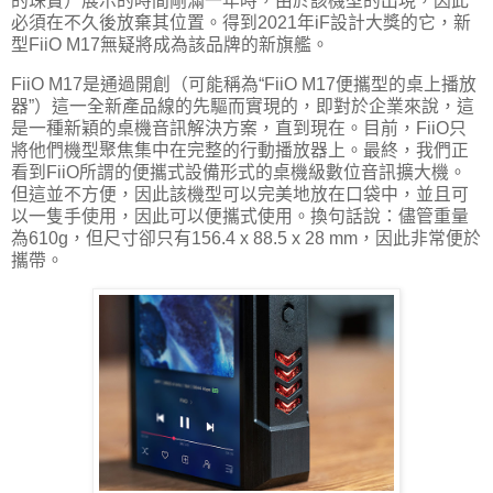
的珠寶）展示的時間剛滿一年時，由於該機型的出現，因此
必須在不久後放棄其位置。得到2021年iF設計大獎的它，新
型FiiO M17無疑將成為該品牌的新旗艦。
FiiO M17是通過開創（可能稱為“FiiO M17便攜型的桌上播放
器”）這一全新產品線的先驅而實現的，即對於企業來說，這
是一種新穎的桌機音訊解決方案，直到現在。目前，FiiO只
將他們機型聚焦集中在完整的行動播放器上。最終，我們正
看到FiiO所謂的便攜式設備形式的桌機級數位音訊擴大機。
但這並不方便，因此該機型可以完美地放在口袋中，並且可
以一隻手使用，因此可以便攜式使用。換句話說：儘管重量
為610g，但尺寸卻只有156.4 x 88.5 x 28 mm，因此非常便於
攜帶。