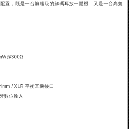
功能配置，既是一台旗艦級的解碼耳放一體機，又是一台高規
0mW@300Ω
 4.4mm / XLR 平衡耳機接口
 / 藍牙數位輸入