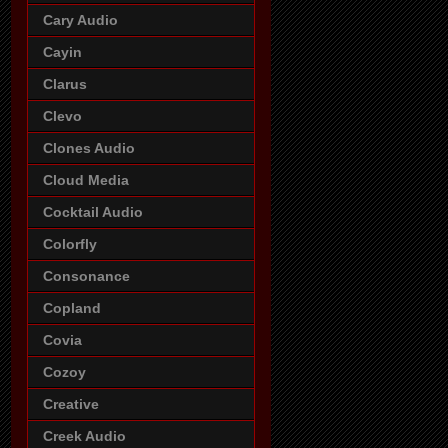
Cary Audio
Cayin
Clarus
Clevo
Clones Audio
Cloud Media
Cocktail Audio
Colorfly
Consonance
Copland
Covia
Cozoy
Creative
Creek Audio