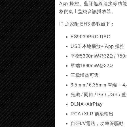
App 操控、藍牙無線連接等
格的桌上型純音訊播放器。
IT 之家附 EH3 參數如下：
ES9039PRO DAC
USB 本地播放+ App 操控
平衡5300mW@32Ω / 75
單端1890mW@32Ω
三檔增益可選
3.5mm / 6.35mm 單端 +
光纖 / 同軸 / I²S / USB
DLNA+AirPlay
RCA+XLR 前級輸出
自研I/V電路，功率管驅動