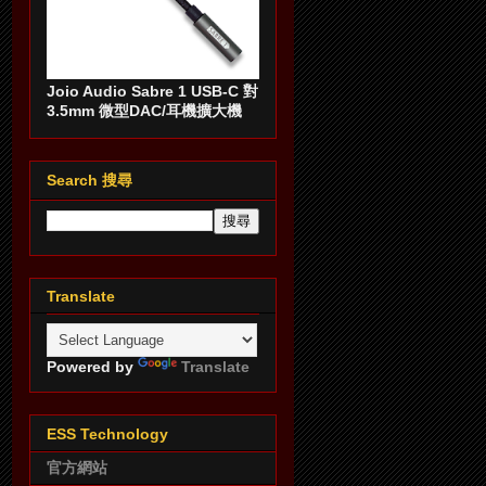
Joio Audio Sabre 1 USB-C 對
3.5mm 微型DAC/耳機擴大機
Search 搜尋
Translate
Powered by
Translate
ESS Technology
官方網站