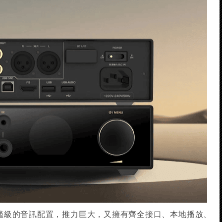
3 有旗艦級的音訊配置，推力巨大，又擁有齊全接口、本地播放、