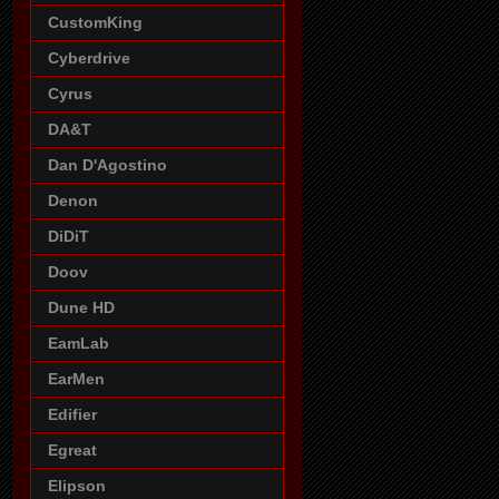
CustomKing
Cyberdrive
Cyrus
DA&T
Dan D'Agostino
Denon
DiDiT
Doov
Dune HD
EamLab
EarMen
Edifier
Egreat
Elipson