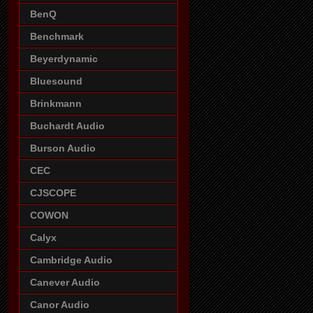
BenQ
Benchmark
Beyerdynamic
Bluesound
Brinkmann
Buchardt Audio
Burson Audio
CEC
CJSCOPE
COWON
Calyx
Cambridge Audio
Canever Audio
Canor Audio