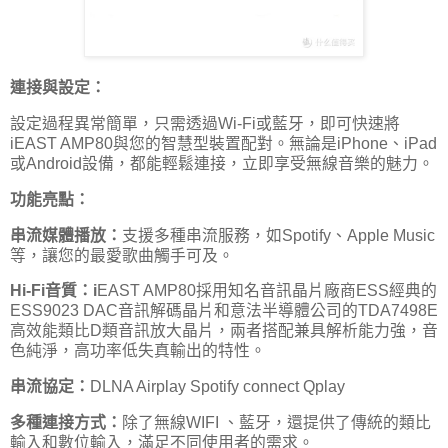
連接與設定：
設定過程異常簡單，只需透過Wi-Fi或藍牙，即可快速將
iEAST AMP80與您的智慧型裝置配對。無論是iPhone、iPad
或Android設備，都能輕鬆連接，立即享受無線音樂的魅力。
功能亮點：
串流媒體播放：
支援多種串流服務，如Spotify、Apple Music
等，讓您的最愛歌曲觸手可及。
Hi-Fi音質：i
EAST AMP80採用知名音訊晶片廠商ESS經典的
ESS9023 DAC音訊解碼晶片和意法半導體公司的TDA7498E
高效能類比D類音訊放大晶片，兩者搭配兼具解析能力強，音
色純淨，高功率低失真輸出的特性。
串流協定：
DLNA Airplay Spotify connect Qplay
多種連接方式：
除了無線WIFI 、藍牙，還提供了傳統的類比
輸入和數位輸入，滿足不同使用者的需求。